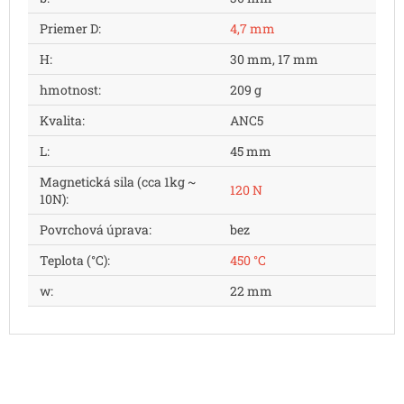
Priemer D
:
4,7 mm
H
:
30 mm, 17 mm
hmotnost
:
209 g
Kvalita
:
ANC5
L
:
45 mm
Magnetická sila (cca 1kg ~
120 N
10N)
:
Povrchová úprava
:
bez
Teplota (°C)
:
450 °C
w
:
22 mm