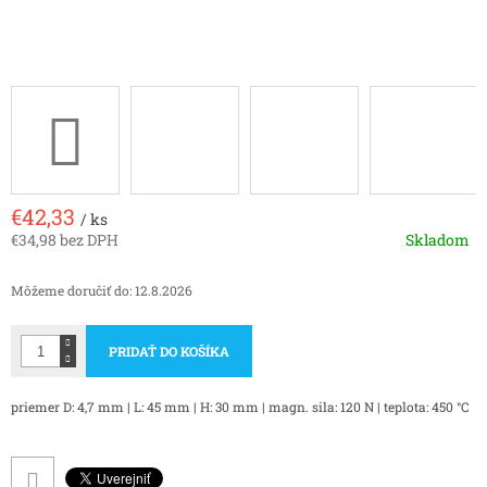
€42,33
/ ks
€34,98 bez DPH
Skladom
Jednotková
cena:
Môžeme doručiť do:
12.8.2026
PRIDAŤ DO KOŠÍKA
priemer D: 4,7 mm | L: 45 mm | H: 30 mm | magn. sila: 120 N | teplota: 450 °C