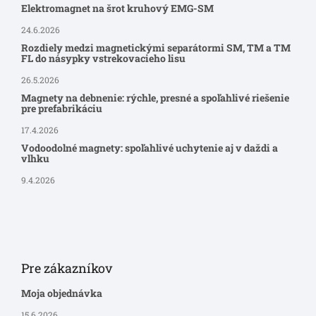
Elektromagnet na šrot kruhový EMG-SM
24.6.2026
Rozdiely medzi magnetickými separátormi SM, TM a TM
FL do násypky vstrekovacieho lisu
26.5.2026
Magnety na debnenie: rýchle, presné a spoľahlivé riešenie
pre prefabrikáciu
17.4.2026
Vodoodolné magnety: spoľahlivé uchytenie aj v daždi a
vlhku
9.4.2026
Pre zákazníkov
Moja objednávka
15.6.2026