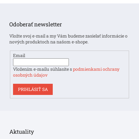
Z
á
p
Odoberať newsletter
ä
t
Vložte svoj e-mail a my Vám budeme zasielať informácie o
i
nových produktoch na našom e-shope.
e
Email
Vložením e-mailu súhlasíte s
podmienkami ochrany
osobných údajov
PRIHLÁSIŤ SA
Aktuality