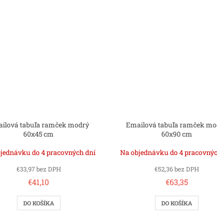
ilová tabuľa ramček modrý
Emailová tabuľa ramček mo
60x45 cm
60x90 cm
jednávku do 4 pracovných dní
Na objednávku do 4 pracovnýc
€33,97 bez DPH
€52,36 bez DPH
€41,10
€63,35
DO KOŠÍKA
DO KOŠÍKA