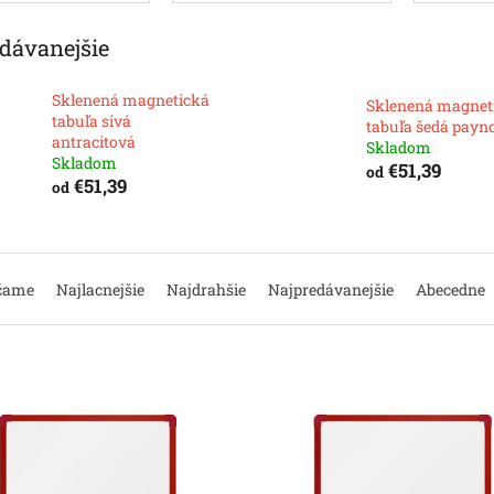
dávanejšie
Sklenená magnetická
Sklenená magnet
tabuľa sivá
tabuľa šedá payn
antracitová
Skladom
Skladom
€51,39
od
€51,39
od
čame
Najlacnejšie
Najdrahšie
Najpredávanejšie
Abecedne