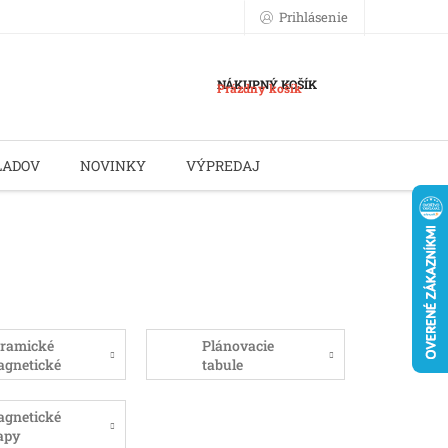
Prihlásenie
NÁKUPNÝ KOŠÍK
Prázdny košík
LADOV
NOVINKY
VÝPREDAJ
ramické
Plánovacie
gnetické
tabule
bule
gnetické
apy