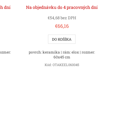
h dní
Na objednávku do 4 pracovných dní
€54,68 bez DPH
€66,16
DO KOŠÍKA
rozmer:
povrch: keramika | rám: elox | rozmer:
60x45 cm
Kód:
OTAKEEL060045