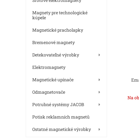
Šrotové elektromagnety
Magnety pre technologické
kúpele
Magnetické pracholapky
Bremenové magnety
Detekovateľné výrobky
Elektromagnety
Magnetické upínače
Ema
Odmagnetovače
Na ob
Potrubné systémy JACOB
Potisk reklamních magnetů
Ostatné magnetické výrobky