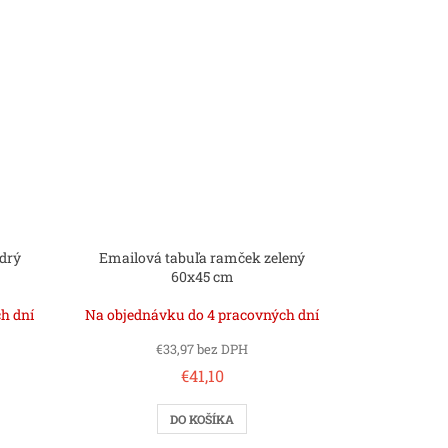
drý
Emailová tabuľa ramček zelený
60x45 cm
h dní
Na objednávku do 4 pracovných dní
€33,97 bez DPH
€41,10
DO KOŠÍKA