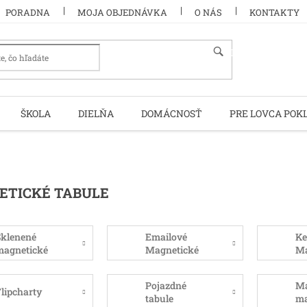
PORADNA
MOJA OBJEDNÁVKA
O NÁS
KONTAKTY
HĽADAŤ
ŠKOLA
DIELŇA
DOMÁCNOSŤ
PRE LOVCA POK
ETICKÉ TABULE
klenené
Emailové
Ke
magnetické
Magnetické
Ma
abule
tabule
ta
Pojazdné
Ma
lipcharty
tabule
m