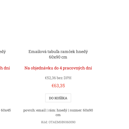
edý
Emailová tabuľa ramček hnedý
60x90 cm
h dní
Na objednávku do 4 pracovných dní
€52,36 bez DPH
€63,35
DO KOŠÍKA
: 60x45
povrch: email | rám: hnedý | rozmer: 60x90
cm
Kód:
OTAEMHN060090