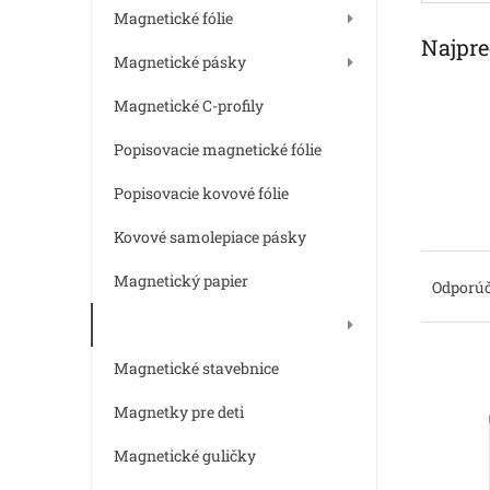
e
Magnetické fólie
l
Najpre
Magnetické pásky
Magnetické C-profily
Popisovacie magnetické fólie
Popisovacie kovové fólie
Kovové samolepiace pásky
R
Magnetický papier
a
Odporú
d
Magnetické tabule
e
n
V
Magnetické stavebnice
i
ý
e
p
Magnetky pre deti
p
i
r
Magnetické guličky
s
o
p