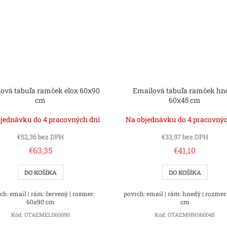
ová tabuľa ramček elox 60x90
Emailová tabuľa ramček hn
cm
60x45 cm
jednávku do 4 pracovných dní
Na objednávku do 4 pracovnýc
€52,36 bez DPH
€33,97 bez DPH
€63,35
€41,10
DO KOŠÍKA
DO KOŠÍKA
ch: email | rám: červený | rozmer:
povrch: email | rám: hnedý | rozmer
60x90 cm
cm
Kód:
OTAEMEL060090
Kód:
OTAEMHN060045