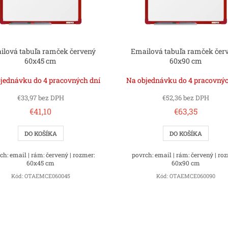
ilová tabuľa ramček červený
Emailová tabuľa ramček čer
60x45 cm
60x90 cm
jednávku do 4 pracovných dní
Na objednávku do 4 pracovnýc
€33,97 bez DPH
€52,36 bez DPH
€41,10
€63,35
DO KOŠÍKA
DO KOŠÍKA
ch: email | rám: červený | rozmer:
povrch: email | rám: červený | ro
60x45 cm
60x90 cm
Kód:
OTAEMCE060045
Kód:
OTAEMCE060090