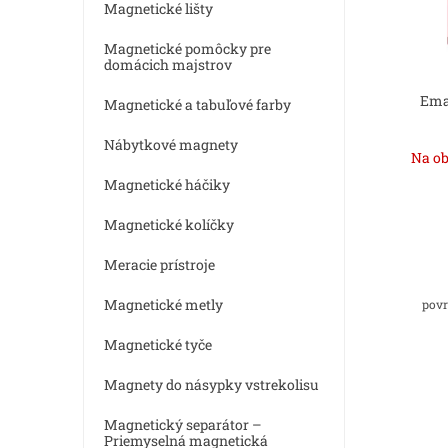
d
Magnetické lišty
r
u
o
Magnetické pomôcky pre
k
d
domácich majstrov
t
u
o
Ema
k
Magnetické a tabuľové farby
v
t
Nábytkové magnety
o
Na ob
v
Magnetické háčiky
Magnetické kolíčky
Meracie prístroje
Magnetické metly
povr
Magnetické tyče
Magnety do násypky vstrekolisu
Magnetický separátor –
Priemyselná magnetická