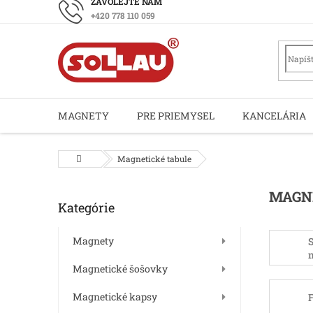
Prejsť
+420 778 110 059
na
obsah
MAGNETY
PRE PRIEMYSEL
KANCELÁRIA
Domov
Magnetické tabule
B
MAGN
Kategórie
Preskočiť
o
kategórie
č
n
Magnety
S
ý
t
Magnetické šošovky
p
a
Magnetické kapsy
F
n