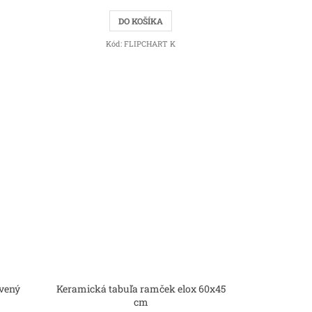
DO KOŠÍKA
Kód:
FLIPCHART K
rvený
Keramická tabuľa ramček elox 60x45
cm