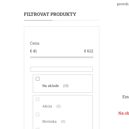
povrch:
Cena
€
41
€
612
Na sklade
15
Ema
Akcia
0
Na ob
Novinka
0