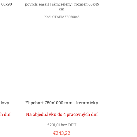
: 60x90
povrch: email | rám: zelený | rozmer: 60x45
cm
Kód:
OTAEMZE060045
ilový
Flipchart 750x1000 mm - keramický
h dní
Na objednávku do 4 pracovných dní
€201,01 bez DPH
€243,22