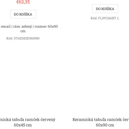
€63,35
DO KOŠÍKA
DO KOŠÍKA
Kód:
FLIPCHART L
 email | rám: zelený | rozmer: 60x90
cm
Kód:
OTAEMZE060090
mická tabuľa ramček červený
Keramická tabuľa ramček če
60x45 cm
60x90 cm