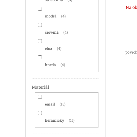
Na ob
modrá
4
červená
4
elox
4
povrch
hnedá
4
Materiál
email
15
keramický
15