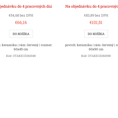
jednávku do 4 pracovných dní
Na objednávku do 4 pracovnýc
€54,68 bez DPH
€83,89 bez DPH
€66,16
€101,51
DO KOŠÍKA
DO KOŠÍKA
: keramika | rám: červený | rozmer:
povrch: keramika | rám: červený | 
60x45 cm
60x90 cm
Kód:
OTAKECE060045
Kód:
OTAKECE060090