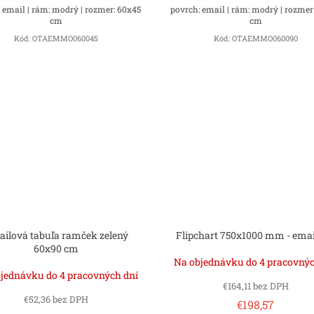
 email | rám: modrý | rozmer: 60x45
povrch: email | rám: modrý | rozmer
cm
cm
Kód:
OTAEMMO060045
Kód:
OTAEMMO060090
ilová tabuľa ramček zelený
Flipchart 750x1000 mm - ema
60x90 cm
Na objednávku do 4 pracovnýc
jednávku do 4 pracovných dní
€164,11 bez DPH
€52,36 bez DPH
€198,57