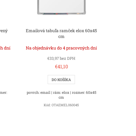
vený
Emailová tabuľa ramček elox 60x45
cm
h dní
Na objednávku do 4 pracovných dní
€33,97 bez DPH
€41,10
DO KOŠÍKA
zmer:
povrch: email | rám: elox | rozmer: 60x45
cm
Kód:
OTAEMEL060045