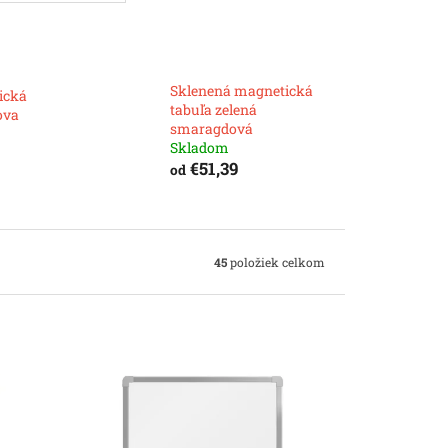
Sklenená magnetická
ická
tabuľa zelená
ova
smaragdová
Skladom
€51,39
od
45
položiek celkom