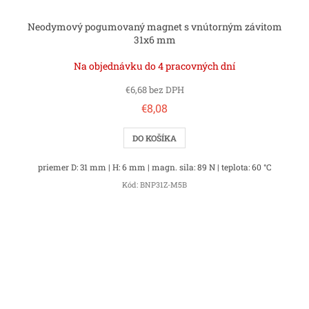
Neodymový pogumovaný magnet s vnútorným závitom
31x6 mm
Na objednávku do 4 pracovných dní
€6,68 bez DPH
€8,08
DO KOŠÍKA
priemer D: 31 mm | H: 6 mm | magn. sila: 89 N | teplota: 60 °C
Kód:
BNP31Z-M5B