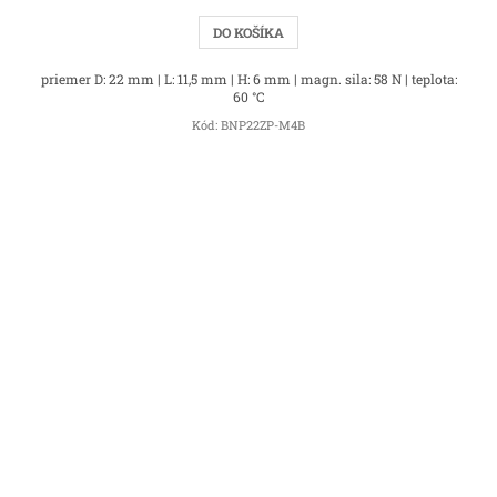
DO KOŠÍKA
priemer D: 22 mm | L: 11,5 mm | H: 6 mm | magn. sila: 58 N | teplota:
60 °C
Kód:
BNP22ZP-M4B