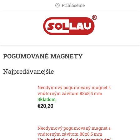
Prejsť
Prihlásenie
na
obsah
POGUMOVANÉ MAGNETY
Najpredávanejšie
Neodymový pogumovaný magnet s
vnútorným závitom 88x8,5 mm
Skladom
€20,20
Neodymový pogumovaný magnet s
vnútorným závitom 88x8,5 mm
Na objednávku do 4 pracovných dní