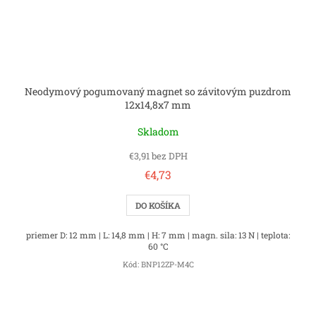
Neodymový pogumovaný magnet so závitovým puzdrom
12x14,8x7 mm
Skladom
€3,91 bez DPH
€4,73
DO KOŠÍKA
priemer D: 12 mm | L: 14,8 mm | H: 7 mm | magn. sila: 13 N | teplota:
60 °C
Kód:
BNP12ZP-M4C