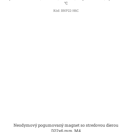
°C
Kód:
BNP22-H6C
Neodymový pogumovaný magnet so stredovou dierou
D22x6 mm, M4