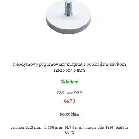
Neodymový pogumovaný magnet s vonkajším závitom
12x15,5x7,5 mm
Skladom
€3,91 bez DPH
€4,73
DO KOŠÍKA
priemer D: 12 mm | L: 15,5 mm | H: 7,5 mm | magn. sila: 13 N | teplota:
60 °C