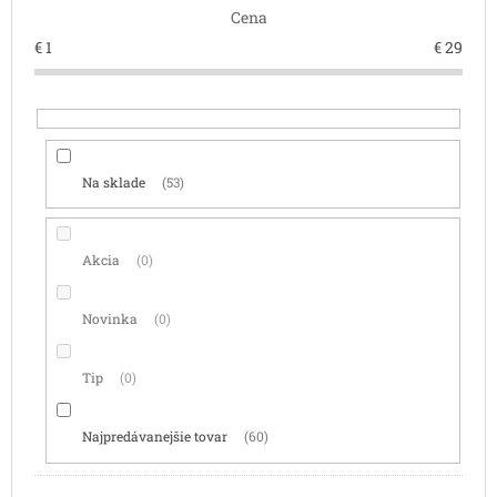
Cena
u
k
€
1
€
29
t
o
v
Na sklade
53
Akcia
0
Novinka
0
Tip
0
Najpredávanejšie tovar
60