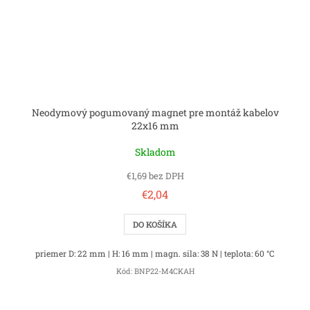
Neodymový pogumovaný magnet pre montáž kabelov
22x16 mm
Skladom
€1,69 bez DPH
€2,04
DO KOŠÍKA
priemer D: 22 mm | H: 16 mm | magn. sila: 38 N | teplota: 60 °C
Kód:
BNP22-M4CKAH