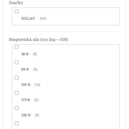
Značky
SOLLAU
60
Magnetická sila (cca 1kg ~ 10N)
38 N
5
89 N
9
100 N
14
175 N
2
250 N
8