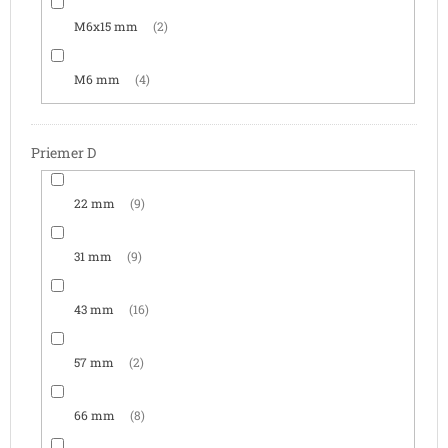
M6x15 mm
2
M6 mm
4
Priemer D
22 mm
9
31 mm
9
43 mm
16
57 mm
2
66 mm
8