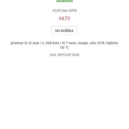
Skladom
€3,91 bez DPH
€4,73
DO KOŠÍKA
priemer D: 12 mm | L: 14,8 mm | H: 7 mm | magn. sila: 13 N | teplota:
60 °C
Kód:
BNP12ZP-M4B