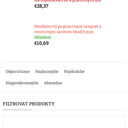
€28,37
Neodymový pogumovaný magnet s
vnútorným závitom 66x8,5 mm
Skladom
€10,69
R
a
Odporúčame
Najlacnejšie
Najdrahšie
d
e
Najpredávanejšie
Abecedne
n
i
e
p
r
o
d