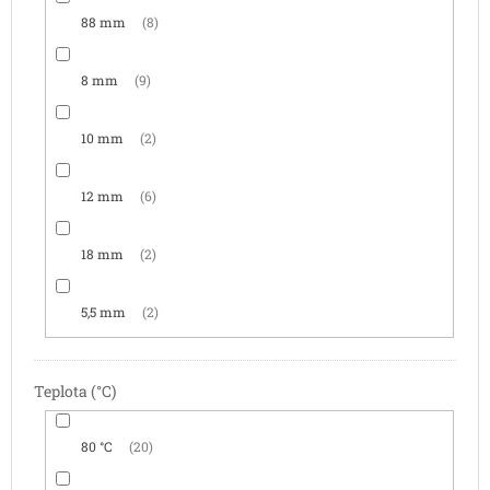
88 mm
8
8 mm
9
10 mm
2
12 mm
6
18 mm
2
5,5 mm
2
Teplota (°C)
80 °C
20