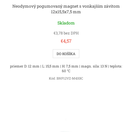
Neodymový pogumovaný magnet s vonkajším závitom
12x15,5x7,5 mm
Skladom
€3,78 bez DPH
€4,57
DO KOŠÍKA
priemer D: 12 mm | L: 15,5 mm | H: 7,5 mm | magn. sila: 13 N | teplota:
60 °C
Kód:
BNP12VZ-M4X8C