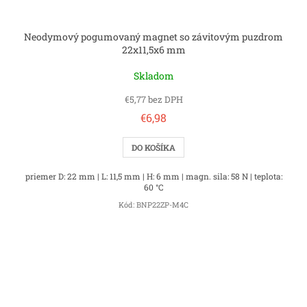
Neodymový pogumovaný magnet so závitovým puzdrom
22x11,5x6 mm
Skladom
€5,77 bez DPH
€6,98
DO KOŠÍKA
priemer D: 22 mm | L: 11,5 mm | H: 6 mm | magn. sila: 58 N | teplota:
60 °C
Kód:
BNP22ZP-M4C