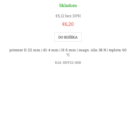
Skladom
€5,12 bez DPH
€6,20
DO KOŠÍKA
priemer D: 22 mm | d1: 4 mm | H: 6 mm | magn. sila: 38 N | teplota: 60
°C
Kód:
BNP22-H6B