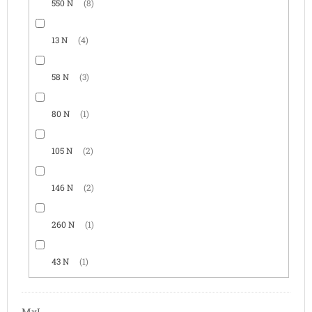
550 N
8
13 N
4
58 N
3
80 N
1
105 N
2
146 N
2
260 N
1
43 N
1
MxL