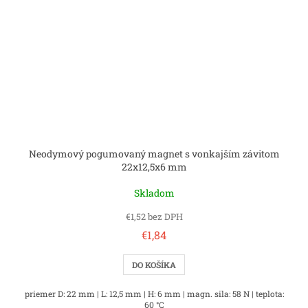
Neodymový pogumovaný magnet s vonkajším závitom
22x12,5x6 mm
Skladom
€1,52 bez DPH
€1,84
DO KOŠÍKA
priemer D: 22 mm | L: 12,5 mm | H: 6 mm | magn. sila: 58 N | teplota:
60 °C