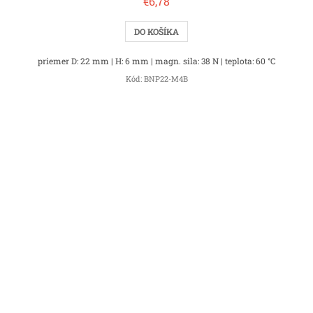
€6,78
DO KOŠÍKA
priemer D: 22 mm | H: 6 mm | magn. sila: 38 N | teplota: 60 °C
Kód:
BNP22-M4B