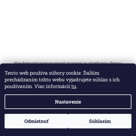
Neodymový pogumovaný magnet so stredovou dierou
31x6,0x6 mm
Tento web používa súbory cookie. Ďalším
prechádzaním tohto webu vyjadrujete súhlas s ich
Skladom
používaním. Viac informácií
tu
.
€6,14 bez DPH
€7,43
Nastavenie
DO KOŠÍKA
Odmietnuť
Súhlasím
priemer D: 31 mm | d1: 6,0 mm | H: 6 mm | magn. sila: 89 N | teplota:
60 °C