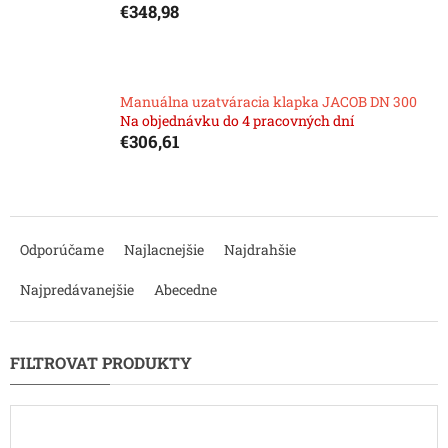
€348,98
Manuálna uzatváracia klapka JACOB DN 300
Na objednávku do 4 pracovných dní
€306,61
R
a
Odporúčame
Najlacnejšie
Najdrahšie
d
e
Najpredávanejšie
Abecedne
n
i
e
p
r
o
d