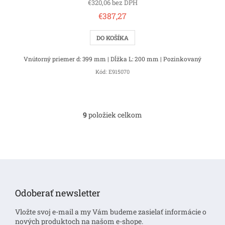
€320,06 bez DPH
€387,27
DO KOŠÍKA
Vnútorný priemer d: 399 mm | Dĺžka L: 200 mm | Pozinkovaný
Kód:
E915070
9
položiek celkom
O
v
l
á
d
Z
a
á
c
i
p
Odoberať newsletter
e
ä
p
t
Vložte svoj e-mail a my Vám budeme zasielať informácie o
r
i
nových produktoch na našom e-shope.
v