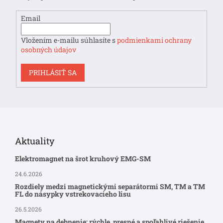
e
k
y
Email
v
ý
Vložením e-mailu súhlasíte s
podmienkami ochrany
p
osobných údajov
i
s
PRIHLÁSIŤ SA
u
Aktuality
Elektromagnet na šrot kruhový EMG-SM
24.6.2026
Rozdiely medzi magnetickými separátormi SM, TM a TM
FL do násypky vstrekovacieho lisu
26.5.2026
Magnety na debnenie: rýchle, presné a spoľahlivé riešenie