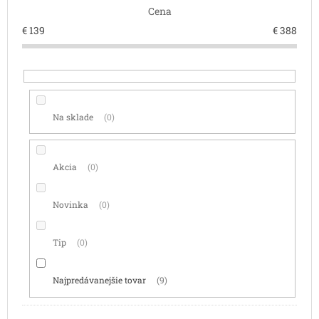
Cena
u
k
€
139
€
388
t
o
v
Na sklade
0
Akcia
0
Novinka
0
Tip
0
Najpredávanejšie tovar
9