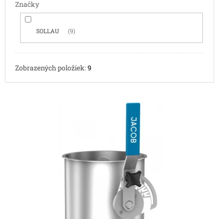
Značky
SOLLAU
9
Zobrazených položiek:
9
V
ý
p
i
s
p
r
o
d
u
k
t