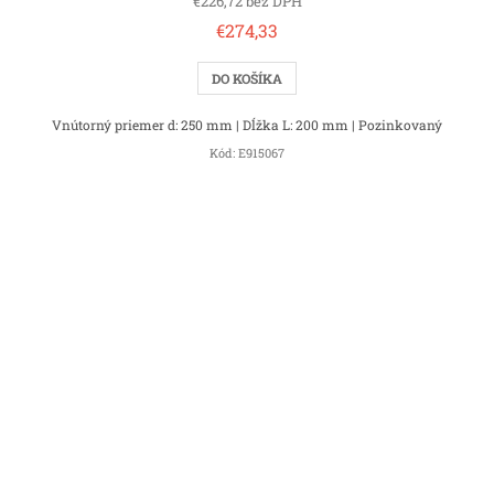
€226,72 bez DPH
€274,33
DO KOŠÍKA
Vnútorný priemer d: 250 mm | Dĺžka L: 200 mm | Pozinkovaný
Kód:
E915067