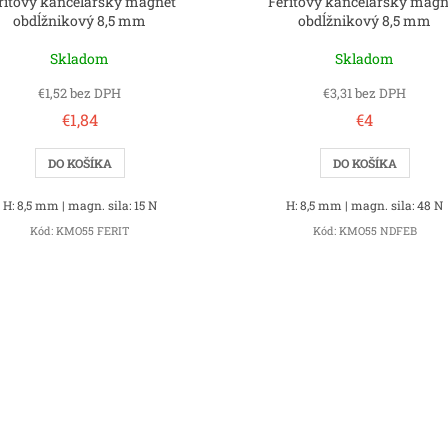
ritový kancelársky magnet
Feritový kancelársky magn
obdĺžnikový 8,5 mm
obdĺžnikový 8,5 mm
Skladom
Skladom
€1,52 bez DPH
€3,31 bez DPH
€1,84
€4
DO KOŠÍKA
DO KOŠÍKA
H: 8,5 mm | magn. sila: 15 N
H: 8,5 mm | magn. sila: 48 N
Kód:
KMO55 FERIT
Kód:
KMO55 NDFEB