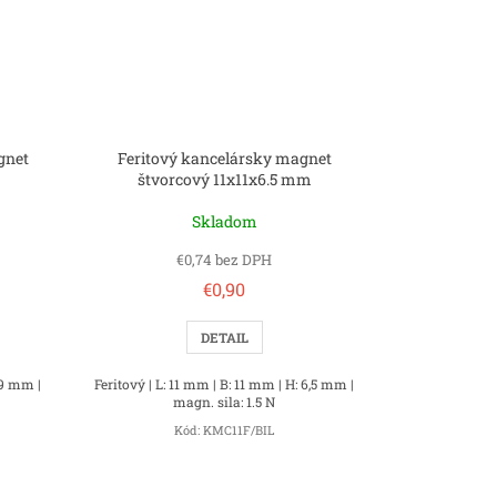
gnet
Feritový kancelársky magnet
štvorcový 11x11x6.5 mm
Skladom
€0,74 bez DPH
€0,90
DETAIL
 9 mm |
Feritový | L: 11 mm | B: 11 mm | H: 6,5 mm |
magn. sila: 1.5 N
Kód:
KMC11F/BIL