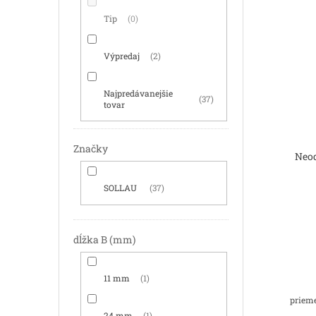
Tip
0
Výpredaj
2
Najpredávanejšie
37
tovar
Značky
Neo
SOLLAU
37
dĺžka B (mm)
11 mm
1
prieme
24 mm
1