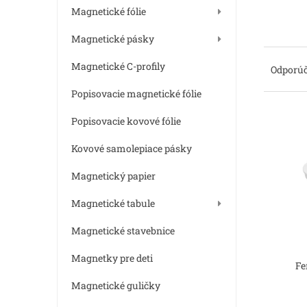
e
Magnetické fólie
l
Magnetické pásky
R
Magnetické C-profily
a
Odporú
d
Popisovacie magnetické fólie
e
n
V
Popisovacie kovové fólie
i
ý
e
p
Kovové samolepiace pásky
p
i
r
Magnetický papier
s
o
p
d
Magnetické tabule
r
u
o
Magnetické stavebnice
k
d
t
u
Magnetky pre deti
o
Fe
k
v
t
Magnetické guličky
o