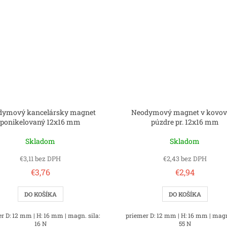
dymový kancelársky magnet
Neodymový magnet v kovo
ponikelovaný 12x16 mm
púzdre pr. 12x16 mm
Skladom
Skladom
€3,11 bez DPH
€2,43 bez DPH
€3,76
€2,94
DO KOŠÍKA
DO KOŠÍKA
r D: 12 mm | H: 16 mm | magn. sila:
priemer D: 12 mm | H: 16 mm | magn.
16 N
55 N