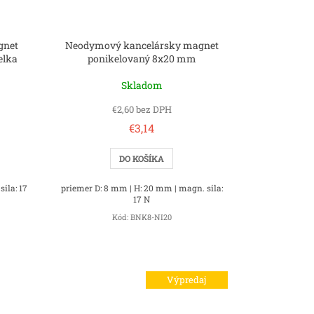
gnet
Neodymový kancelársky magnet
elka
ponikelovaný 8x20 mm
Skladom
€2,60 bez DPH
€3,14
DO KOŠÍKA
ila: 17
priemer D: 8 mm | H: 20 mm | magn. sila:
17 N
Kód:
BNK8-NI20
Výpredaj