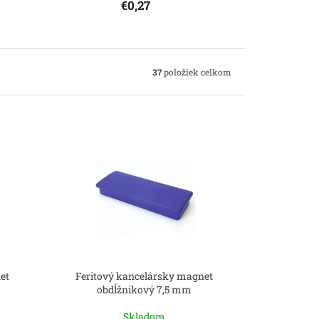
€0,27
37
položiek celkom
et
Feritový kancelársky magnet
obdĺžnikový 7,5 mm
Skladom