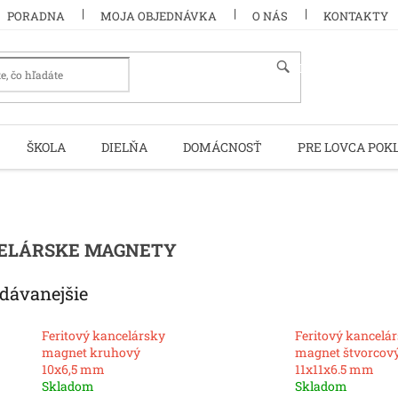
PORADNA
MOJA OBJEDNÁVKA
O NÁS
KONTAKTY
HĽADAŤ
ŠKOLA
DIELŇA
DOMÁCNOSŤ
PRE LOVCA POK
ELÁRSKE MAGNETY
dávanejšie
Feritový kancelársky
Feritový kancelá
magnet kruhový
magnet štvorcov
10x6,5 mm
11x11x6.5 mm
Skladom
Skladom