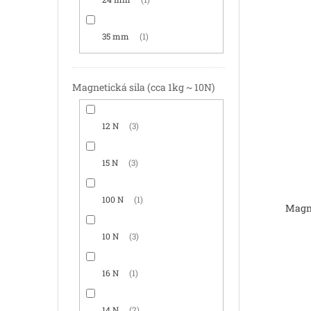
35 mm
1
Magnetická sila (cca 1kg ~ 10N)
12 N
3
15 N
3
100 N
1
Magne
10 N
3
16 N
1
14 N
2