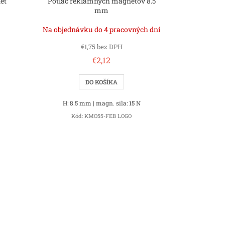
et
Potlač reklamných magnetov 8.5
mm
Na objednávku do 4 pracovných dní
€1,75 bez DPH
€2,12
DO KOŠÍKA
H: 8.5 mm | magn. sila: 15 N
Kód:
KMO55-FEB LOGO