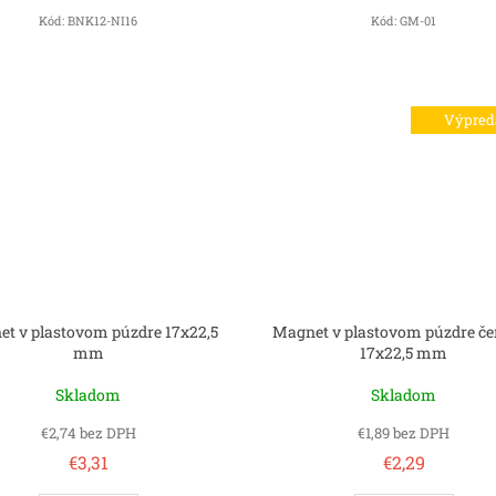
Kód:
BNK12-NI16
Kód:
GM-01
Výpred
t v plastovom púzdre 17x22,5
Magnet v plastovom púzdre če
mm
17x22,5 mm
Skladom
Skladom
€2,74 bez DPH
€1,89 bez DPH
€3,31
€2,29