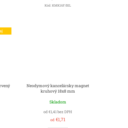
Kód:
KMK16F/BIL
aj
rvený
Neodymový kancelársky magnet
kruhový 18x8 mm
Skladom
od €1,41 bez DPH
€1,71
od