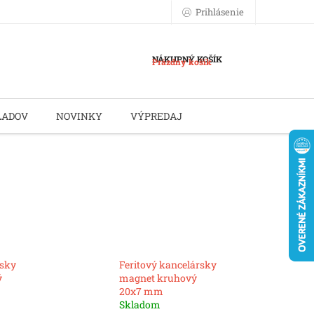
Prihlásenie
NÁKUPNÝ KOŠÍK
Prázdny košík
LADOV
NOVINKY
VÝPREDAJ
rsky
Feritový kancelársky
ý
magnet kruhový
20x7 mm
Skladom