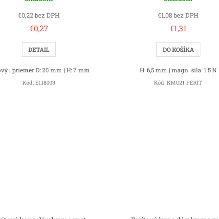
€0,22 bez DPH
€1,08 bez DPH
€0,27
€1,31
DETAIL
DO KOŠÍKA
ový | priemer D: 20 mm | H: 7 mm
H: 6,5 mm | magn. sila: 1.5 N
Kód:
E118003
Kód:
KMO21 FERIT