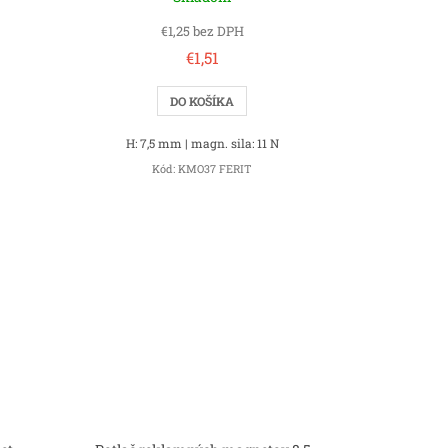
€1,25 bez DPH
€1,51
DO KOŠÍKA
H: 7,5 mm | magn. sila: 11 N
Kód:
KMO37 FERIT