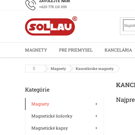
Prejsť
+420 778 110 059
na
obsah
MAGNETY
PRE PRIEMYSEL
KANCELÁRIA
Domov
Magnety
Kancelárske magnety
B
KANC
Kategórie
Preskočiť
o
kategórie
č
Najpre
n
Magnety
ý
Magnetické šošovky
p
a
Magnetické kapsy
n