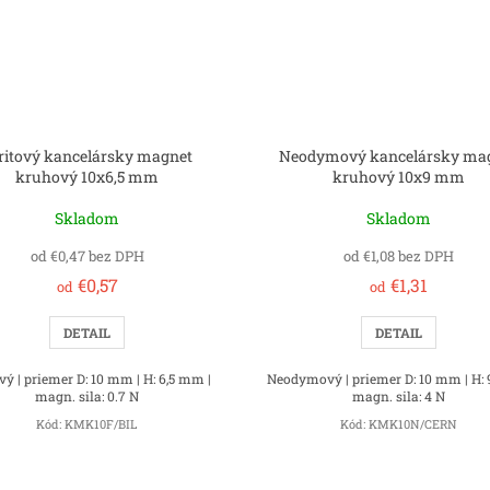
ritový kancelársky magnet
Neodymový kancelársky ma
kruhový 10x6,5 mm
kruhový 10x9 mm
Skladom
Skladom
od €0,47 bez DPH
od €1,08 bez DPH
€0,57
€1,31
od
od
DETAIL
DETAIL
vý | priemer D: 10 mm | H: 6,5 mm |
Neodymový | priemer D: 10 mm | H:
magn. sila: 0.7 N
magn. sila: 4 N
Kód:
KMK10F/BIL
Kód:
KMK10N/CERN