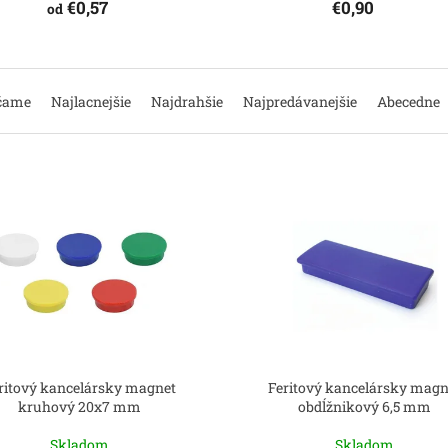
€0,57
€0,90
od
čame
Najlacnejšie
Najdrahšie
Najpredávanejšie
Abecedne
ritový kancelársky magnet
Feritový kancelársky magn
kruhový 20x7 mm
obdĺžnikový 6,5 mm
Skladom
Skladom