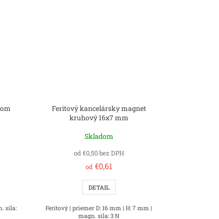
vom
Feritový kancelársky magnet
kruhový 16x7 mm
Skladom
od €0,50 bez DPH
€0,61
od
DETAIL
 sila:
Feritový | priemer D: 16 mm | H: 7 mm |
magn. sila: 3 N