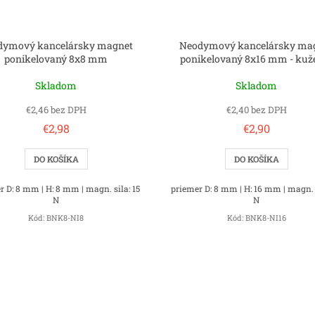
dymový kancelársky magnet
Neodymový kancelársky ma
ponikelovaný 8x8 mm
ponikelovaný 8x16 mm - kuž
Skladom
Skladom
€2,46 bez DPH
€2,40 bez DPH
€2,98
€2,90
DO KOŠÍKA
DO KOŠÍKA
r D: 8 mm | H: 8 mm | magn. sila: 15
priemer D: 8 mm | H: 16 mm | magn. s
N
N
Kód:
BNK8-NI8
Kód:
BNK8-NI16