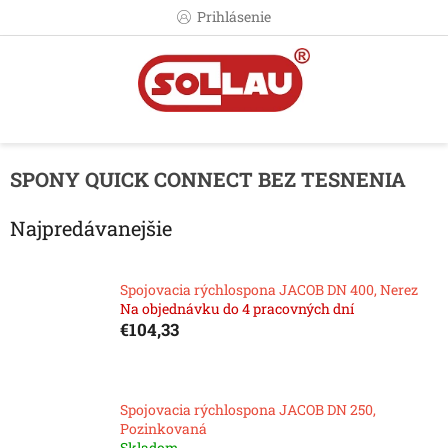
Prejsť
Prihlásenie
na
obsah
SPONY QUICK CONNECT BEZ TESNENIA
Najpredávanejšie
Spojovacia rýchlospona JACOB DN 400, Nerez
Na objednávku do 4 pracovných dní
€104,33
Spojovacia rýchlospona JACOB DN 250,
Pozinkovaná
Skladom