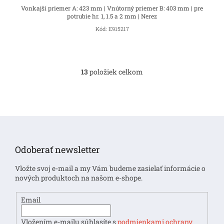
Vonkajší priemer A: 423 mm | Vnútorný priemer B: 403 mm | pre
potrubie hr. 1, 1.5 a 2 mm | Nerez
Kód:
E915217
13
položiek celkom
O
v
l
á
d
Z
a
á
c
i
p
Odoberať newsletter
e
ä
p
t
Vložte svoj e-mail a my Vám budeme zasielať informácie o
r
i
nových produktoch na našom e-shope.
v
e
k
y
Email
v
ý
Vložením e-mailu súhlasíte s
podmienkami ochrany