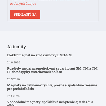
p
osobných údajov
i
s
PRIHLÁSIŤ SA
u
Aktuality
Elektromagnet na šrot kruhový EMG-SM
24.6.2026
Rozdiely medzi magnetickými separátormi SM, TM a TM
FL do násypky vstrekovacieho lisu
26.5.2026
Magnety na debnenie: rýchle, presné a spoľahlivé riešenie
pre prefabrikáciu
17.4.2026
Vodoodolné magnety: spoľahlivé uchytenie aj v daždi a
vlhku