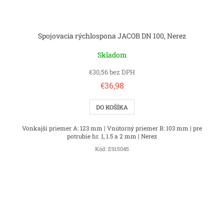
o
v
Spojovacia rýchlospona JACOB DN 100, Nerez
Skladom
€30,56 bez DPH
€36,98
DO KOŠÍKA
Vonkajší priemer A: 123 mm | Vnútorný priemer B: 103 mm | pre
potrubie hr. 1, 1.5 a 2 mm | Nerez
Kód:
E915045