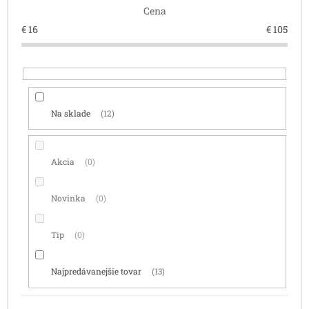
Cena
u
k
€
16
€
105
t
o
v
Na sklade
12
Akcia
0
Novinka
0
Tip
0
Najpredávanejšie tovar
13