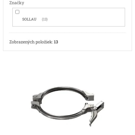
Značky
SOLLAU
13
Zobrazených položiek:
13
V
ý
p
i
s
p
r
o
d
u
k
t