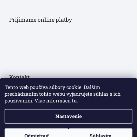
Prijímame online platby
Kontakt
Tento web používa súbory cookie. Ďalším
eshop
@
sollau.sk
prechádzaním tohto webu vyjadrujete súhlas s ich
používaním. Viac informácií
tu
.
+420 778 110 059
Nastavenie
https://www.facebook.com/sollaucz/
Odmietnuť
Súhlasím