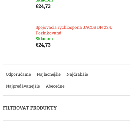
€24,73
Spojovacia rýchlospona JACOB DN 224,
Pozinkovaná
Skladom
€24,73
R
a
Odporúčame
Najlacnejšie
Najdrahšie
d
e
Najpredávanejšie
Abecedne
n
i
e
p
r
o
d