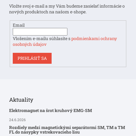
t
Vložte svoj e-mail a my Vám budeme zasielať informácie o
i
nových produktoch na našom e-shope.
e
Email
Vložením e-mailu súhlasíte s
podmienkami ochrany
osobných údajov
PRIHLÁSIŤ SA
Aktuality
Elektromagnet na šrot kruhový EMG-SM
24.6.2026
Rozdiely medzi magnetickými separátormi SM, TM a TM
FL do násypky vstrekovacieho lisu