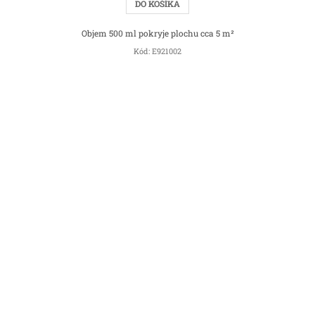
DO KOŠÍKA
Objem 500 ml pokryje plochu cca 5 m²
Kód:
E921002