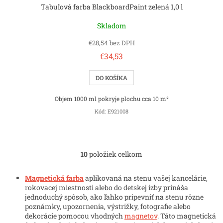
Tabuľová farba BlackboardPaint zelená 1,0 l
Skladom
€28,54 bez DPH
€34,53
DO KOŠÍKA
Objem 1000 ml pokryje plochu cca 10 m²
Kód:
E921008
10
položiek celkom
O
v
l
Magnetická farba
aplikovaná na stenu vašej kancelárie,
á
rokovacej miestnosti alebo do detskej izby prináša
d
jednoduchý spôsob, ako ľahko pripevniť na stenu rôzne
a
poznámky, upozornenia, výstrižky, fotografie alebo
c
dekorácie pomocou vhodných
magnetov
. Táto magnetická