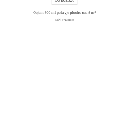
DO KOŠÍKA
Objem 500 ml pokryje plochu cca 5 m²
Kód:
E921004