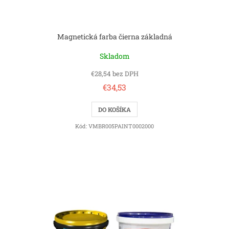
o
v
Magnetická farba čierna základná
Skladom
€28,54 bez DPH
€34,53
DO KOŠÍKA
Kód:
VMBR005PAINT0002000