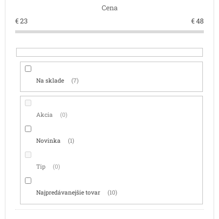
Cena
u
k
€
23
€
48
t
o
v
Na sklade
7
Akcia
0
Novinka
1
Tip
0
Najpredávanejšie tovar
10