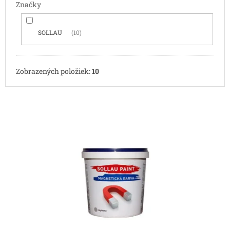
Značky
SOLLAU
10
Zobrazených položiek:
10
V
ý
p
i
s
p
r
o
d
u
k
t