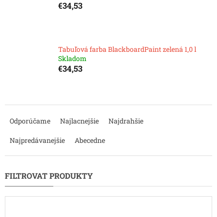
€34,53
Tabuľová farba BlackboardPaint zelená 1,0 l
Skladom
€34,53
R
a
Odporúčame
Najlacnejšie
Najdrahšie
d
e
Najpredávanejšie
Abecedne
n
i
e
p
r
o
d