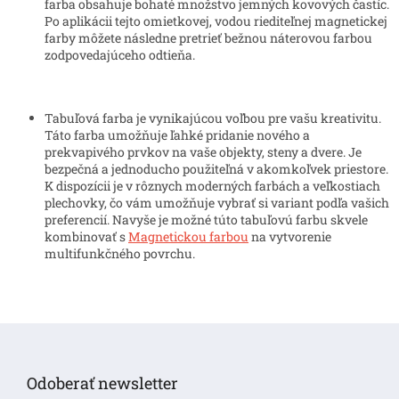
i
farba obsahuje bohaté množstvo jemných kovových častíc.
e
Po aplikácii tejto omietkovej, vodou riediteľnej magnetickej
p
farby môžete následne pretrieť bežnou náterovou farbou
r
zodpovedajúceho odtieňa.
v
k
y
Tabuľová farba je vynikajúcou voľbou pre vašu kreativitu.
v
Táto farba umožňuje ľahké pridanie nového a
ý
prekvapivého prvkov na vaše objekty, steny a dvere. Je
p
bezpečná a jednoducho použiteľná v akomkoľvek priestore.
i
K dispozícii je v rôznych moderných farbách a veľkostiach
s
plechovky, čo vám umožňuje vybrať si variant podľa vašich
u
preferencií. Navyše je možné túto tabuľovú farbu skvele
kombinovať s
Magnetickou farbou
na vytvorenie
multifunkčného povrchu.
Z
á
p
Odoberať newsletter
ä