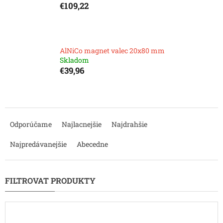
€109,22
AlNiCo magnet valec 20x80 mm
Skladom
€39,96
R
a
Odporúčame
Najlacnejšie
Najdrahšie
d
e
Najpredávanejšie
Abecedne
n
i
e
p
r
o
d