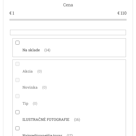
Cena
u
k
€
1
€
110
t
o
v
Na sklade
14
Akcia
0
Novinka
0
Tip
0
ILUSTRAČNÉ FOTOGRAFIE
16
Najpredávanejšie tovar
17