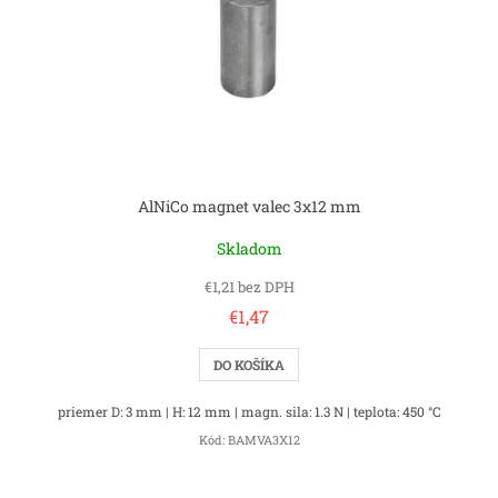
AlNiCo magnet valec 3x12 mm
Skladom
€1,21 bez DPH
€1,47
DO KOŠÍKA
priemer D: 3 mm | H: 12 mm | magn. sila: 1.3 N | teplota: 450 °C
Kód:
BAMVA3X12