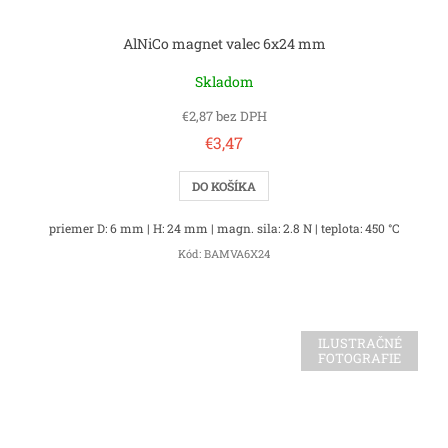
AlNiCo magnet valec 6x24 mm
Skladom
€2,87 bez DPH
€3,47
DO KOŠÍKA
priemer D: 6 mm | H: 24 mm | magn. sila: 2.8 N | teplota: 450 °C
Kód:
BAMVA6X24
ILUSTRAČNÉ
FOTOGRAFIE