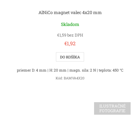
AlNiCo magnet valec 4x20 mm
Skladom
€1,59 bez DPH
€1,92
DO KOŠÍKA
priemer D: 4 mm | H: 20 mm | magn. sila: 2 N | teplota: 450 °C
Kód:
BAMVA4X20
ILUSTRAČNÉ
FOTOGRAFIE