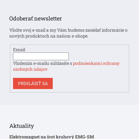
Z
a
á
c
i
p
Odoberať newsletter
e
ä
p
t
Vložte svoj e-mail a my Vám budeme zasielať informácie o
r
i
nových produktoch na našom e-shope.
v
e
k
y
Email
v
ý
Vložením e-mailu súhlasíte s
podmienkami ochrany
p
osobných údajov
i
s
PRIHLÁSIŤ SA
u
Aktuality
Elektromagnet na šrot kruhový EMG-SM