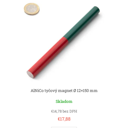
ý
p
i
s
p
r
o
d
u
k
t
o
v
AlNiCo tyčový magnet Ø 12×150 mm
Skladom
€14,78 bez DPH
€17,88