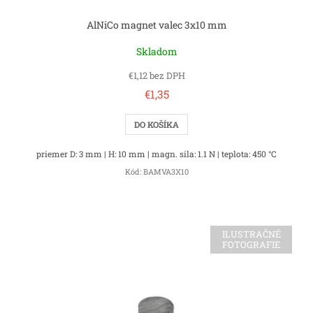
AlNiCo magnet valec 3x10 mm
Skladom
€1,12 bez DPH
€1,35
DO KOŠÍKA
priemer D: 3 mm | H: 10 mm | magn. sila: 1.1 N | teplota: 450 °C
Kód:
BAMVA3X10
ILUSTRAČNÉ
FOTOGRAFIE