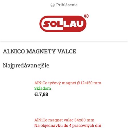
Prejsť
Prihlásenie
na
obsah
ALNICO MAGNETY VALCE
Najpredávanejšie
AlNiCo tyčový magnet Ø 12×150 mm
Skladom
€17,88
AlNiCo magnet valec 34x80 mm
Na objednávku do 4 pracovných dní