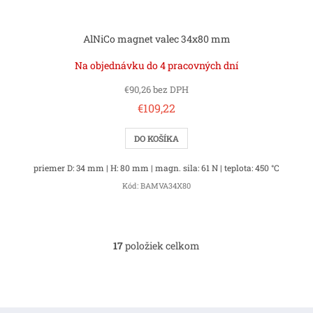
AlNiCo magnet valec 34x80 mm
Na objednávku do 4 pracovných dní
€90,26 bez DPH
€109,22
DO KOŠÍKA
priemer D: 34 mm | H: 80 mm | magn. sila: 61 N | teplota: 450 °C
Kód:
BAMVA34X80
17
položiek celkom
O
v
l
á
d