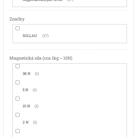
Značky
SOLLAU
17
Magnetická sila (cca 1kg ~ 10N)
38 N
1
5 N
1
10 N
1
2 N
1