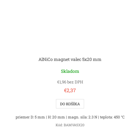
AlNiCo magnet valec 5x20 mm
Skladom
€1,96 bez DPH
€2,37
DO KOŠÍKA
priemer D: 5 mm | H: 20 mm | magn. sila: 2.3 N | teplota: 450 °C
Kód:
BAMVA5X20