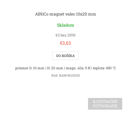
AlNiCo magnet valec 10x20 mm
Skladom
€3 bez DPH
€3,63
DO KOŠÍKA
priemer D: 10 mm | H: 20 mm | magn. sila: 5 N | teplota: 450 °C
Kód:
BAMVA10X20
ILUSTRAČNÉ
FOTOGRAFIE