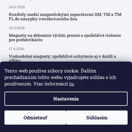
24.6.2026
Rozdiely medzi magnetickými separátormi SM, TM a TM
FL do násypky vstrekovacieho lisu
26.5.2026
Magnety na debnenie: rýchle, presné a spoľahlivé riešenie
pre prefabrikáciu
17.4.2026
Vodoodolné magnety: spoľahlivé uchytenie aj v daždi a
vlhku
9.4.2026
Tento web používa súbory cookie. Ďalším
prechádzaním tohto webu vyjadrujete súhlas s ich
používaním. Viac informácií
tu
.
Nastavenie
Pre zákazníkov
Moja objednávka
Odmietnuť
Súhlasím
15.6.2026