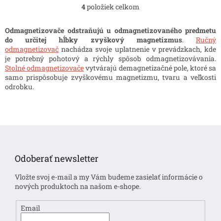
4
položiek celkom
O
v
l
Odmagnetizovače odstraňujú u odmagnetizovaného predmetu
á
do určitej hĺbky zvyškový magnetizmus
.
Ručný
d
odmagnetizovač
nachádza svoje uplatnenie v prevádzkach, kde
a
je potrebný pohotový a rýchly spôsob odmagnetizovávania.
c
Stolné odmagnetizovače
vytvárajú demagnetizačné pole, ktoré sa
i
samo prispôsobuje zvyškovému magnetizmu, tvaru a veľkosti
e
odrobku.
p
r
v
k
Z
y
á
v
ý
p
Odoberať newsletter
p
ä
i
t
Vložte svoj e-mail a my Vám budeme zasielať informácie o
s
i
nových produktoch na našom e-shope.
u
e
Email