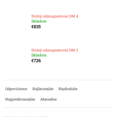
Stolný odmagnetovač DM 4
Skladom
€835
Stolný odmagnetovač DM 3
Skladom
€726
R
a
Odporúčame
Najlacnejšie
Najdrahšie
d
e
Najpredávanejšie
Abecedne
n
i