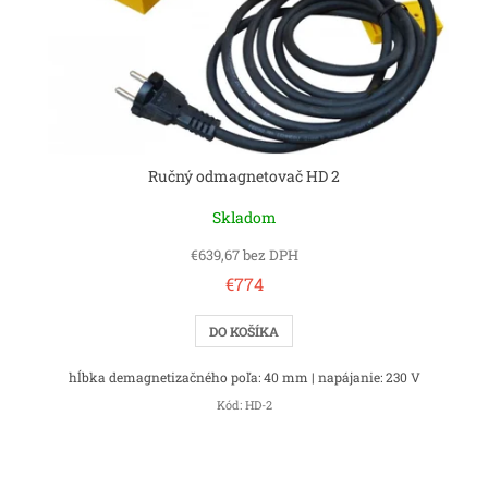
d
u
k
t
o
v
Ručný odmagnetovač HD 2
Skladom
€639,67 bez DPH
€774
DO KOŠÍKA
hĺbka demagnetizačného poľa: 40 mm | napájanie: 230 V
Kód:
HD-2