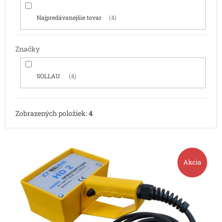
Najpredávanejšie tovar
4
Značky
SOLLAU
4
Zobrazených položiek:
4
V
ý
Akcia
p
i
s
p
r
o