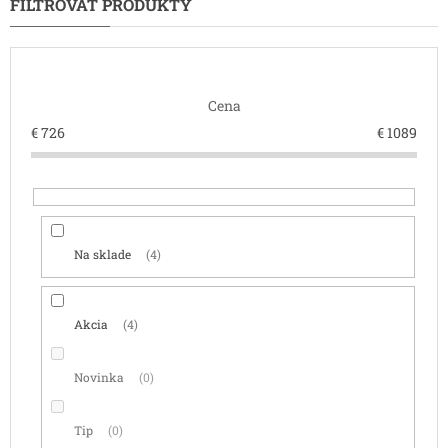
e
p
r
o
d
Cena
u
k
€
726
€
1089
t
o
v
Na sklade
4
Akcia
4
Novinka
0
Tip
0