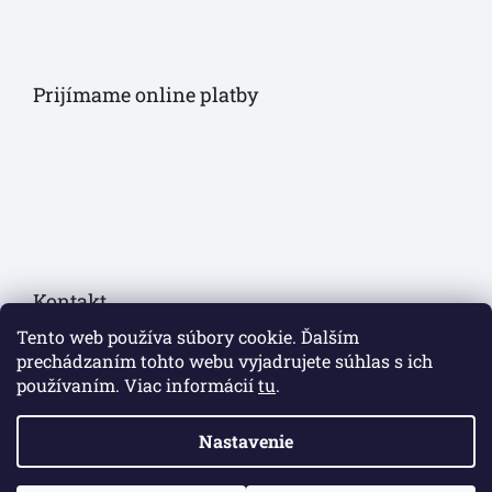
Prijímame online platby
Kontakt
Tento web používa súbory cookie. Ďalším
eshop
@
sollau.sk
prechádzaním tohto webu vyjadrujete súhlas s ich
používaním. Viac informácií
tu
.
+420 778 110 059
Nastavenie
https://www.facebook.com/sollaucz/