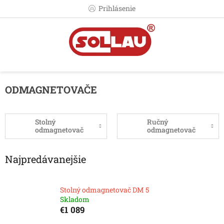
Prejsť
Prihlásenie
na
obsah
ODMAGNETOVAČE
Stolný
Ručný
odmagnetovač
odmagnetovač
Najpredávanejšie
Stolný odmagnetovač DM 5
Skladom
€1 089