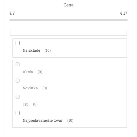
Cena
u
k
€
7
€
17
t
o
v
Na sklade
10
Akcia
0
Novinka
0
Tip
0
Najpredávanejšie tovar
10