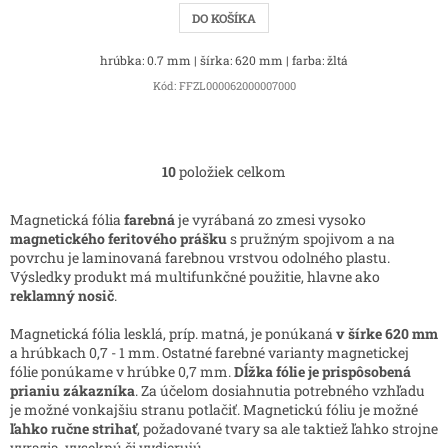
DO KOŠÍKA
hrúbka: 0.7 mm | šírka: 620 mm | farba: žltá
Kód:
FFZL000062000007000
10
položiek celkom
O
v
l
Magnetická fólia
farebná
je vyrábaná zo zmesi vysoko
á
magnetického feritového prášku
s pružným spojivom a na
d
povrchu je laminovaná farebnou vrstvou odolného plastu.
a
Výsledky produkt má multifunkčné použitie, hlavne ako
c
reklamný nosič
.
i
e
Magnetická fólia lesklá, príp. matná, je ponúkaná
v šírke 620 mm
p
a hrúbkach 0,7 - 1 mm. Ostatné farebné varianty magnetickej
r
fólie ponúkame v hrúbke 0,7 mm.
Dĺžka fólie je prispôsobená
v
prianiu zákazníka
. Za účelom dosiahnutia potrebného vzhľadu
k
je možné vonkajšiu stranu potlačiť. Magnetickú fóliu je možné
y
ľahko ručne strihať
, požadované tvary sa ale taktiež ľahko strojne
v
vyrazia, vyseknú či vydierujú.