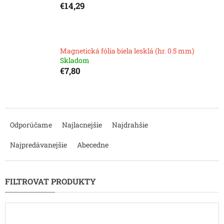
€14,29
Magnetická fólia biela lesklá (hr. 0.5 mm)
Skladom
€7,80
R
a
Odporúčame
Najlacnejšie
Najdrahšie
d
e
Najpredávanejšie
Abecedne
n
i
e
p
r
o
d