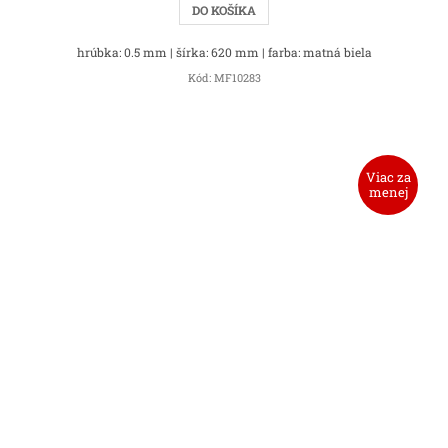
DO KOŠÍKA
hrúbka: 0.5 mm | šírka: 620 mm | farba: matná biela
Kód:
MF10283
Viac za
menej