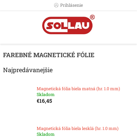
Prejsť
Prihlásenie
na
obsah
FAREBNÉ MAGNETICKÉ FÓLIE
Najpredávanejšie
Magnetická fólia biela matná (hr. 1.0 mm)
Skladom
€16,45
Magnetická fólia biela lesklá (hr. 1.0 mm)
Skladom