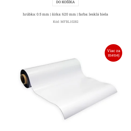
DO KOŠÍKA
hrúbka: 0.5 mm | šírka: 620 mm | farba: lesklá biela
Kód:
MFBL10282
Viac za
menej