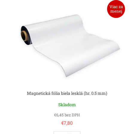
ý
Viac za
p
menej
i
s
p
r
o
d
u
k
t
o
v
Magnetická fólia biela lesklá (hr. 0.5 mm)
Skladom
€6,45 bez DPH
€7,80