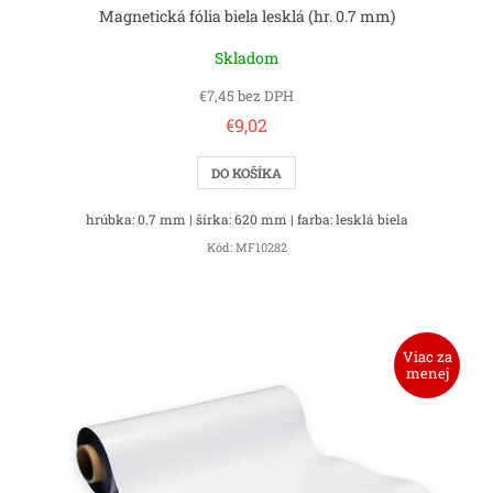
Magnetická fólia biela lesklá (hr. 0.7 mm)
Skladom
€7,45 bez DPH
€9,02
DO KOŠÍKA
hrúbka: 0.7 mm | šírka: 620 mm | farba: lesklá biela
Kód:
MF10282
Viac za
menej