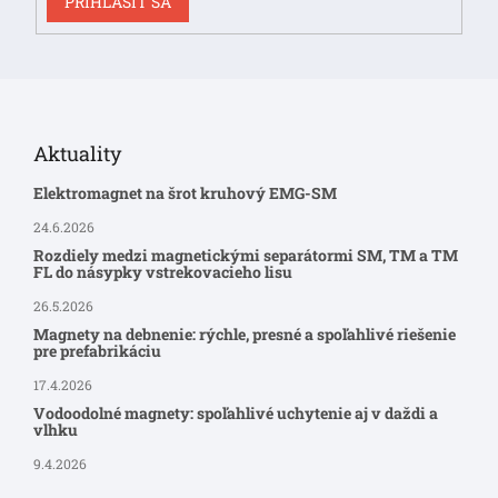
PRIHLÁSIŤ SA
Aktuality
Elektromagnet na šrot kruhový EMG-SM
24.6.2026
Rozdiely medzi magnetickými separátormi SM, TM a TM
FL do násypky vstrekovacieho lisu
26.5.2026
Magnety na debnenie: rýchle, presné a spoľahlivé riešenie
pre prefabrikáciu
17.4.2026
Vodoodolné magnety: spoľahlivé uchytenie aj v daždi a
vlhku
9.4.2026