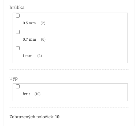
hrúbka
0.5 mm
2
0.7 mm
6
1 mm
2
Typ
ferit
10
Zobrazených položiek:
10
V