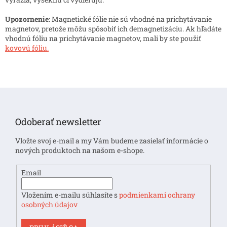
ý
p
Upozornenie
: Magnetické fólie nie sú vhodné na prichytávanie
i
magnetov, pretože môžu spôsobiť ich demagnetizáciu. Ak hľadáte
s
vhodnú fóliu na prichytávanie magnetov, mali by ste použiť
u
kovovú fóliu.
Z
á
p
Odoberať newsletter
ä
t
Vložte svoj e-mail a my Vám budeme zasielať informácie o
i
nových produktoch na našom e-shope.
e
Email
Vložením e-mailu súhlasíte s
podmienkami ochrany
osobných údajov