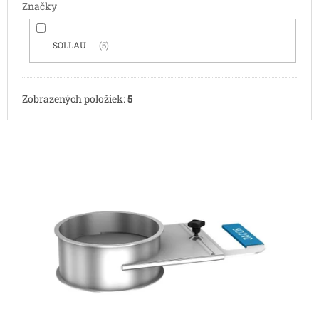
Značky
SOLLAU
5
Zobrazených položiek:
5
V
ý
p
i
s
p
r
o
d
u
k
t