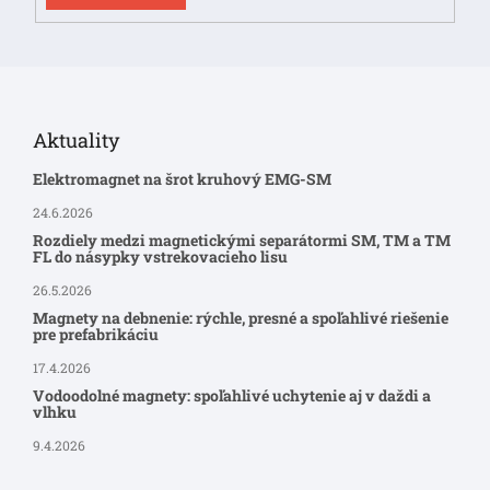
Aktuality
Elektromagnet na šrot kruhový EMG-SM
24.6.2026
Rozdiely medzi magnetickými separátormi SM, TM a TM
FL do násypky vstrekovacieho lisu
26.5.2026
Magnety na debnenie: rýchle, presné a spoľahlivé riešenie
pre prefabrikáciu
17.4.2026
Vodoodolné magnety: spoľahlivé uchytenie aj v daždi a
vlhku
9.4.2026