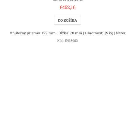
€452,16
DO KOŠÍKA
Vnútorný priemer: 199 mm | Dĺžka: 70 mm | Hmotnosť: 3,5 kg | Nerez
Kód:
E915003