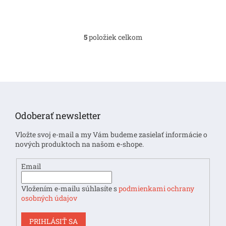
5
položiek celkom
O
v
l
á
d
Z
a
á
c
i
p
Odoberať newsletter
e
ä
p
t
Vložte svoj e-mail a my Vám budeme zasielať informácie o
r
i
nových produktoch na našom e-shope.
v
e
k
y
Email
v
ý
Vložením e-mailu súhlasíte s
podmienkami ochrany
p
osobných údajov
i
s
PRIHLÁSIŤ SA
u