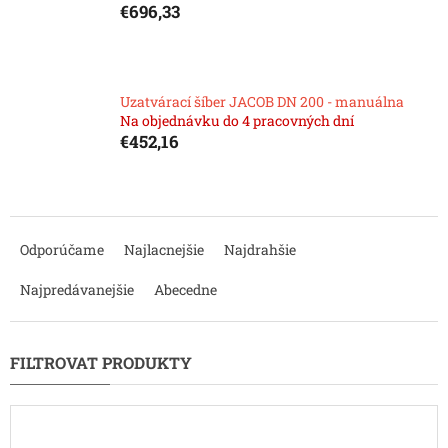
€696,33
Uzatvárací šíber JACOB DN 200 - manuálna
Na objednávku do 4 pracovných dní
€452,16
R
a
Odporúčame
Najlacnejšie
Najdrahšie
d
e
Najpredávanejšie
Abecedne
n
i
e
p
r
o
d