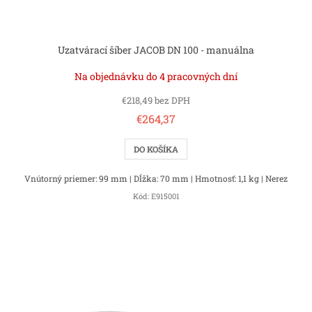
o
v
Uzatvárací šíber JACOB DN 100 - manuálna
Na objednávku do 4 pracovných dní
€218,49 bez DPH
€264,37
DO KOŠÍKA
Vnútorný priemer: 99 mm | Dĺžka: 70 mm | Hmotnosť: 1,1 kg | Nerez
Kód:
E915001