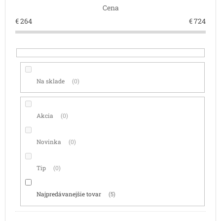
Cena
u
k
€
264
€
724
t
o
v
Na sklade
0
Akcia
0
Novinka
0
Tip
0
Najpredávanejšie tovar
5