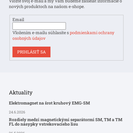
Vložte svoj e-mail a my Vám budeme zasielať informácie o
i
nových produktoch na našom e-shope.
e
Email
Vložením e-mailu súhlasíte s
podmienkami ochrany
osobných údajov
PRIHLÁSIŤ SA
Aktuality
Elektromagnet na šrot kruhový EMG-SM
24.6.2026
Rozdiely medzi magnetickými separátormi SM, TM a TM
FL do násypky vstrekovacieho lisu