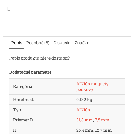
Popis
Podobné (8)
Diskusia
Značka
Popis produktu nie je dostupný
Dodatočné parametre
AlNiCo magnety
Kategória
:
podkovy
Hmotnosť
:
0.132 kg
Typ
:
AlNiCo
Priemer D
:
31,8 mm
,
7,5 mm
H
:
25,4 mm, 12.7 mm