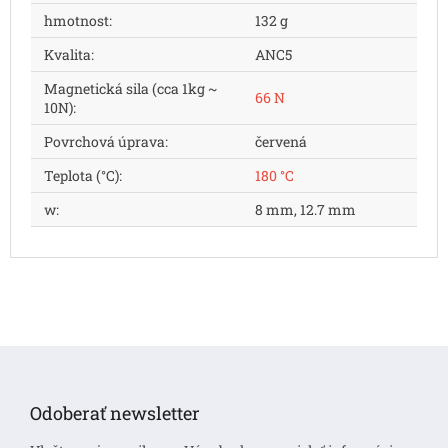
hmotnost
:
132 g
Kvalita
:
ANC5
Magnetická sila (cca 1kg ~
66 N
10N)
:
Povrchová úprava
:
červená
Teplota (°C)
:
180 °C
w
:
8 mm, 12.7 mm
Z
á
p
Odoberať newsletter
ä
t