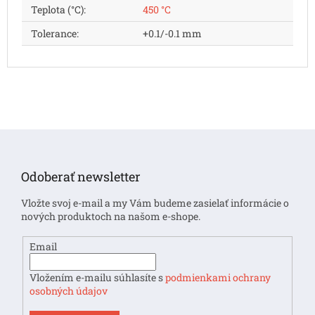
Teplota (°C)
:
450 °C
Tolerance
:
+0.1/-0.1 mm
Z
á
p
Odoberať newsletter
ä
t
Vložte svoj e-mail a my Vám budeme zasielať informácie o
i
nových produktoch na našom e-shope.
e
Email
Vložením e-mailu súhlasíte s
podmienkami ochrany
osobných údajov