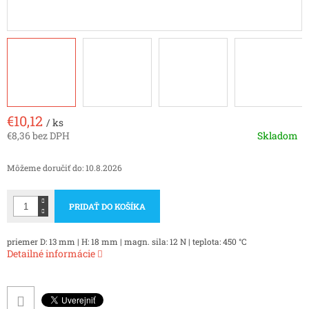
€10,12
/ ks
€8,36 bez DPH
Skladom
Jednotková
cena:
Môžeme doručiť do:
10.8.2026
PRIDAŤ DO KOŠÍKA
priemer D: 13 mm | H: 18 mm | magn. sila: 12 N | teplota: 450 °C
Detailné informácie