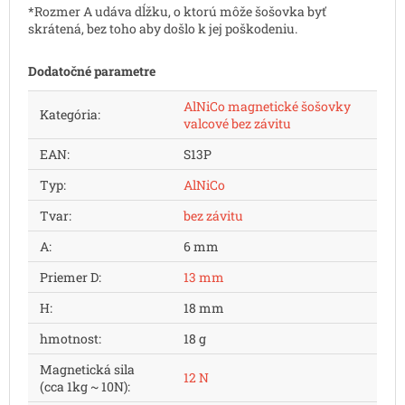
*Rozmer A udáva dĺžku, o ktorú môže šošovka byť
skrátená, bez toho aby došlo k jej poškodeniu.
Dodatočné parametre
AlNiCo magnetické šošovky
Kategória
:
valcové bez závitu
EAN
:
S13P
Typ
:
AlNiCo
Tvar
:
bez závitu
A
:
6 mm
Priemer D
:
13 mm
H
:
18 mm
hmotnost
:
18 g
Magnetická sila
12 N
(cca 1kg ~ 10N)
: