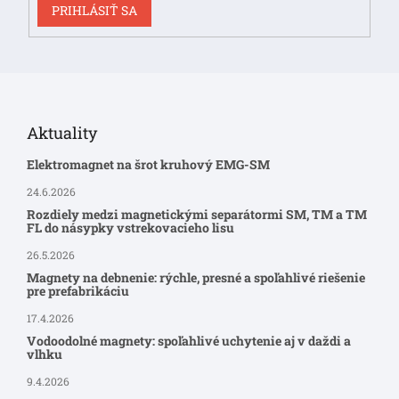
PRIHLÁSIŤ SA
Aktuality
Elektromagnet na šrot kruhový EMG-SM
24.6.2026
Rozdiely medzi magnetickými separátormi SM, TM a TM
FL do násypky vstrekovacieho lisu
26.5.2026
Magnety na debnenie: rýchle, presné a spoľahlivé riešenie
pre prefabrikáciu
17.4.2026
Vodoodolné magnety: spoľahlivé uchytenie aj v daždi a
vlhku
9.4.2026