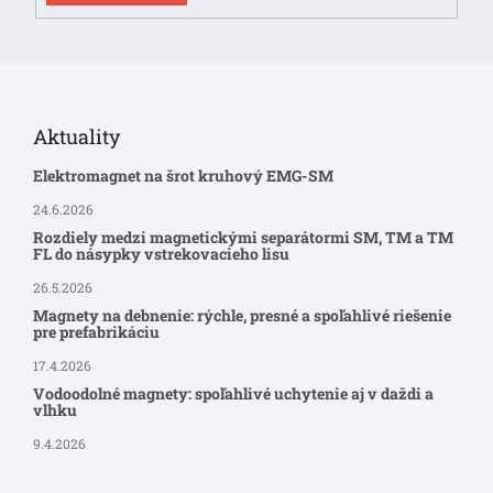
Aktuality
Elektromagnet na šrot kruhový EMG-SM
24.6.2026
Rozdiely medzi magnetickými separátormi SM, TM a TM
FL do násypky vstrekovacieho lisu
26.5.2026
Magnety na debnenie: rýchle, presné a spoľahlivé riešenie
pre prefabrikáciu
17.4.2026
Vodoodolné magnety: spoľahlivé uchytenie aj v daždi a
vlhku
9.4.2026