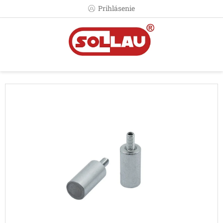
Prejsť
Prihlásenie
na
obsah