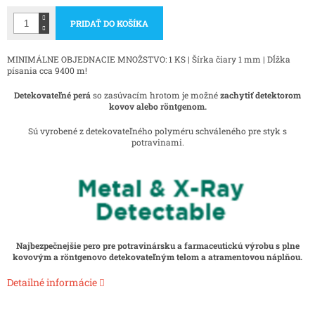
PRIDAŤ DO KOŠÍKA
MINIMÁLNE OBJEDNACIE MNOŽSTVO: 1 KS | Šírka čiary 1 mm | Dĺžka
písania cca 9400 m!
Detekovateľné perá
so zasúvacím hrotom je možné
zachytiť detektorom
kovov alebo röntgenom.
Sú vyrobené z detekovateľného polyméru schváleného pre styk s
potravinami.
Najbezpečnejšie pero pre potravinársku a farmaceutickú výrobu s plne
kovovým a röntgenovo detekovateľným telom a atramentovou náplňou.
Detailné informácie