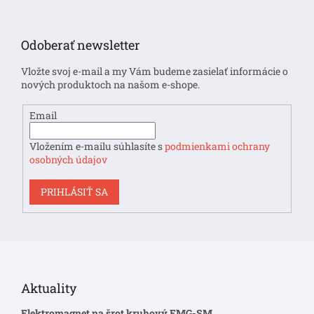
Z
á
p
Odoberať newsletter
ä
t
Vložte svoj e-mail a my Vám budeme zasielať informácie o
i
nových produktoch na našom e-shope.
e
Email
Vložením e-mailu súhlasíte s
podmienkami ochrany
osobných údajov
PRIHLÁSIŤ SA
Aktuality
Elektromagnet na šrot kruhový EMG-SM