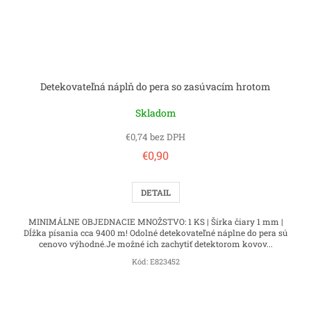
Detekovateľná náplň do pera so zasúvacím hrotom
Skladom
€0,74 bez DPH
€0,90
DETAIL
MINIMÁLNE OBJEDNACIE MNOŽSTVO: 1 KS | Šírka čiary 1 mm |
Dĺžka písania cca 9400 m! Odolné detekovateľné náplne do pera sú
cenovo výhodné.Je možné ich zachytiť detektorom kovov...
Kód:
E823452