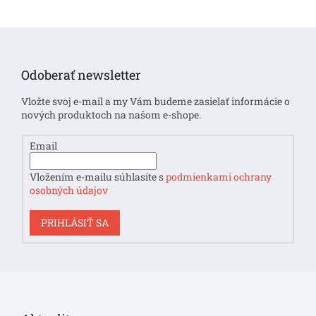
Z
á
p
Odoberať newsletter
ä
t
Vložte svoj e-mail a my Vám budeme zasielať informácie o
i
nových produktoch na našom e-shope.
e
Email
Vložením e-mailu súhlasíte s
podmienkami ochrany
osobných údajov
PRIHLÁSIŤ SA