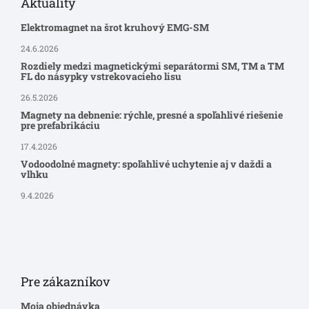
Aktuality
Elektromagnet na šrot kruhový EMG-SM
24.6.2026
Rozdiely medzi magnetickými separátormi SM, TM a TM
FL do násypky vstrekovacieho lisu
26.5.2026
Magnety na debnenie: rýchle, presné a spoľahlivé riešenie
pre prefabrikáciu
17.4.2026
Vodoodolné magnety: spoľahlivé uchytenie aj v daždi a
vlhku
9.4.2026
Pre zákazníkov
Moja objednávka