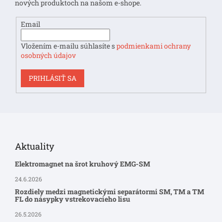
i
nových produktoch na našom e-shope.
e
Email
Vložením e-mailu súhlasíte s
podmienkami ochrany
osobných údajov
PRIHLÁSIŤ SA
Aktuality
Elektromagnet na šrot kruhový EMG-SM
24.6.2026
Rozdiely medzi magnetickými separátormi SM, TM a TM
FL do násypky vstrekovacieho lisu
26.5.2026