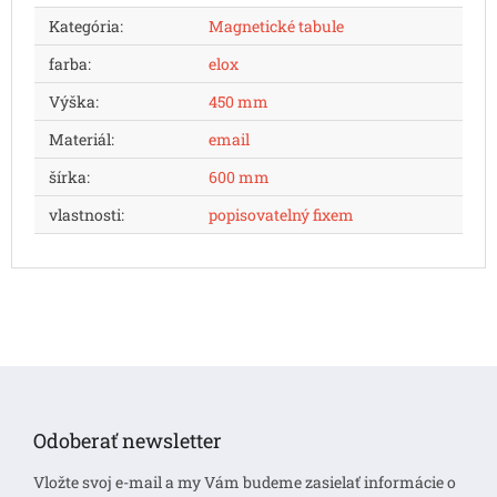
Kategória
:
Magnetické tabule
farba
:
elox
Výška
:
450 mm
Materiál
:
email
šírka
:
600 mm
vlastnosti
:
popisovatelný fixem
Z
á
p
Odoberať newsletter
ä
t
Vložte svoj e-mail a my Vám budeme zasielať informácie o