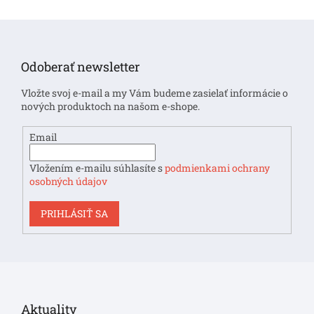
Z
á
p
Odoberať newsletter
ä
t
Vložte svoj e-mail a my Vám budeme zasielať informácie o
i
nových produktoch na našom e-shope.
e
Email
Vložením e-mailu súhlasíte s
podmienkami ochrany
osobných údajov
PRIHLÁSIŤ SA
Aktuality