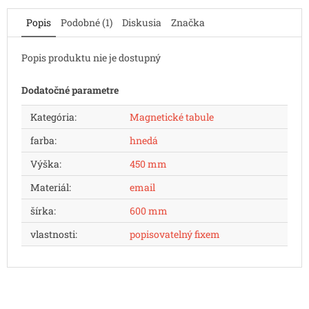
Popis
Podobné (1)
Diskusia
Značka
Popis produktu nie je dostupný
Dodatočné parametre
Kategória
:
Magnetické tabule
farba
:
hnedá
Výška
:
450 mm
Materiál
:
email
šírka
:
600 mm
vlastnosti
:
popisovatelný fixem