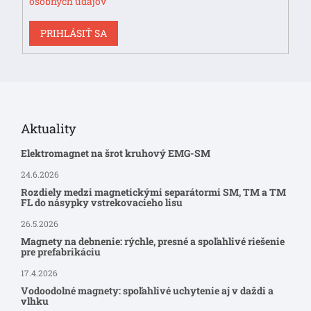
osobných údajov
PRIHLÁSIŤ SA
Aktuality
Elektromagnet na šrot kruhový EMG-SM
24.6.2026
Rozdiely medzi magnetickými separátormi SM, TM a TM
FL do násypky vstrekovacieho lisu
26.5.2026
Magnety na debnenie: rýchle, presné a spoľahlivé riešenie
pre prefabrikáciu
17.4.2026
Vodoodolné magnety: spoľahlivé uchytenie aj v daždi a
vlhku