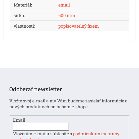
Materiál
:
email
šírka
:
600 mm
vlastnosti
:
popisovatelný fixem
Z
á
p
Odoberať newsletter
ä
t
Vložte svoj e-mail a my Vám budeme zasielať informácie o
i
nových produktoch na našom e-shope.
e
Email
Vložením e-mailu súhlasíte s
podmienkami ochrany