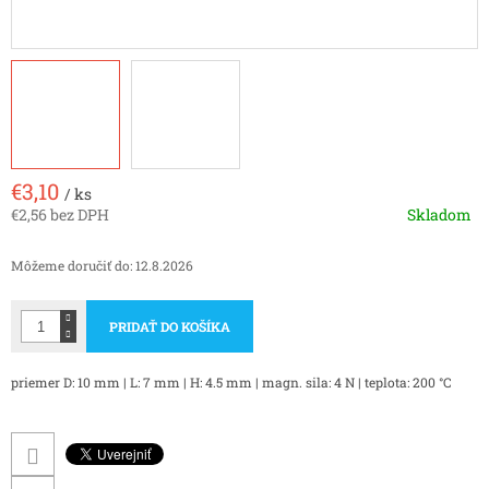
€3,10
/ ks
€2,56 bez DPH
Skladom
Jednotková
cena:
Môžeme doručiť do:
12.8.2026
PRIDAŤ DO KOŠÍKA
priemer D: 10 mm | L: 7 mm | H: 4.5 mm | magn. sila: 4 N | teplota: 200 °C