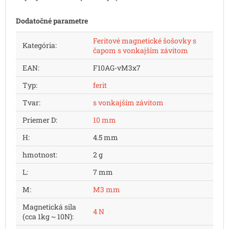
Dodatočné parametre
Feritové magnetické šošovky s
Kategória
:
čapom s vonkajším závitom
EAN
:
F10AG-vM3x7
Typ
:
ferit
Tvar
:
s vonkajším závitom
Priemer D
:
10 mm
H
:
4.5 mm
hmotnost
:
2 g
L
:
7 mm
M
:
M3 mm
Magnetická sila
4 N
(cca 1kg ~ 10N)
: