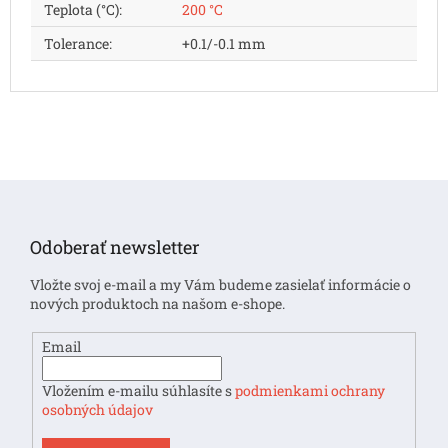
Teplota (°C)
:
200 °C
Tolerance
:
+0.1/-0.1 mm
Z
á
p
Odoberať newsletter
ä
t
Vložte svoj e-mail a my Vám budeme zasielať informácie o
i
nových produktoch na našom e-shope.
e
Email
Vložením e-mailu súhlasíte s
podmienkami ochrany
osobných údajov