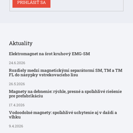
PRIHLÁSIŤ SA
Aktuality
Elektromagnet na šrot kruhový EMG-SM
24.6.2026
Rozdiely medzi magnetickými separátormi SM, TM a TM
FL do násypky vstrekovacieho lisu
26.5.2026
Magnety na debnenie: rýchle, presné a spoľahlivé riešenie
pre prefabrikáciu
17.4.2026
Vodoodolné magnety: spoľahlivé uchytenie aj v daždi a
vlhku
9.4.2026