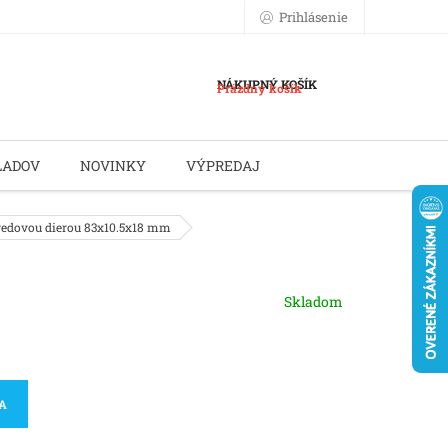
Prihlásenie
NÁKUPNÝ KOŠÍK
Prázdny košík
LADOV
NOVINKY
VÝPREDAJ
redovou dierou 83x10.5x18 mm
Skladom
KA