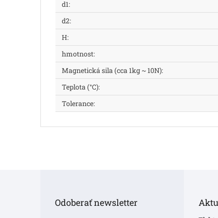
d1
:
d2
:
H
:
hmotnost
:
Magnetická sila (cca 1kg ~ 10N)
:
Teplota (°C)
:
Tolerance
:
Z
á
p
Odoberať newsletter
Aktu
ä
t