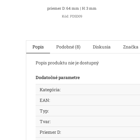
priemer D: 64 mm | H: 3 mm
Kód:
PDSD09
Popis
Podobné (8)
Diskusia
Značka
Popis produktu nie je dostupný
Dodatočné parametre
Kategória
:
EAN
:
Typ
:
Tvar
:
Priemer D
: