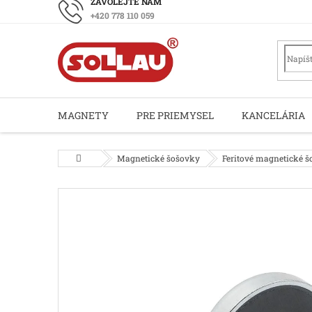
Prejsť
+420 778 110 059
na
obsah
MAGNETY
PRE PRIEMYSEL
KANCELÁRIA
Domov
Magnetické šošovky
Feritové magnetické 