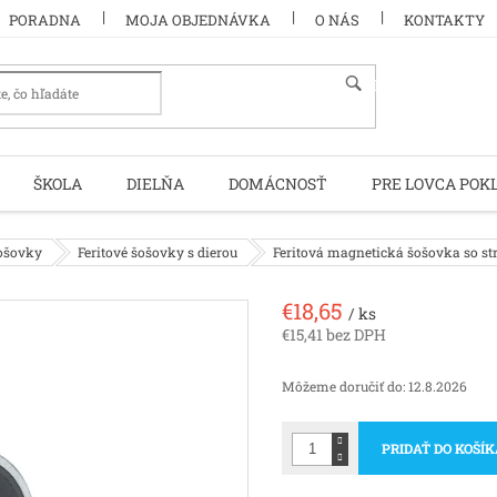
PORADNA
MOJA OBJEDNÁVKA
O NÁS
KONTAKTY
HĽADAŤ
ŠKOLA
DIELŇA
DOMÁCNOSŤ
PRE LOVCA POK
šošovky
Feritové šošovky s dierou
Feritová magnetická šošovka so st
€18,65
/ ks
€15,41 bez DPH
Jednotková
cena:
Môžeme doručiť do:
12.8.2026
PRIDAŤ DO KOŠÍ