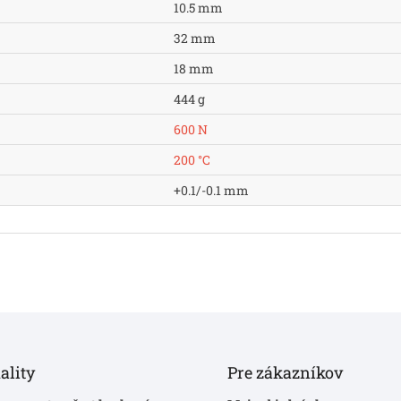
10.5 mm
32 mm
18 mm
444 g
600 N
200 °C
+0.1/-0.1 mm
ality
Pre zákazníkov