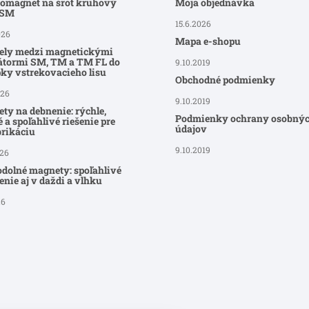
romagnet na šrot kruhový
Moja objednávka
-SM
15.6.2026
026
Mapa e-shopu
ely medzi magnetickými
átormi SM, TM a TM FL do
9.10.2019
ky vstrekovacieho lisu
Obchodné podmienky
026
9.10.2019
ty na debnenie: rýchle,
Podmienky ochrany osobný
 a spoľahlivé riešenie pre
údajov
brikáciu
9.10.2019
026
dolné magnety: spoľahlivé
nie aj v daždi a vlhku
26