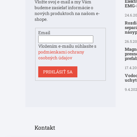
Elekt
Vložte svoj e-mail a my Vám
i
EMG
budeme zasielať informácie o
e
nových produktoch na našom e-
24.6.2
shope.
Rozdi
separ
násyp
Email
26.5.2
Vložením e-mailu súhlasíte s
Magne
podmienkami ochrany
presné
osobných údajov
prefa
17.4.2
PRIHLÁSIŤ SA
Vodoo
uchyte
9.4.20
Kontakt