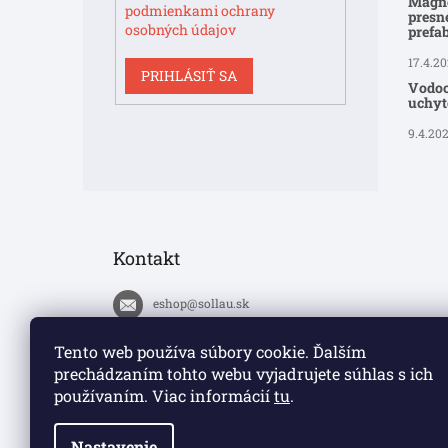
Magne
podmienkami ochrany
presné
osobných údajov
prefa
17.4.2
PRIHLÁSIŤ SA
Vodoo
uchyte
9.4.20
Kontakt
eshop
@
sollau.sk
+420 778 110 059
Tento web používa súbory cookie. Ďalším
prechádzaním tohto webu vyjadrujete súhlas s ich
https://www.facebook.com/solla
používaním. Viac informácií
tu
.
ucz/
Nastavenie