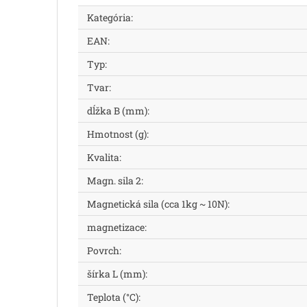
Kategória
:
EAN
:
Typ
:
Tvar
:
dĺžka B (mm)
:
Hmotnost (g)
:
Kvalita
:
Magn. sila 2
:
Magnetická sila (cca 1kg ~ 10N)
:
magnetizace
:
Povrch
:
šírka L (mm)
:
Teplota (°C)
: