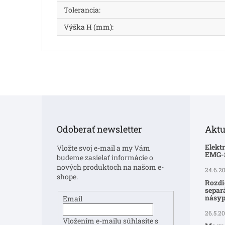
Tolerancia
:
Výška H (mm)
:
Z
á
p
Odoberať newsletter
Aktu
ä
t
Elekt
Vložte svoj e-mail a my Vám
i
EMG
budeme zasielať informácie o
e
nových produktoch na našom e-
24.6.2
shope.
Rozdi
separ
násyp
Email
26.5.2
Vložením e-mailu súhlasíte s