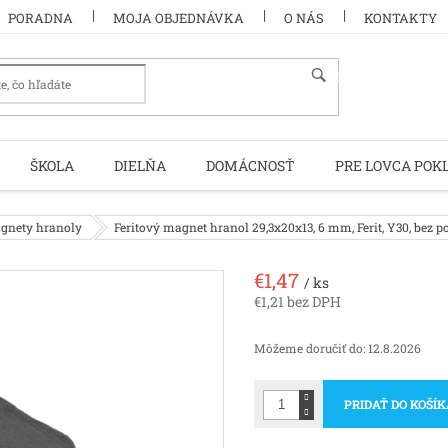
PORADNA
MOJA OBJEDNÁVKA
O NÁS
KONTAKTY
HĽADAŤ
ŠKOLA
DIELŇA
DOMÁCNOSŤ
PRE LOVCA POK
agnety hranoly
Feritový magnet hranol 29,3x20x13, 6 mm, Ferit, Y30, bez 
€1,47
/ ks
€1,21 bez DPH
Jednotková
cena:
Môžeme doručiť do:
12.8.2026
PRIDAŤ DO KOŠÍ