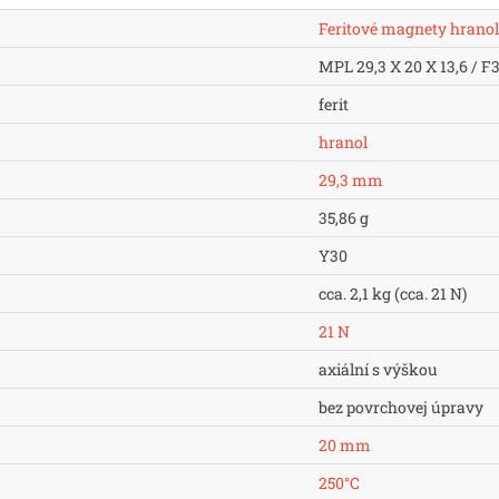
Feritové magnety hrano
MPL 29,3 X 20 X 13,6 / F
ferit
hranol
29,3 mm
35,86 g
Y30
cca. 2,1 kg (cca. 21 N)
21 N
axiální s výškou
bez povrchovej úpravy
20 mm
250°C