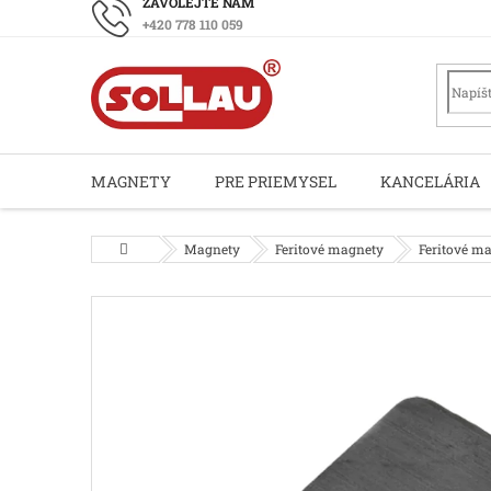
Prejsť
+420 778 110 059
na
obsah
MAGNETY
PRE PRIEMYSEL
KANCELÁRIA
Domov
Magnety
Feritové magnety
Feritové m