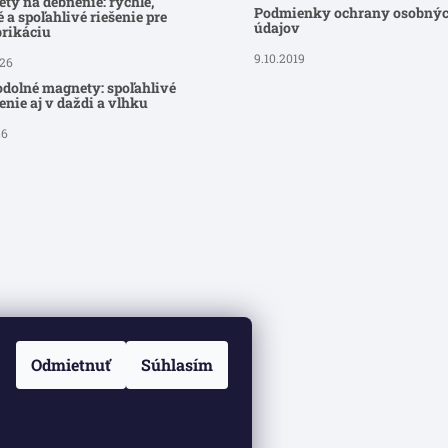
ty na debnenie: rýchle,
Podmienky ochrany osobný
 a spoľahlivé riešenie pre
údajov
brikáciu
9.10.2019
026
dolné magnety: spoľahlivé
nie aj v daždi a vlhku
26
Odmietnuť
Súhlasím