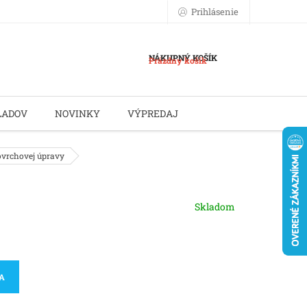
Prihlásenie
NÁKUPNÝ KOŠÍK
Prázdny košík
LADOV
NOVINKY
VÝPREDAJ
povrchovej úpravy
Skladom
KA