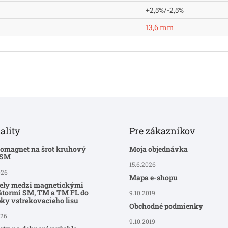
+2,5%/-2,5%
13,6 mm
ality
Pre zákazníkov
romagnet na šrot kruhový
Moja objednávka
-SM
15.6.2026
026
Mapa e-shopu
ely medzi magnetickými
átormi SM, TM a TM FL do
9.10.2019
ky vstrekovacieho lisu
Obchodné podmienky
026
9.10.2019