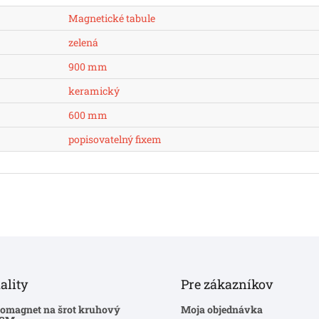
Magnetické tabule
zelená
900 mm
keramický
600 mm
popisovatelný fixem
ality
Pre zákazníkov
romagnet na šrot kruhový
Moja objednávka