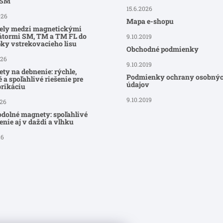
-SM
15.6.2026
026
Mapa e-shopu
ely medzi magnetickými
átormi SM, TM a TM FL do
9.10.2019
ky vstrekovacieho lisu
Obchodné podmienky
026
9.10.2019
ty na debnenie: rýchle,
Podmienky ochrany osobný
 a spoľahlivé riešenie pre
údajov
brikáciu
9.10.2019
026
dolné magnety: spoľahlivé
nie aj v daždi a vlhku
26