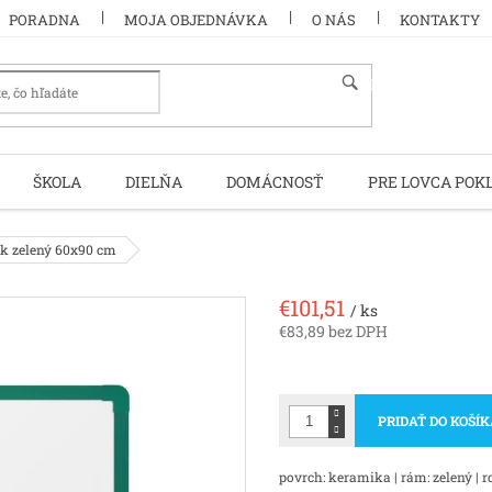
PORADNA
MOJA OBJEDNÁVKA
O NÁS
KONTAKTY
HĽADAŤ
ŠKOLA
DIELŇA
DOMÁCNOSŤ
PRE LOVCA POK
k zelený 60x90 cm
€101,51
/ ks
€83,89 bez DPH
Jednotková
cena:
PRIDAŤ DO KOŠÍ
povrch: keramika | rám: zelený | 