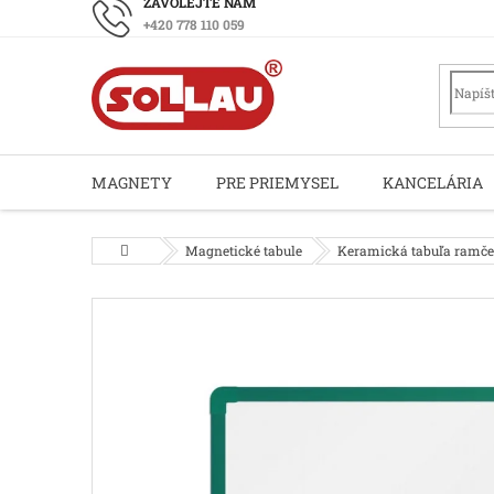
Prejsť
+420 778 110 059
na
obsah
MAGNETY
PRE PRIEMYSEL
KANCELÁRIA
Domov
Magnetické tabule
Keramická tabuľa ramče