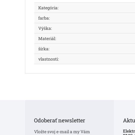
Kategória
:
farba
:
Výška
:
Materiál
:
šírka
:
vlastnosti
:
Z
á
p
Odoberať newsletter
Aktu
ä
t
Elekt
Vložte svoj e-mail a my Vám