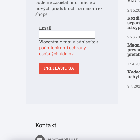
i
EMG
budeme zasielať informácie o
e
nových produktoch na našom e-
24.6.2
shope.
Rozdi
separ
násyp
Email
26.5.2
Vložením e-mailu súhlasíte s
Magne
podmienkami ochrany
presné
osobných údajov
prefa
17.4.2
PRIHLÁSIŤ SA
Vodoo
uchyte
9.4.20
Kontakt
eshop
@
sollau.sk