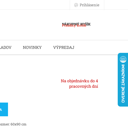
Prihlásenie
NÁKUPNÝ KOŠÍK
Prázdny košík
LADOV
NOVINKY
VÝPREDAJ
Na objednávku do 4
pracovných dní
KA
rozmer: 60x90 cm