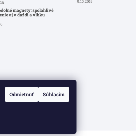
9.10.2019
026
dolné magnety: spoľahlivé
nie aj v daždi a vlhku
26
Odmietnuť
Súhlasím