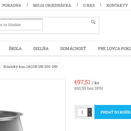
PORADNA
MOJA OBJEDNÁVKA
O NÁS
KONTAKTY
HĽADAŤ
ŠKOLA
DIELŇA
DOMÁCNOSŤ
PRE LOVCA POK
Kónický kus JACOB DN 200-250
€97,51
/ ks
€80,59 bez DPH
Jednotková
cena:
PRIDAŤ DO KOŠÍ