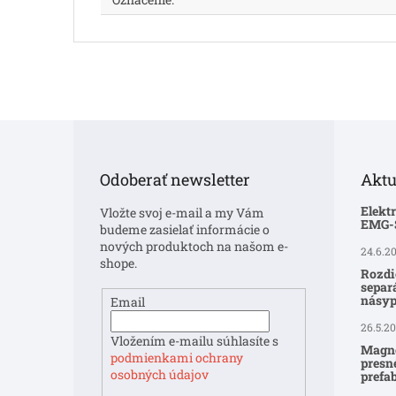
Z
á
p
Odoberať newsletter
Aktu
ä
t
Elekt
Vložte svoj e-mail a my Vám
i
EMG
budeme zasielať informácie o
e
nových produktoch na našom e-
24.6.2
shope.
Rozdi
separ
násyp
Email
26.5.2
Vložením e-mailu súhlasíte s
Magne
podmienkami ochrany
presné
osobných údajov
prefa