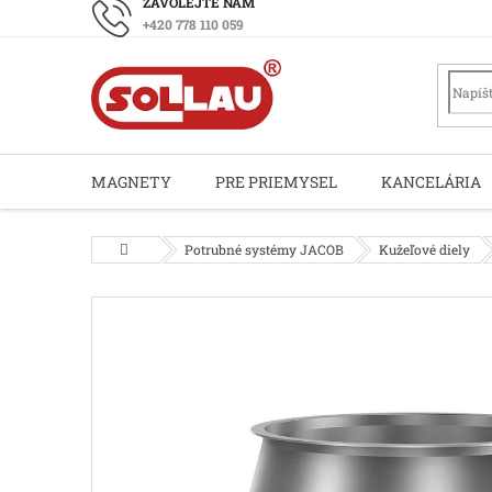
Prejsť
+420 778 110 059
na
obsah
MAGNETY
PRE PRIEMYSEL
KANCELÁRIA
Domov
Potrubné systémy JACOB
Kužeľové diely