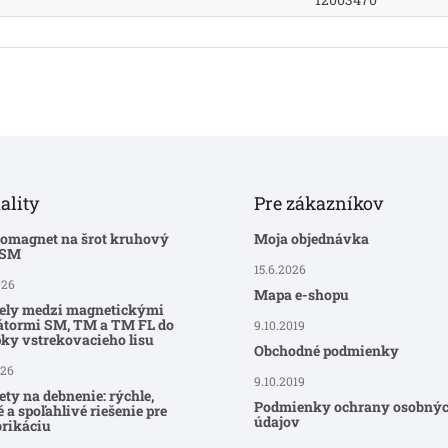
ality
Pre zákazníkov
romagnet na šrot kruhový
Moja objednávka
-SM
15.6.2026
026
Mapa e-shopu
ely medzi magnetickými
átormi SM, TM a TM FL do
9.10.2019
ky vstrekovacieho lisu
Obchodné podmienky
026
9.10.2019
ty na debnenie: rýchle,
Podmienky ochrany osobný
 a spoľahlivé riešenie pre
údajov
brikáciu