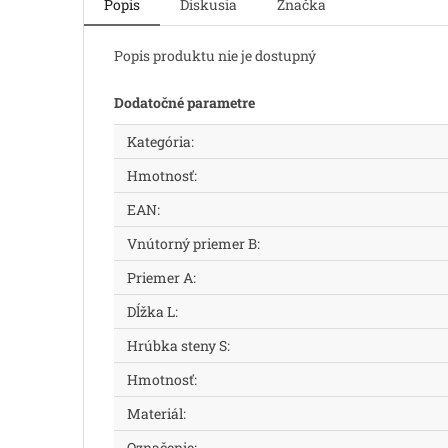
Popis
Diskusia
Značka
Popis produktu nie je dostupný
Dodatočné parametre
Kategória
:
Hmotnosť
:
EAN
:
Vnútorný priemer B
:
Priemer A
:
Dĺžka L
:
Hrúbka steny S
:
Hmotnosť
:
Materiál
:
Označenie
: