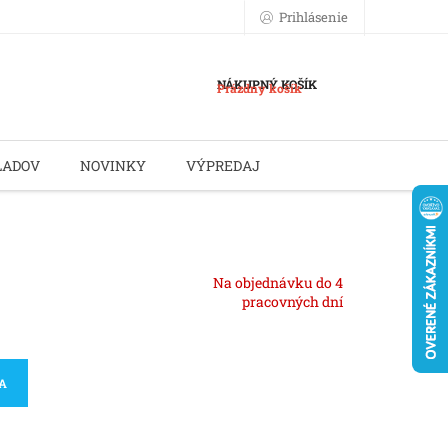
Prihlásenie
NÁKUPNÝ KOŠÍK
Prázdny košík
LADOV
NOVINKY
VÝPREDAJ
Na objednávku do 4
pracovných dní
KA