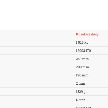
Kužeľové diely
1.529 kg
12003470
250 mm
200 mm
120 mm
2 mm
1529 g
Nerez
12003470