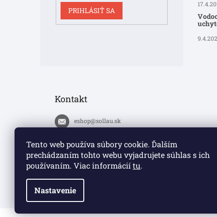
17.4.2
PRIHLÁSIŤ SA
Vodoo
uchyte
9.4.20
Kontakt
eshop
@
sollau.sk
+420 778 110 059
Tento web používa súbory cookie. Ďalším
prechádzaním tohto webu vyjadrujete súhlas s ich
https://www.facebook.com/solla
používaním. Viac informácií
tu
.
ucz/
Nastavenie