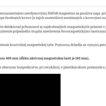
permanentnými neodýmovými NdFeB magnetmi sa používa napr. pri k
kupe farebných kovov (a iných materiálov) zmiešaných s kovovými m
o detektovať prítomnosť aj najdrobnejších magnetických prímesí v pl
 zistenie prípadného stupňa znečistenia feromagnetickými časticami 
čistenie kontrolnej magnetickej tyče. Pomocou držadla sa vysunú p
u 400 mm (dĺžka aktívnej magnetickej časti je 160 mm).
 zbernom hospodárstve, pri recyklácii, v plastikárskom priemysle a 