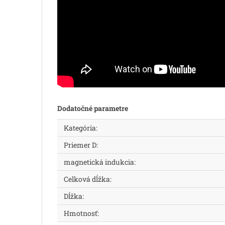
Dodatočné parametre
Kategória
:
Priemer D
:
magnetická indukcia
:
Celková dĺžka
:
Dĺžka
:
Hmotnosť
: