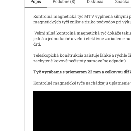
Popis
Podobné (8)
Diskusia
Značka
Kontrolná magnetická tyč MTV vyplnená silnými 
magnetických tyčí znižuje riziko podvodov pri vý
Veľmi silná kontrolná magnetická tyč dokáže takist
jedná o jednoduché a veľmi efektívne zariadenie na
drtí.
Teleskopická konštrukcia zaisťuje ľahké a rýchle 
zachytené kovové nečistoty samovoľne odpadnú.
Tyč vyrábame s priemerom 22 mm a celkovou dĺžko
Kontrolné magnetické tyče nachádzajú uplatnenie v