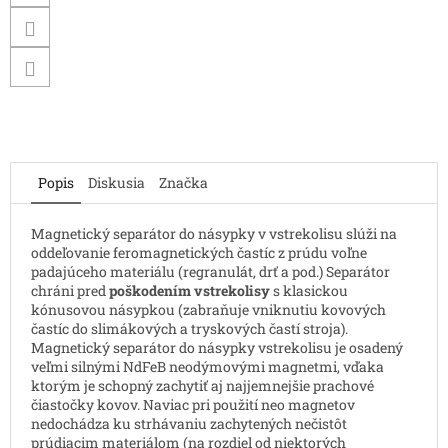
Popis
Diskusia
Značka
Magnetický separátor do násypky v vstrekolisu slúži na
oddeľovanie feromagnetických častíc z prúdu voľne
padajúceho materiálu (regranulát, drť a pod.) Separátor
chráni pred
poškodením vstrekolisy
s klasickou
kónusovou násypkou (zabraňuje vniknutiu kovových
častíc do slimákových a tryskových častí stroja).
Magnetický separátor do násypky vstrekolisu je osadený
veľmi silnými NdFeB neodýmovými magnetmi, vďaka
ktorým je schopný zachytiť aj najjemnejšie prachové
čiastočky kovov. Naviac pri použití neo magnetov
nedochádza ku strhávaniu zachytených nečistôt
prúdiacim materiálom (na rozdiel od niektorých