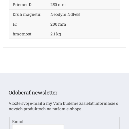
Priemer D
:
250 mm
Druh magnetu
:
Neodym NdFeB
H
:
200 mm
hmotnost
:
2.1 kg
Z
á
p
Odoberať newsletter
ä
t
Vložte svoj e-mail a my Vám budeme zasielať informácie o
i
nových produktoch na našom e-shope.
e
Email