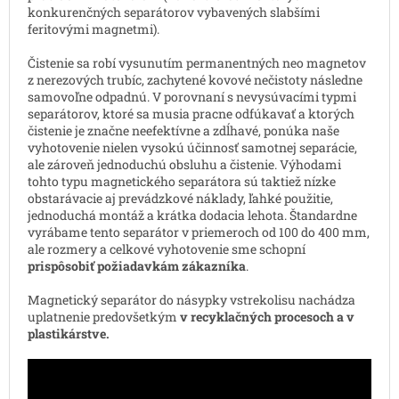
konkurenčných separátorov vybavených slabšími
feritovými magnetmi).
Čistenie sa robí vysunutím permanentných neo magnetov
z nerezových trubíc, zachytené kovové nečistoty následne
samovoľne odpadnú. V porovnaní s nevysúvacími typmi
separátorov, ktoré sa musia pracne odfúkavať a ktorých
čistenie je značne neefektívne a zdĺhavé, ponúka naše
vyhotovenie nielen vysokú účinnosť samotnej separácie,
ale zároveň jednoduchú obsluhu a čistenie. Výhodami
tohto typu magnetického separátora sú taktiež nízke
obstarávacie aj prevádzkové náklady, ľahké použitie,
jednoduchá montáž a krátka dodacia lehota. Štandardne
vyrábame tento separátor v priemeroch od 100 do 400 mm,
ale rozmery a celkové vyhotovenie sme schopní
prispôsobiť požiadavkám zákazníka
.
Magnetický separátor do násypky vstrekolisu nachádza
uplatnenie predovšetkým
v recyklačných procesoch a v
plastikárstve.