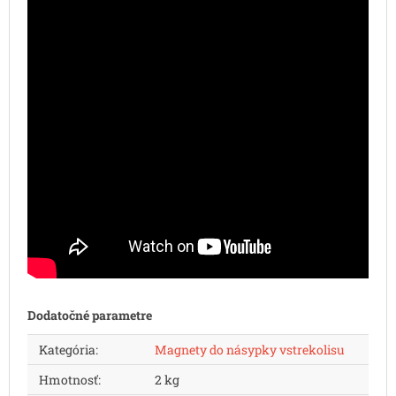
Dodatočné parametre
Kategória
:
Magnety do násypky vstrekolisu
Hmotnosť
:
2 kg