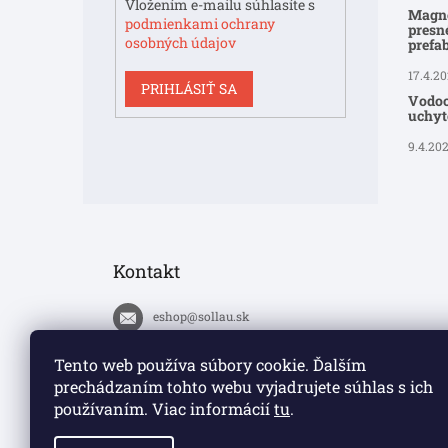
Vložením e-mailu súhlasíte s
Magne
podmienkami ochrany
presné
osobných údajov
prefa
17.4.2
PRIHLÁSIŤ SA
Vodoo
uchyte
9.4.20
Kontakt
eshop
@
sollau.sk
+420 778 110 059
Tento web používa súbory cookie. Ďalším
prechádzaním tohto webu vyjadrujete súhlas s ich
https://www.facebook.com/solla
používaním. Viac informácií
tu
.
ucz/