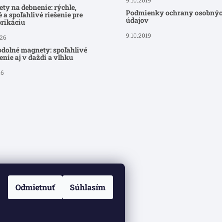
ty na debnenie: rýchle,
Podmienky ochrany osobný
 a spoľahlivé riešenie pre
údajov
brikáciu
9.10.2019
026
dolné magnety: spoľahlivé
nie aj v daždi a vlhku
26
Odmietnuť
Súhlasím