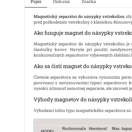
Popis
Diskusia
Značka
Magnetický separátor do násypky vstrekolisu
slú
pred poškodením vstrekolisy s klasickou Kónusový
Ako funguje magnet do násypky vstreko
Magnetický separátor do násypky vstrekolisu je
čiastočky kovov. Navyše pri použití neodymov
konkurenčných separátorov vybavených slabšími 
Ako sa čistí magnet do násypky vstreko
Čistenie separátora sa vykonáva vysunutím perm
porovnaní s nevysouvacími typmi separátorov, kt
vysokú účinnosť samotnej separácie, ale zároveň j
Výhody magnetov do násypky vstrekol
Výhodami tohto typu magnetického separátora sú ti
Rozhrnovače
Hmotnosť
Max. kapac
MODEL