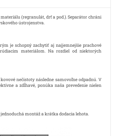
ateriálu (regranulát, drť a pod.). Separátor chráni
yskového ústrojenstva.
ým je schopný zachytiť aj najjemnejšie prachové
rúdiacim materiálom. Na rozdiel od niektorých
 kovové nečistoty následne samovoľne odpadnú. V
ektívne a zdĺhavé, ponúka naša prevedenie nielen
, jednoduchá montáž a krátka dodacia lehota.