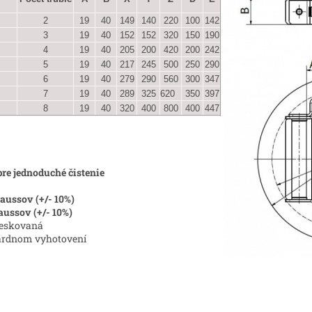
2
19
40
149
140
220
100
142
3
19
40
152
152
320
150
190
4
19
40
205
200
420
200
242
5
19
40
217
245
500
250
290
6
19
40
279
290
560
300
347
7
19
40
289
325
620
350
397
8
19
40
320
400
800
400
447
e jednoduché čistenie
aussov (+/- 10%)
aussov (+/- 10%)
ieskovaná
dardnom vyhotovení