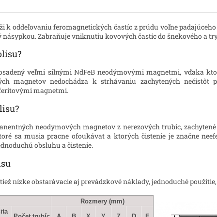
ži k oddeľovaniu feromagnetických častíc z prúdu voľne padajúceho m
 násypkou. Zabraňuje vniknutiu kovových častíc do šnekového a tr
lisu?
 osadený veľmi silnými NdFeB neodýmovými magnetmi, vďaka ktor
ých magnetov nedochádza k strhávaniu zachytených nečistôt p
feritovými magnetmi.
lisu?
anentných neodymových magnetov z nerezových trubíc, zachytené
oré sa musia pracne ofoukávat a ktorých čistenie je značne neef
ednoduchú obsluhu a čistenie.
isu
ež nízke obstarávacie aj prevádzkové náklady, jednoduché použitie
Rozmery (mm)
ita
Počet trubíc
A
B
X
Y
Z
D
E