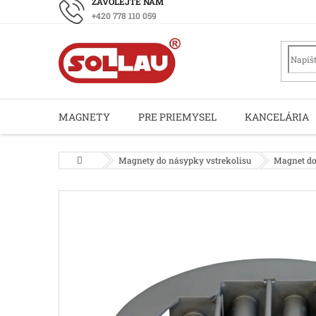
Prejsť
+420 778 110 059
na
obsah
MAGNETY
PRE PRIEMYSEL
KANCELÁRIA
Domov
Magnety do násypky vstrekolisu
Magnet do 