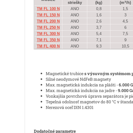
³
striešky
(kg)
(m
/h)
TM FL 100 N
ANO
0,8
1,5
TM FL 150 N
ANO
1,6
3
TM FL 200 N
ANO
2,6
4,5
TM FL 250 N
ANO
3,7
6
TM FL 300 N
ANO
5,4
7,5
TM FL 350 N
ANO
7,1
9
TM FL 400 N
ANO
9,3
10,5
Magnetické trubice
s výsuvným systémom pr
Silné neodymové NdFeB magnety
Max. magnetická indukcia na plášti -
6.000 G
Max. magnetická indukcia na jadre -
9.000 G
Vonkajšia povrchová úprava separátora je p
Tepelná odolnosť magnetov do 80
°C v štan
Nerezová oceľ DIN 1.4301
Dodatočné parametre