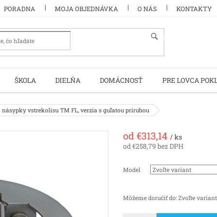
PORADNA
MOJA OBJEDNÁVKA
O NÁS
KONTAKTY
HĽADAŤ
ŠKOLA
DIELŇA
DOMÁCNOSŤ
PRE LOVCA POK
násypky vstrekolisu TM FL, verzia s guľatou prírubou
od
€313,14
/ ks
od
€258,79
bez DPH
Jednotková
cena:
Model
Môžeme doručiť do:
Zvoľte variant