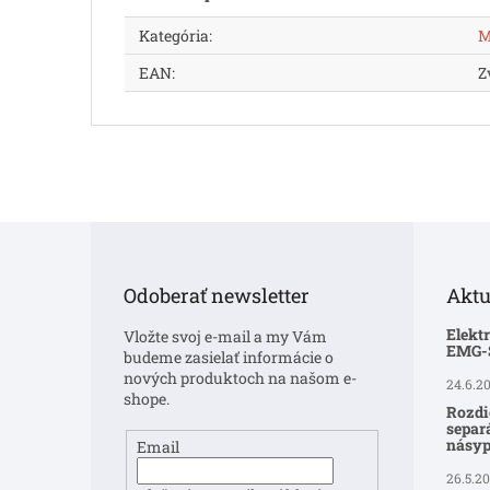
Kategória
:
M
EAN
:
Z
Z
á
p
Odoberať newsletter
Aktu
ä
t
Elekt
Vložte svoj e-mail a my Vám
i
EMG
budeme zasielať informácie o
e
nových produktoch na našom e-
24.6.2
shope.
Rozdi
separ
násyp
Email
26.5.2