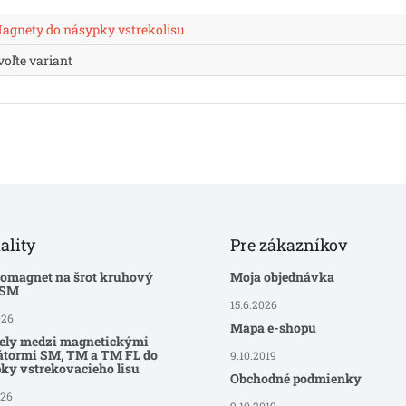
agnety do násypky vstrekolisu
voľte variant
ality
Pre zákazníkov
romagnet na šrot kruhový
Moja objednávka
-SM
15.6.2026
026
Mapa e-shopu
ely medzi magnetickými
átormi SM, TM a TM FL do
9.10.2019
ky vstrekovacieho lisu
Obchodné podmienky
026
9.10.2019