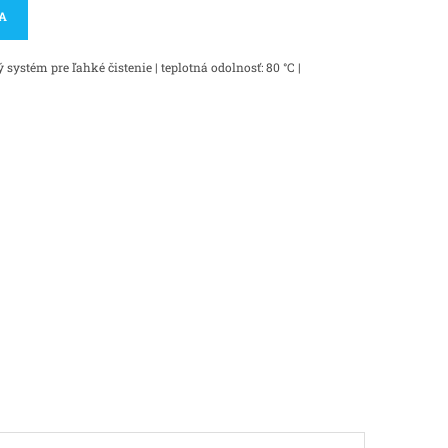
KA
 systém pre ľahké čistenie
| teplotná odolnosť: 80 °C |