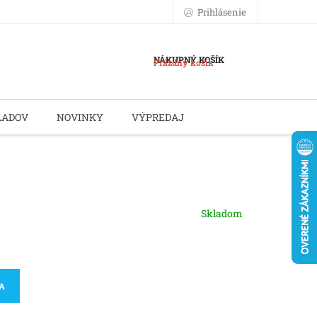
Prihlásenie
NÁKUPNÝ KOŠÍK
Prázdny košík
LADOV
NOVINKY
VÝPREDAJ
Skladom
KA