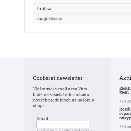
hrúbka
:
magnetizace
:
Z
á
p
Odoberať newsletter
Aktu
ä
t
Elekt
Vložte svoj e-mail a my Vám
i
EMG
budeme zasielať informácie o
e
nových produktoch na našom e-
24.6.2
shope.
Rozdi
separ
násyp
Email
26.5.2