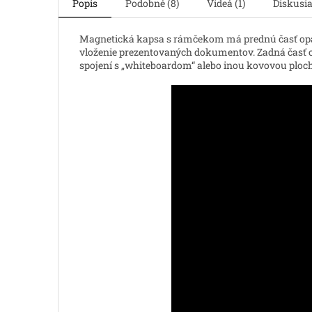
Popis
Podobné (8)
Videá (1)
Diskusi
Magnetická kapsa s rámčekom má prednú časť opa
vloženie prezentovaných dokumentov. Zadná časť oba
spojení s „whiteboardom“ alebo inou kovovou plocho