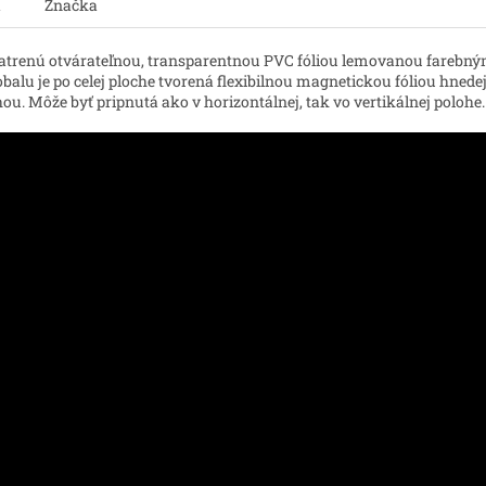
a
Značka
trenú otvárateľnou, transparentnou PVC fóliou lemovanou fareb
lu je po celej ploche tvorená flexibilnou magnetickou fóliou hnedej
u. Môže byť pripnutá ako v horizontálnej, tak vo vertikálnej polohe