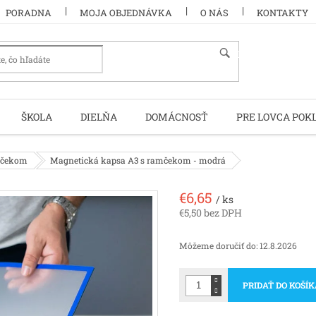
PORADNA
MOJA OBJEDNÁVKA
O NÁS
KONTAKTY
HĽADAŤ
ŠKOLA
DIELŇA
DOMÁCNOSŤ
PRE LOVCA POK
mčekom
Magnetická kapsa A3 s ramčekom - modrá
€6,65
/ ks
€5,50 bez DPH
Jednotková
cena:
Môžeme doručiť do:
12.8.2026
PRIDAŤ DO KOŠÍ