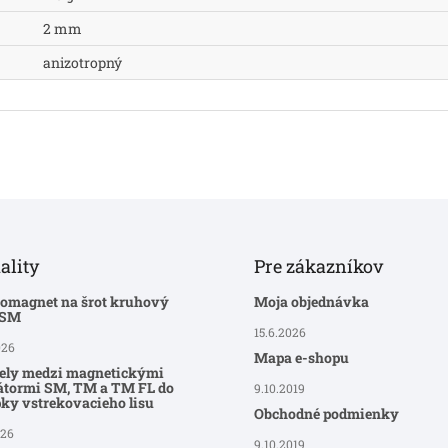
2 mm
anizotropný
ality
Pre zákazníkov
romagnet na šrot kruhový
Moja objednávka
-SM
15.6.2026
026
Mapa e-shopu
ely medzi magnetickými
átormi SM, TM a TM FL do
9.10.2019
ky vstrekovacieho lisu
Obchodné podmienky
026
9.10.2019