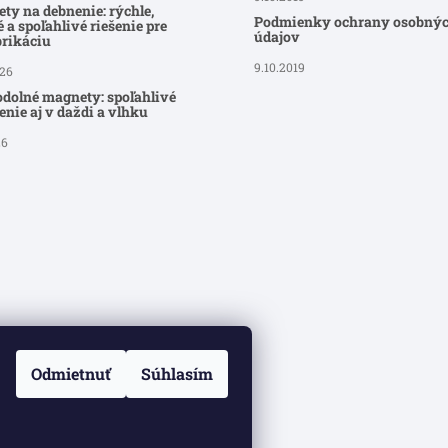
ty na debnenie: rýchle,
Podmienky ochrany osobný
 a spoľahlivé riešenie pre
údajov
brikáciu
9.10.2019
026
dolné magnety: spoľahlivé
nie aj v daždi a vlhku
26
Odmietnuť
Súhlasím