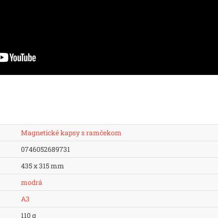
Magnetické kapsy s ramčekom
0746052689731
435 x 315 mm
modrá
A3
110 g