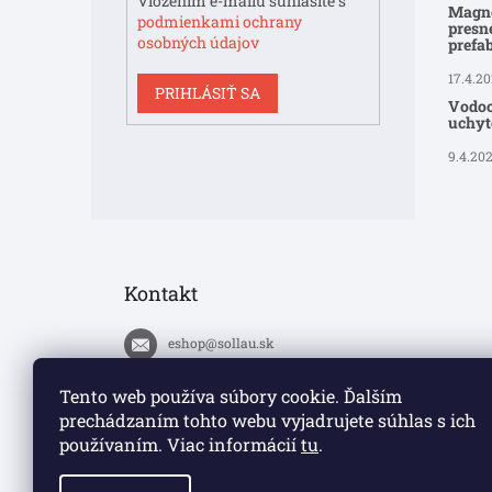
Vložením e-mailu súhlasíte s
Magne
podmienkami ochrany
presné
osobných údajov
prefa
17.4.2
PRIHLÁSIŤ SA
Vodoo
uchyte
9.4.20
Kontakt
eshop
@
sollau.sk
+420 778 110 059
Tento web používa súbory cookie. Ďalším
prechádzaním tohto webu vyjadrujete súhlas s ich
https://www.facebook.com/solla
používaním. Viac informácií
tu
.
ucz/