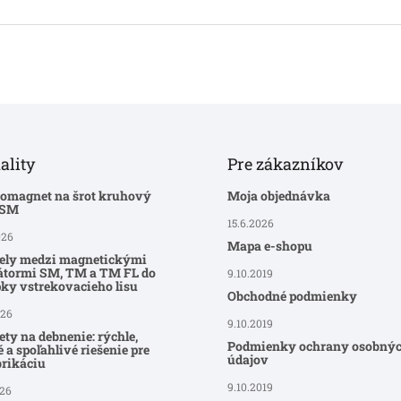
ality
Pre zákazníkov
romagnet na šrot kruhový
Moja objednávka
-SM
15.6.2026
026
Mapa e-shopu
ely medzi magnetickými
átormi SM, TM a TM FL do
9.10.2019
ky vstrekovacieho lisu
Obchodné podmienky
026
9.10.2019
ty na debnenie: rýchle,
Podmienky ochrany osobný
 a spoľahlivé riešenie pre
údajov
brikáciu
9.10.2019
026