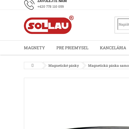
Prejsť
+420 778 110 059
na
obsah
MAGNETY
PRE PRIEMYSEL
KANCELÁRIA
Domov
Magnetické pásky
Magnetická páska samo