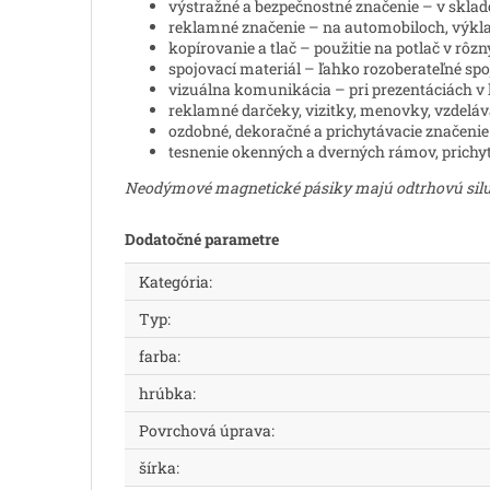
výstražné a bezpečnostné značenie – v sklad
reklamné značenie – na automobiloch, výkla
kopírovanie a tlač – použitie na potlač v rôzn
spojovací materiál – ľahko rozoberateľné sp
vizuálna komunikácia – pri prezentáciách v
reklamné darčeky, vizitky, menovky, vzdeláv
ozdobné, dekoračné a prichytávacie značeni
tesnenie okenných a dverných rámov, prichyt
Neodýmové magnetické pásiky majú odtrhovú silu
Dodatočné parametre
Kategória
:
Typ
:
farba
:
hrúbka
:
Povrchová úprava
:
šírka
: