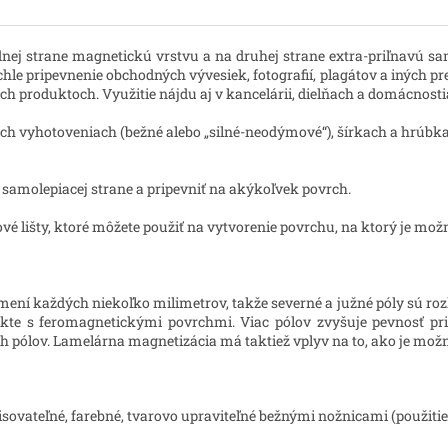
dnej strane magnetickú vrstvu a na druhej strane extra-priľnavú sa
le pripevnenie obchodných vývesiek, fotografií, plagátov a iných pr
ch produktoch. Využitie nájdu aj v kancelárii, dielňach a domácnosti
 vyhotoveniach (bežné alebo „silné-neodýmové“), šírkach a hrúbkac
a samolepiacej strane a pripevniť na akýkoľvek povrch.
vé lišty
, ktoré môžete použiť na vytvorenie povrchu, na ktorý je mo
ní každých niekoľko milimetrov, takže severné a južné póly sú rozl
kte s feromagnetickými povrchmi. Viac pólov zvyšuje pevnosť priľ
h pólov. Lamelárna magnetizácia má taktiež vplyv na to, ako je m
pisovateľné, farebné, tvarovo upraviteľné bežnými nožnicami (použitie