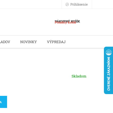
Prihlásenie
NÁKUPNÝ KOŠÍK
Prázdny košík
LADOV
NOVINKY
VÝPREDAJ
Skladom
KA