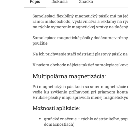
Popis
Diskusia
Značka
Samolepiaci flexibilný magnetický pásik má na je
rámci maloobchodu, výstavníctva a reklamy na rých
na rýchle vytvorenie magnetickej vrstvy na tlačený
Samolepiace magnetické pásiky dodávame v rôznych
použitie.
Na ich prichytenie stačí odstrániť plastový pásik n
V našom obchode nájdete taktiež
samolepiace kovo
Multipolárna magnetizácia:
Pri magnetických pásikoch sa smer magnetizácie me
vedie ku zvýšeniu priľnavosti pri priamom konta
Hrubšie pásiky majú spravidla menej magnetickýc
Možnosti aplikácie:
grafické značenie – rýchlo odstrániteľné, po
domácnostiach)