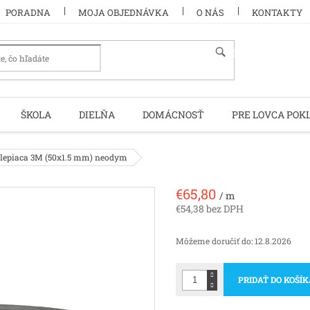
PORADNA
MOJA OBJEDNÁVKA
O NÁS
KONTAKTY
HĽADAŤ
ŠKOLA
DIELŇA
DOMÁCNOSŤ
PRE LOVCA POK
lepiaca 3M (50x1.5 mm) neodym
€65,80
/ m
€54,38 bez DPH
Jednotková
cena:
Môžeme doručiť do:
12.8.2026
PRIDAŤ DO KOŠÍ