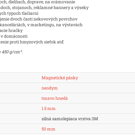
och, dielňach, doprave, na orámovanie
doch, stojanoch, reklamné bannery a výseky
ych typoch tlačiarní
ojenie dvoch častí nekovových povrchov
 kanceláriách, v marketingu, na výstavách
acie hračky
e v domácnosti
enie proti hmyzových sieťok atď.
 450 g/cm².
Magnetické pásky
neodym
tmavo hnedá
1.5 mm
silná samolepiaca vrstva 3M
50 mm