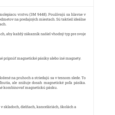
molepiacu vrstvu (3M 9448). Používajú sa hlavne v
edmetov na predajných miestach. Sú taktiež ideálne
ach.
h, aby každý zákazník našiel vhodný typ pre svoje
žné pripnúť magnetické pásiky alebo iné magnety.
ožené na pruhoch a striedajú sa v tesnom slede. To
nutia, ale znižuje dosah magnetické poľa pásika.
ožné kombinovať magnetickú pásku.
 v skladoch, dielňach, kanceláriách, školách a