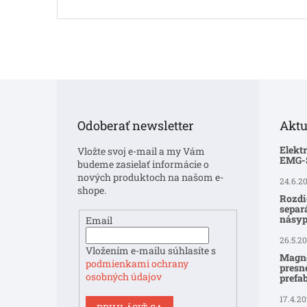
Z
á
p
Odoberať newsletter
Aktu
ä
t
Elekt
Vložte svoj e-mail a my Vám
i
EMG
budeme zasielať informácie o
e
nových produktoch na našom e-
24.6.2
shope.
Rozdi
separ
násyp
Email
26.5.2
Vložením e-mailu súhlasíte s
Magne
podmienkami ochrany
presné
osobných údajov
prefa
17.4.2