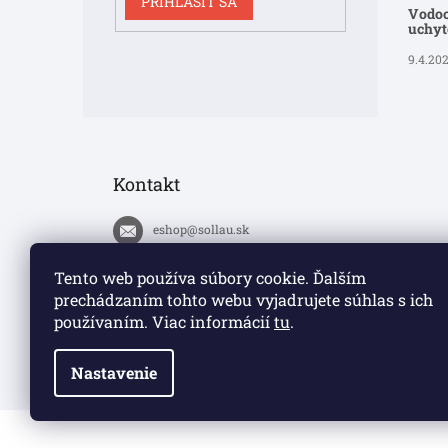
PRIHLÁSIŤ SA
Vodoo
uchyte
9.4.20
Kontakt
eshop
@
sollau.sk
+420 778 110 059
Tento web používa súbory cookie. Ďalším
prechádzaním tohto webu vyjadrujete súhlas s ich
https://www.facebook.com/solla
používaním. Viac informácií
tu
.
ucz/
Nastavenie