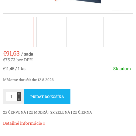
€91,63
/ sada
€75,73 bez DPH
Jednotková
€11,45 / 1 ks
Skladom
cena:
Môžeme doručiť do:
12.8.2026
PRIDAŤ DO KOŠÍKA
2x ČERVENÁ | 2x MODRÁ | 2x ZELENÁ | 2x ČIERNA
Detailné informácie