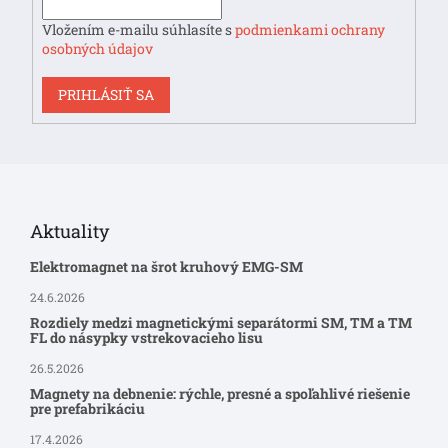
Vložením e-mailu súhlasíte s
podmienkami ochrany
osobných údajov
PRIHLÁSIŤ SA
Aktuality
Elektromagnet na šrot kruhový EMG-SM
24.6.2026
Rozdiely medzi magnetickými separátormi SM, TM a TM
FL do násypky vstrekovacieho lisu
26.5.2026
Magnety na debnenie: rýchle, presné a spoľahlivé riešenie
pre prefabrikáciu
17.4.2026