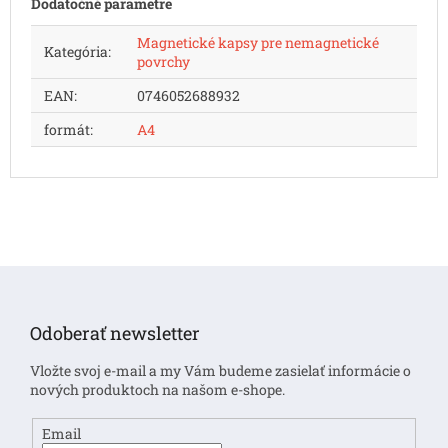
Dodatočné parametre
Magnetické kapsy pre nemagnetické
Kategória
:
povrchy
EAN
:
0746052688932
formát
:
A4
Z
á
p
Odoberať newsletter
ä
t
Vložte svoj e-mail a my Vám budeme zasielať informácie o
i
nových produktoch na našom e-shope.
e
Email