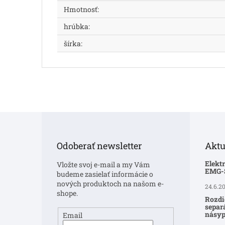
Hmotnosť
:
hrúbka
:
šírka
:
Z
á
p
Odoberať newsletter
Aktu
ä
t
Elekt
Vložte svoj e-mail a my Vám
i
EMG
budeme zasielať informácie o
e
nových produktoch na našom e-
24.6.2
shope.
Rozdi
separ
násyp
Email