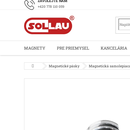
Prejsť
+420 778 110 059
na
obsah
MAGNETY
PRE PRIEMYSEL
KANCELÁRIA
Domov
Magnetické pásky
Magnetická samolepiaca 