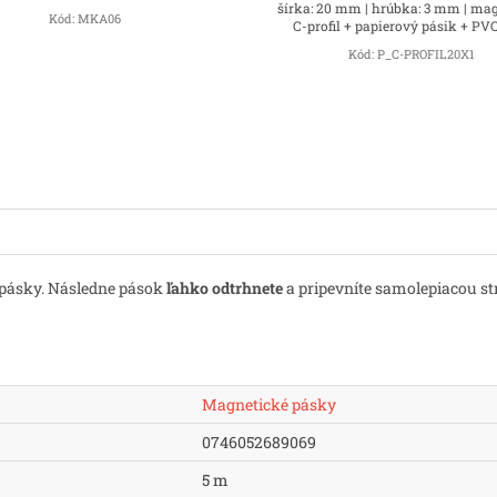
šírka: 20 mm | hrúbka: 3 mm | ma
Kód:
MKA06
C-profil + papierový pásik + PVC
Kód:
P_C-PROFIL20X1
pásky. Následne pások
ľahko odtrhnete
a pripevníte samolepiacou s
Magnetické pásky
0746052689069
5 m