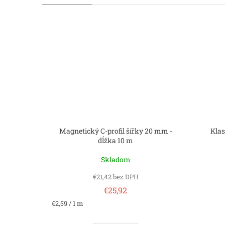
Magnetický C-profil šířky 20 mm -
Klas
dĺžka 10 m
Skladom
€21,42 bez DPH
€25,92
Jednotková
€2,59 / 1 m
cena: