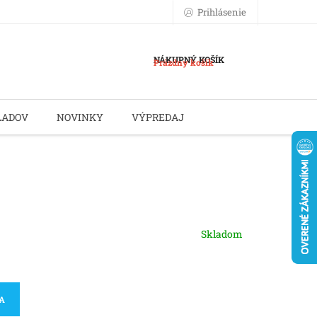
Prihlásenie
NÁKUPNÝ KOŠÍK
Prázdny košík
LADOV
NOVINKY
VÝPREDAJ
Skladom
KA