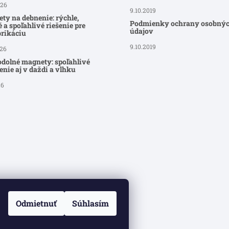
026
9.10.2019
ty na debnenie: rýchle,
Podmienky ochrany osobný
 a spoľahlivé riešenie pre
údajov
brikáciu
9.10.2019
026
dolné magnety: spoľahlivé
nie aj v daždi a vlhku
26
Odmietnuť
Súhlasím