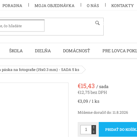
PORADNA
MOJA OBJEDNÁVKA
O NÁS
KONTAKTY
HĽADAŤ
ŠKOLA
DIELŇA
DOMÁCNOSŤ
PRE LOVCA POK
páska na fotografie (19x0.3 mm) - SADA 5 ks
€15,43
/ sada
€12,75 bez DPH
Jednotková
€3,09 / 1 ks
cena:
Môžeme doručiť do:
11.8.2026
PRIDAŤ DO KOŠÍ