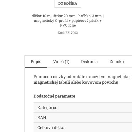
DO KOŠÍKA
dĺžka: 10 m | šírka: 20 mm | hrúbka: 3 mm |
magnetický C-profil + papierový pásik +
PVC fólie
Kód:
E717003
Popis
Videá (1)
Diskusia
Značka
Pomocou cievky odmotáte množstvo magnetickej 
magnetickej tabuli alebo kovovom povrchu
.
Dodatočné parametre
Kategória
:
EAN
:
Celková dĺžka
: