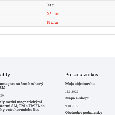
90 g
0.3 mm
19 mm
ality
Pre zákazníkov
romagnet na šrot kruhový
Moja objednávka
-SM
15.6.2026
026
Mapa e-shopu
ely medzi magnetickými
átormi SM, TM a TM FL do
9.10.2019
ky vstrekovacieho lisu
Obchodné podmienky