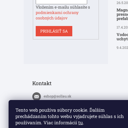
26.5.2
Vložením e-mailu súhlasíte s
Magne
podmienkami ochrany
presné
osobných údajov
prefa
17.4.2
PRIHLÁSIŤ SA
Vodoo
uchyte
9.4.20
Kontakt
eshop
@
sollau.sk
+420 778 110 059
Tento web používa súbory cookie. Ďalším
prechádzaním tohto webu vyjadrujete súhlas s ich
https://www.facebook.com/solla
používaním. Viac informácií
tu
.