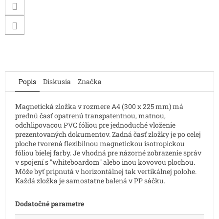
Popis
Diskusia
Značka
Magnetická zložka v rozmere A4 (300 x 225 mm) má
prednú časť opatrenú transpatentnou, matnou,
odchlipovacou PVC fóliou pre jednoduché vloženie
prezentovaných dokumentov. Zadná časť zložky je po celej
ploche tvorená flexibilnou magnetickou isotropickou
fóliou bielej farby. Je vhodná pre názorné zobrazenie správ
v spojení s "whiteboardom" alebo inou kovovou plochou.
Môže byť pripnutá v horizontálnej tak vertikálnej polohe.
Každá zložka je samostatne balená v PP sáčku.
Dodatočné parametre