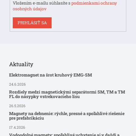
Vložením e-mailu súhlasíte s
podmienkami ochrany
osobných údajov
PRIHLÁSIŤ SA
Aktuality
Elektromagnet na šrot kruhový EMG-SM
24.6.2026
Rozdiely medzi magnetickými separátormi SM, TM a TM
FL do násypky vstrekovacieho lisu
26.5.2026
Magnety na debnenie: rýchle, presné a spoľahlivé riešenie
pre prefabrikáciu
17.4.2026
Vodoodolné magnety: spoľahlivé uchytenie aj v daždi a