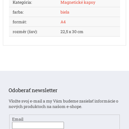
Kategória
:
Magnetické kapsy
farba
:
biela
formát
:
A4
rozměr (šxv)
:
22,5 x 30 cm
Z
á
p
Odoberať newsletter
ä
t
Vložte svoj e-mail a my Vám budeme zasielať informácie o
i
nových produktoch na našom e-shope.
e
Email