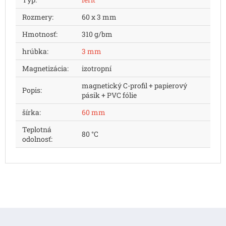
Rozmery
:
60 x 3 mm
Hmotnosť
:
310 g/bm
hrúbka
:
3 mm
Magnetizácia
:
izotropní
magnetický C-profil + papierový
Popis
:
pásik + PVC fólie
šírka
:
60 mm
Teplotná
80 °C
odolnosť
:
Z
á