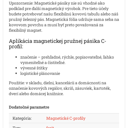
Upozornenie: Magnetické pásiky nie sú vhodné ako
podklad pre ďalší magnetický výrobok. Pre tieto účely
budete potrebovať našu flexibilnú kovovú tabuľu alebo náš
pružný železný pás. Magnetická fólia udržuje sama seba na
kovovom povrchu a musí byť preto považovaná za
flexibilný magnet.
Aplikácia magnetickej pružnej pásika C-
profil:
značenie – prehľadné, rýchle, popisovateľné, ľahko
vymeniteľné a čistiteľné.
vývesné štítky
logistické plánovanie
Použitie: v skladu, dielni, kancelárii a domácnosti na
označenie kovových regálov, skríň, zásuviek, kartoték,
dverí alebo domácej knižnice.
Dodatočné parametre
Kategória
:
Magnetické C-profily
Typ
:
ferit