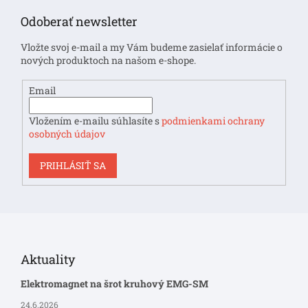
p
Odoberať newsletter
ä
t
Vložte svoj e-mail a my Vám budeme zasielať informácie o
i
nových produktoch na našom e-shope.
e
Email
Vložením e-mailu súhlasíte s
podmienkami ochrany
osobných údajov
PRIHLÁSIŤ SA
Aktuality
Elektromagnet na šrot kruhový EMG-SM
24.6.2026