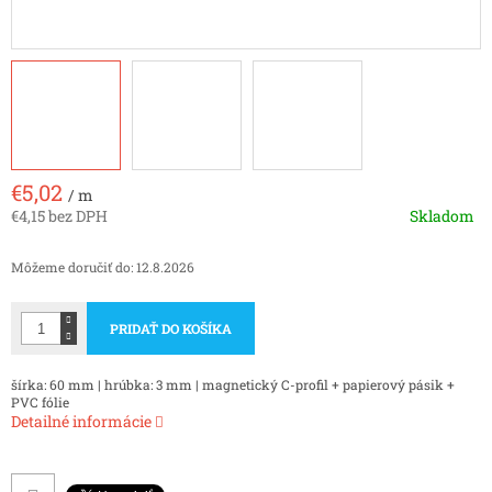
€5,02
/ m
€4,15 bez DPH
Skladom
Jednotková
cena:
Môžeme doručiť do:
12.8.2026
PRIDAŤ DO KOŠÍKA
šírka: 60 mm | hrúbka: 3 mm | magnetický C-profil + papierový pásik +
PVC fólie
Detailné informácie