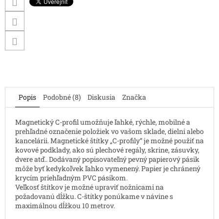
Popis
Podobné (8)
Diskusia
Značka
Magnetický C-profil umožňuje ľahké, rýchle, mobilné a
prehľadné označenie položiek vo vašom sklade, dielni alebo
kancelárii. Magnetické štítky „C-profily“ je možné použiť na
kovové podklady, ako sú plechové regály, skrine, zásuvky,
dvere atď.. Dodávaný popisovateľný pevný papierový pásik
môže byť kedykoľvek ľahko vymenený. Papier je chránený
krycím priehľadným PVC pásikom.
Veľkosť štítkov je možné upraviť nožnicami na
požadovanú dĺžku. C-štítky ponúkame v návine s
maximálnou dĺžkou 10 metrov.