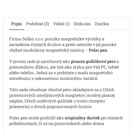
Popis
Podobné (3)
Videá (1)
Diskusia
Značka
Firma Sollau s.r.o. ponúka magnetické výrobky a
zariadenia rôznych druhov a preto nemôže v jej ponuke
chýbať modulárny magnetický nástroj –
Polar pen
.
V prvom rade je navrhnutý ako
písacie guľôčkové pero
s
premenlivou dĺžkou, ale tiež ako stylus pre Váš PC, tablet
alebo telefón. Jedná sa v podstate o malú magnetickú
stavebnicu s nekonečnou možnosťou variácií.
Táto sada obsahuje vlastné pero skladajúce sa z 13tich
prstencových neodýmových magnetov, modrej písacej
náplne, 12tich oceľových guličiek s tromi rôznymi
priemermi a dvoch pogumovaných hrotov.
Polar pen môže poslúžiť ako
originálny darček
pri rôznych
príležitostiach, či už na pracoviskách alebo doma.