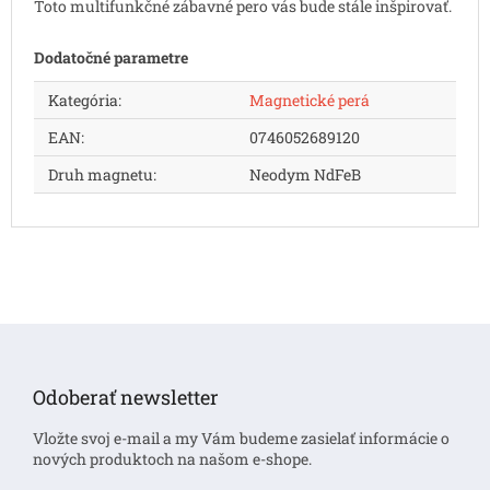
Toto multifunkčné zábavné pero vás bude stále inšpirovať.
Dodatočné parametre
Kategória
:
Magnetické perá
EAN
:
0746052689120
Druh magnetu
:
Neodym NdFeB
Z
á
p
Odoberať newsletter
ä
t
Vložte svoj e-mail a my Vám budeme zasielať informácie o
i
nových produktoch na našom e-shope.
e