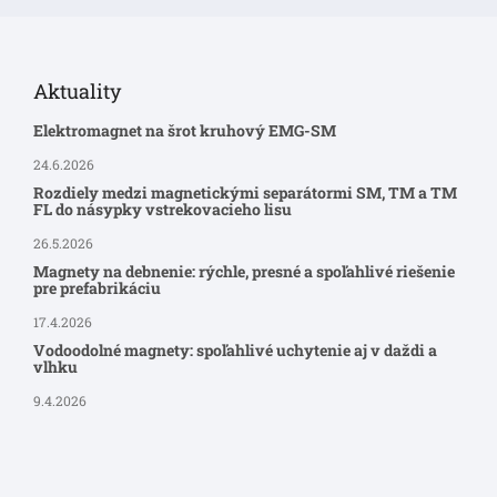
Aktuality
Elektromagnet na šrot kruhový EMG-SM
24.6.2026
Rozdiely medzi magnetickými separátormi SM, TM a TM
FL do násypky vstrekovacieho lisu
26.5.2026
Magnety na debnenie: rýchle, presné a spoľahlivé riešenie
pre prefabrikáciu
17.4.2026
Vodoodolné magnety: spoľahlivé uchytenie aj v daždi a
vlhku
9.4.2026