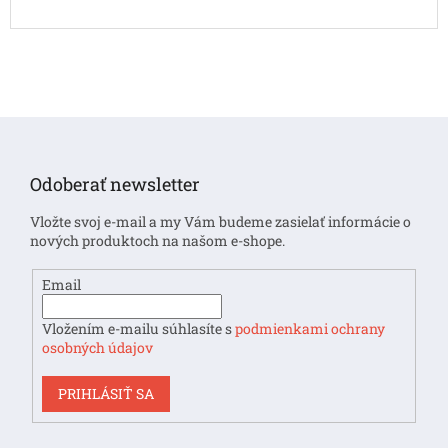
Z
á
p
Odoberať newsletter
ä
t
Vložte svoj e-mail a my Vám budeme zasielať informácie o
i
nových produktoch na našom e-shope.
e
Email
Vložením e-mailu súhlasíte s
podmienkami ochrany
osobných údajov
PRIHLÁSIŤ SA