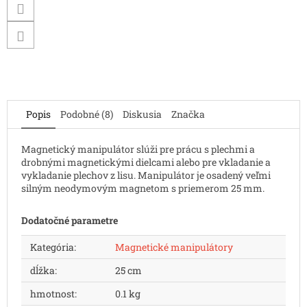
Popis
Podobné (8)
Diskusia
Značka
Magnetický manipulátor slúži pre prácu s plechmi a
drobnými magnetickými dielcami alebo pre vkladanie a
vykladanie plechov z lisu. Manipulátor je osadený veľmi
silným neodymovým magnetom s priemerom 25 mm.
Dodatočné parametre
Kategória
:
Magnetické manipulátory
dĺžka
:
25 cm
hmotnost
:
0.1 kg