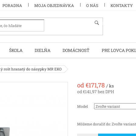
PORADNA
MOJA OBJEDNÁVKA
O NÁS
KONTAKTY
HĽADAŤ
ŠKOLA
DIELŇA
DOMÁCNOSŤ
PRE LOVCA POK
ý rošt hranatý do násypky MR EKO
od
€171,78
/ ks
od
€141,97
bez DPH
Jednotková
cena:
Model
Môžeme doručiť do:
Zvoľte variant