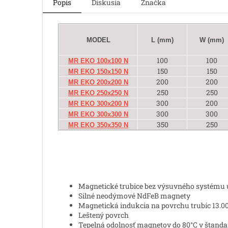
Popis
Diskusia
Značka
MODEL
L (mm)
W (mm)
100
100
MR EKO 100x100 N
150
150
MR EKO 150x150 N
200
200
MR EKO 200x200 N
250
250
MR EKO 250x250 N
300
200
MR EKO 300x200 N
300
300
MR EKO 300x300 N
350
250
MR EKO 350x350 N
Magnetické trubice bez výsuvného systému u
Silné neodýmové NdFeB magnety
Magnetická indukcia na povrchu trubíc 13.0
Leštený povrch
Tepelná odolnosť magnetov do 80°C v štand