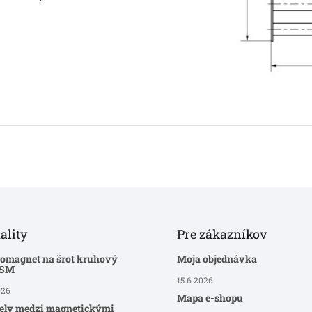
ality
Pre zákazníkov
romagnet na šrot kruhový
Moja objednávka
-SM
15.6.2026
026
Mapa e-shopu
ely medzi magnetickými