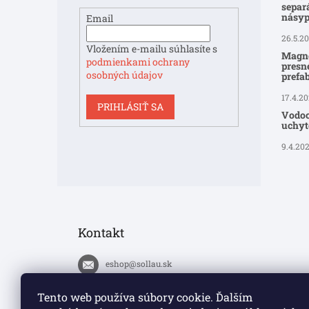
separ
násyp
Email
26.5.2
Vložením e-mailu súhlasíte s
Magne
podmienkami ochrany
presné
osobných údajov
prefa
17.4.2
PRIHLÁSIŤ SA
Vodoo
uchyte
9.4.20
Kontakt
eshop
@
sollau.sk
+420 778 110 059
Tento web používa súbory cookie. Ďalším