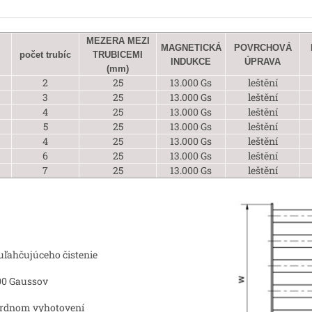
MEZERA MEZI
MAGNETICKÁ
POVRCHOVÁ
počet trubíc
TRUBICEMI
INDUKCE
ÚPRAVA
(mm)
2
25
13.000 Gs
leštění
3
25
13.000 Gs
leštění
4
25
13.000 Gs
leštění
5
25
13.000 Gs
leštění
4
25
13.000 Gs
leštění
6
25
13.000 Gs
leštění
7
25
13.000 Gs
leštění
ľahčujúceho čistenie
00 Gaussov
ardnom vyhotovení