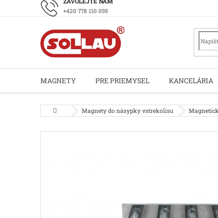
Prejsť
+420 778 110 059
na
obsah
MAGNETY
PRE PRIEMYSEL
KANCELÁRIA
Domov
Magnety do násypky vstrekolisu
Magnetick