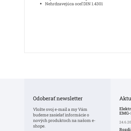
Nehrdzavejúca oceľ DIN 1.4301
Z
á
p
Odoberať newsletter
Aktu
ä
t
Elekt
Vložte svoj e-mail a my Vám
i
EMG
budeme zasielať informácie o
e
nových produktoch na našom e-
24.6.2
shope.
Rozdi