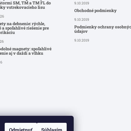
átormi SM, TM a TM FL do
9.10.2019
ky vstrekovacieho lisu
Obchodné podmienky
026
9.10.2019
ty na debnenie: rýchle,
Podmienky ochrany osobný
 a spoľahlivé riešenie pre
údajov
brikáciu
9.10.2019
026
dolné magnety: spoľahlivé
nie aj v daždi a vlhku
26
Odmietnuť
Súhlasím