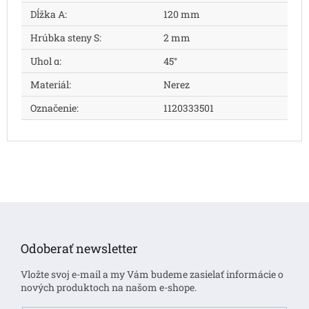
Dĺžka A
:
120 mm
Hrúbka steny S
:
2 mm
Uhol α
:
45°
Materiál
:
Nerez
Označenie
:
1120333501
Z
á
p
Odoberať newsletter
ä
t
Vložte svoj e-mail a my Vám budeme zasielať informácie o
i
nových produktoch na našom e-shope.
e