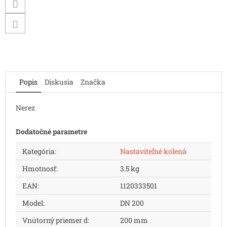
Popis
Diskusia
Značka
Nerez
Dodatočné parametre
Kategória
:
Nastaviteľné kolená
Hmotnosť
:
3.5 kg
EAN
:
1120333501
Model
:
DN 200
Vnútorný priemer d
:
200 mm