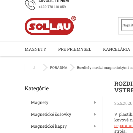
Prejsť
+420 778 110 059
na
obsah
MAGNETY
PRE PRIEMYSEL
KANCELÁRIA
Domov
PORADNA
Rozdiely medzi magnetickými se
B
ROZDI
Kategórie
Preskočiť
o
VSTRE
kategórie
č
n
Magnety
26.5.2026
ý
Magnetické šošovky
V plasti
p
kovové n
a
separátor
Magnetické kapsy
n
stroja.