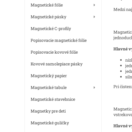
e
Magnetické fólie
l
Medzi naj
Magnetické pásky
Magnetické C-profily
Magnetick
jednoduch
Popisovacie magnetické fólie
Hlavné v
Popisovacie kovové fólie
níz
Kovové samolepiace pásky
jed
jed
Magnetický papier
sil
Pri čiste
Magnetické tabule
Magnetické stavebnice
Magnetick
Magnetky pre deti
vstrekova
Magnetické guličky
Hlavné v