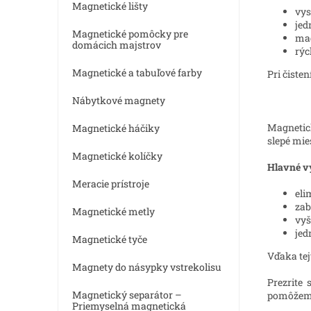
Magnetické lišty
vys
jed
Magnetické pomôcky pre
mag
domácich majstrov
rýc
Magnetické a tabuľové farby
Pri čiste
Nábytkové magnety
Magnetick
Magnetické háčiky
slepé mie
Magnetické kolíčky
Hlavné v
Meracie prístroje
eli
zab
Magnetické metly
vyš
jed
Magnetické tyče
Vďaka tej
Magnety do násypky vstrekolisu
Prezrite
Magnetický separátor –
pomôžeme 
Priemyselná magnetická