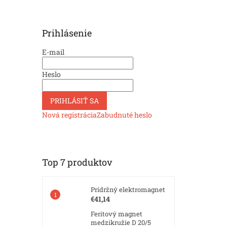
Prihlásenie
E-mail
Heslo
PRIHLÁSIŤ SA
Nová registrácia
Zabudnuté heslo
Top 7 produktov
Prídržný elektromagnet
€41,14
Feritový magnet
medzikružie D 20/5