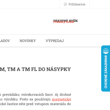
Prihlásenie
NÁKUPNÝ KOŠÍK
Prázdny košík
LADOV
NOVINKY
VÝPREDAJ
M, TM A TM FL DO NÁSYPKY
 prevádzku vstrekovacích lisov. Aj drobné
ho výrobku. Preto sa používajú
magnetické
ické častice ešte pred vstupom materiálu do