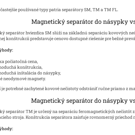
častejšie používané typy patria separátory SM, TM a TM FL.
Magnetický separátor do násypky v
ý separátor hviezdica SM slúži na základnú separáciu kovových neč
ej konštrukcii predstavuje cenovo dostupné riešenie pre bežné prev
ýhody:
ka počiatočná cena,
noduchá konštrukcia,
noduchá inštalácia do násypky,
né neodymové magnety.
ní je potrebné zachytené kovové nečistoty odstrániť ručne priamo z m
Magnetický separátor do násypky v
ý separátor TM je určený na separáciu feromagnetických nečistôt 
cieho stroja. Konštrukcia separátora zaisťuje rovnomerný priechod 
ýhody: