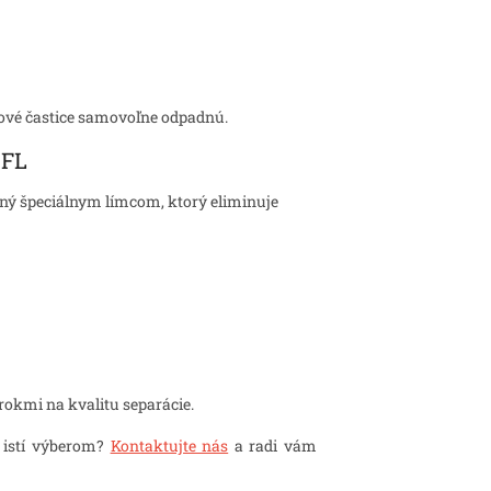
ovové častice samovoľne odpadnú.
 FL
ný špeciálnym límcom, ktorý eliminuje
okmi na kvalitu separácie.
i istí výberom?
Kontaktujte nás
a radi vám