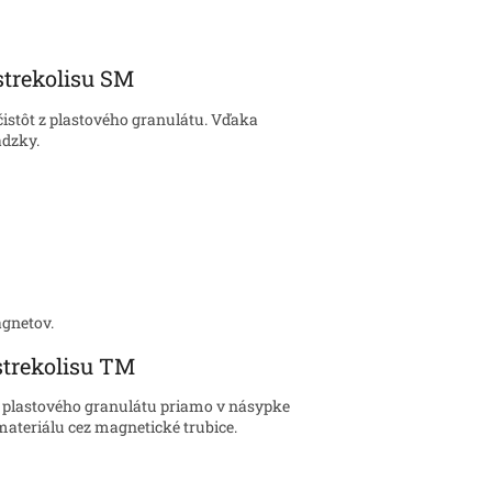
strekolisu SM
istôt z plastového granulátu. Vďaka
ádzky.
agnetov.
strekolisu TM
z plastového granulátu priamo v násypke
materiálu cez magnetické trubice.