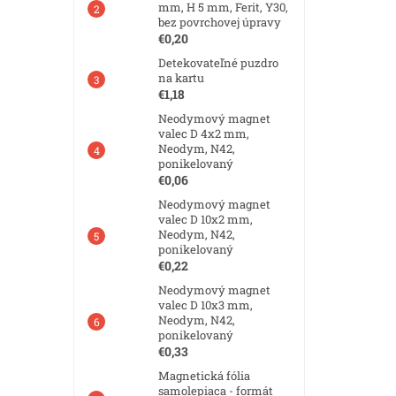
mm, H 5 mm, Ferit, Y30,
bez povrchovej úpravy
€0,20
Detekovateľné puzdro
na kartu
€1,18
Neodymový magnet
valec D 4x2 mm,
Neodym, N42,
ponikelovaný
€0,06
Neodymový magnet
valec D 10x2 mm,
Neodym, N42,
ponikelovaný
€0,22
Neodymový magnet
valec D 10x3 mm,
Neodym, N42,
ponikelovaný
€0,33
Magnetická fólia
samolepiaca - formát