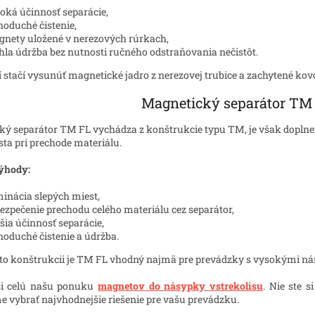
oká účinnosť separácie,
noduché čistenie,
nety uložené v nerezových rúrkach,
hla údržba bez nutnosti ručného odstraňovania nečistôt.
ní stačí vysunúť magnetické jadro z nerezovej trubice a zachytené k
Magnetický separátor TM
ý separátor TM FL vychádza z konštrukcie typu TM, je však doplne
sta pri prechode materiálu.
ýhody:
minácia slepých miest,
ezpečenie prechodu celého materiálu cez separátor,
šia účinnosť separácie,
noduché čistenie a údržba.
to konštrukcii je TM FL vhodný najmä pre prevádzky s vysokými nár
 si celú našu ponuku
magnetov do násypky vstrekolisu
. Nie ste s
vybrať najvhodnejšie riešenie pre vašu prevádzku.