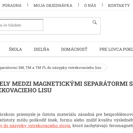
PORADNA
MOJA OBJEDNÁVKA
O NÁS
KONTAKTY
HĽADAŤ
ŠKOLA
DIELŇA
DOMÁCNOSŤ
PRE LOVCA POK
parátormi SM, TM a TM FL do násypky vstrekovacieho lisu
ELY MEDZI MAGNETICKÝMI SEPARÁTORMI S
KOVACIEHO LISU
kárskom priemysle je čistota materiálu zásadná pre bezproblémovú
ečistoty môžu poškodiť šnek, formu alebo znížiť kvalitu výsledné
y do násypky vstrekovacieho stroja
, ktoré zachytávajú feromagnet