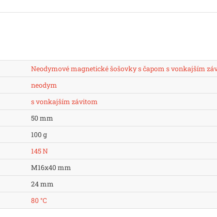
Neodymové magnetické šošovky s čapom s vonkajším zá
neodym
s vonkajším závitom
50 mm
100 g
145 N
M16x40 mm
24 mm
80 °C