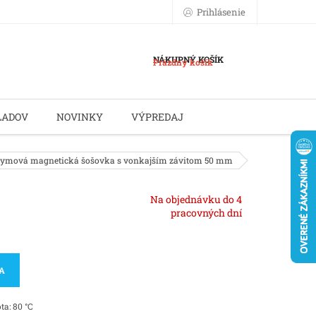
Prihlásenie
NÁKUPNÝ KOŠÍK
Prázdny košík
LADOV
NOVINKY
VÝPREDAJ
ymová magnetická šošovka s vonkajším závitom 50 mm
Na objednávku do 4
pracovných dní
KA
ta: 80 °C