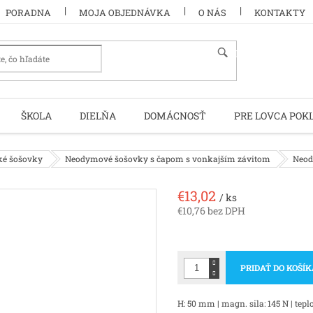
PORADNA
MOJA OBJEDNÁVKA
O NÁS
KONTAKTY
HĽADAŤ
ŠKOLA
DIELŇA
DOMÁCNOSŤ
PRE LOVCA POK
é šošovky
Neodymové šošovky s čapom s vonkajším závitom
Neod
€13,02
/ ks
€10,76 bez DPH
Jednotková
cena:
PRIDAŤ DO KOŠÍ
H: 50 mm | magn. sila: 145 N | teplo