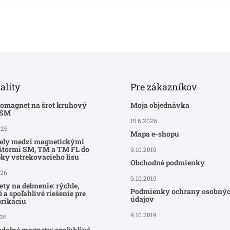
ality
Pre zákazníkov
romagnet na šrot kruhový
Moja objednávka
-SM
15.6.2026
026
Mapa e-shopu
ely medzi magnetickými
átormi SM, TM a TM FL do
9.10.2019
ky vstrekovacieho lisu
Obchodné podmienky
026
9.10.2019
ty na debnenie: rýchle,
Podmienky ochrany osobný
 a spoľahlivé riešenie pre
údajov
brikáciu
9.10.2019
026
dolné magnety: spoľahlivé