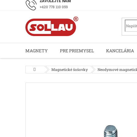
Prejsť
+420 778 110 059
na
obsah
MAGNETY
PRE PRIEMYSEL
KANCELÁRIA
Domov
Magnetické šošovky
Neodymové magnetick