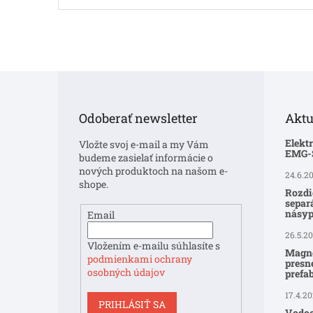
Z
á
p
Odoberať newsletter
Aktu
ä
t
Elekt
Vložte svoj e-mail a my Vám
i
EMG
budeme zasielať informácie o
e
nových produktoch na našom e-
24.6.2
shope.
Rozdi
separ
násyp
Email
26.5.2
Vložením e-mailu súhlasíte s
Magne
podmienkami ochrany
presné
osobných údajov
prefa
17.4.2
PRIHLÁSIŤ SA
Vodoo