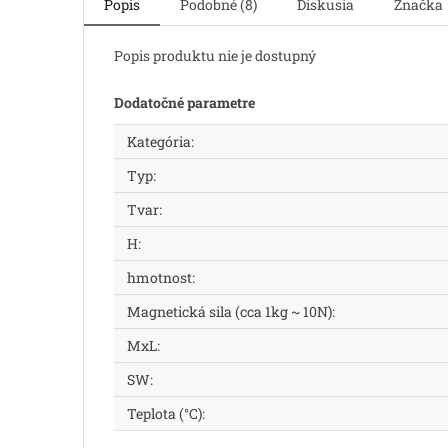
Popis
Podobné (8)
Diskusia
Značka
Popis produktu nie je dostupný
Dodatočné parametre
Kategória
:
Typ
:
Tvar
:
H
:
hmotnost
:
Magnetická sila (cca 1kg ~ 10N)
:
MxL
:
SW
:
Teplota (°C)
: