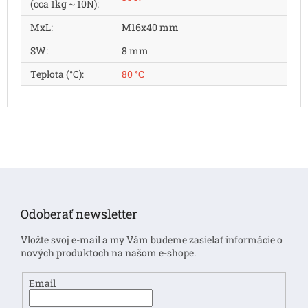
(cca 1kg ~ 10N)
:
MxL
:
M16x40 mm
SW
:
8 mm
Teplota (°C)
:
80 °C
Z
á
p
Odoberať newsletter
ä
t
Vložte svoj e-mail a my Vám budeme zasielať informácie o
i
nových produktoch na našom e-shope.
e
Email