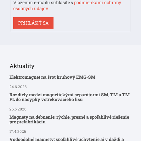
Vložením e-mailu súhlasíte s
podmienkami ochrany
osobných údajov
PRIHLÁSIŤ SA
Aktuality
Elektromagnet na šrot kruhový EMG-SM
24.6.2026
Rozdiely medzi magnetickými separátormi SM, TM a TM
FL do násypky vstrekovacieho lisu
26.5.2026
Magnety na debnenie: rýchle, presné a spoľahlivé riešenie
pre prefabrikáciu
17.4.2026
Vodoodolné magnety: spoľahlivé uchytenie aj v daždi a