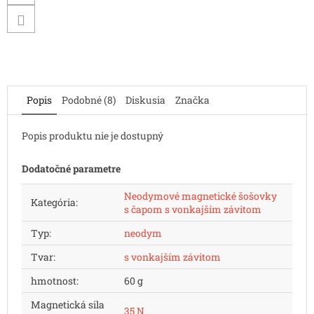
Popis
Podobné (8)
Diskusia
Značka
Popis produktu nie je dostupný
Dodatočné parametre
Neodymové magnetické šošovky
Kategória
:
s čapom s vonkajším závitom
Typ
:
neodym
Tvar
:
s vonkajším závitom
hmotnost
:
60 g
Magnetická sila
35 N