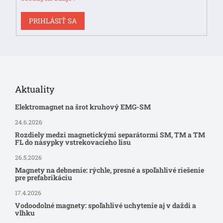
PRIHLÁSIŤ SA
Aktuality
Elektromagnet na šrot kruhový EMG-SM
24.6.2026
Rozdiely medzi magnetickými separátormi SM, TM a TM
FL do násypky vstrekovacieho lisu
26.5.2026
Magnety na debnenie: rýchle, presné a spoľahlivé riešenie
pre prefabrikáciu
17.4.2026
Vodoodolné magnety: spoľahlivé uchytenie aj v daždi a
vlhku