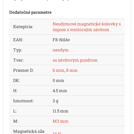
Dodatočné parametre
Neodymové magnetické šošovky s
Kategória
:
čapom s vnútorným závitom
EAN
:
F8-NdAv
Typ
:
neodym
Tvar
:
so závitovým puzdrom
Priemer D
:
6 mm
,
8 mm
DK
:
0 mm
H
:
4.5 mm
hmotnost
:
3 g
L
:
11.5 mm
M
:
M3 mm
Magnetická sila
13 N