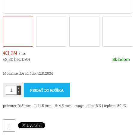
€3,39
/ ks
€2,80 bez DPH
Skladom
Jednotková
cena:
Môžeme doručiť do:
12.8.2026
PRIDAŤ DO KOŠÍKA
priemer D: 8 mm | L: 11.5 mm | H: 4.5 mm | magn. sila: 13 N | teplota: 80 °C