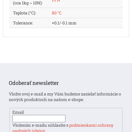
(cca 1kg ~ 10N)
:
Teplota (°C)
:
80 °C
Tolerance
:
+0.1/-0.1 mm
Z
á
p
Odoberať newsletter
ä
t
Vložte svoj e-mail a my Vám budeme zasielať informácie o
i
nových produktoch na našom e-shope.
e
Email
Vložením e-mailu súhlasíte s
podmienkami ochrany
osobných údajov