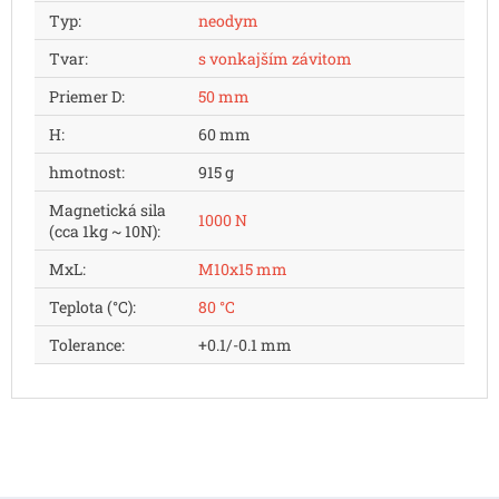
Typ
:
neodym
Tvar
:
s vonkajším závitom
Priemer D
:
50 mm
H
:
60 mm
hmotnost
:
915 g
Magnetická sila
1000 N
(cca 1kg ~ 10N)
:
MxL
:
M10x15 mm
Teplota (°C)
:
80 °C
Tolerance
:
+0.1/-0.1 mm