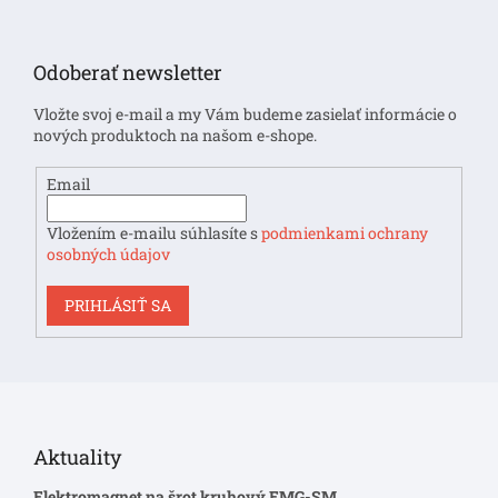
Z
á
p
Odoberať newsletter
ä
t
Vložte svoj e-mail a my Vám budeme zasielať informácie o
i
nových produktoch na našom e-shope.
e
Email
Vložením e-mailu súhlasíte s
podmienkami ochrany
osobných údajov
PRIHLÁSIŤ SA
Aktuality
Elektromagnet na šrot kruhový EMG-SM