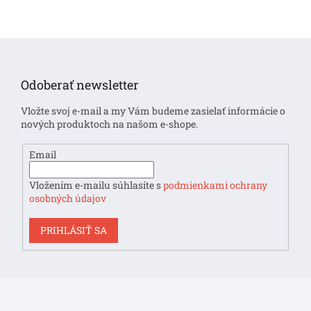
Z
á
p
Odoberať newsletter
ä
t
Vložte svoj e-mail a my Vám budeme zasielať informácie o
i
nových produktoch na našom e-shope.
e
Email
Vložením e-mailu súhlasíte s
podmienkami ochrany
osobných údajov
PRIHLÁSIŤ SA