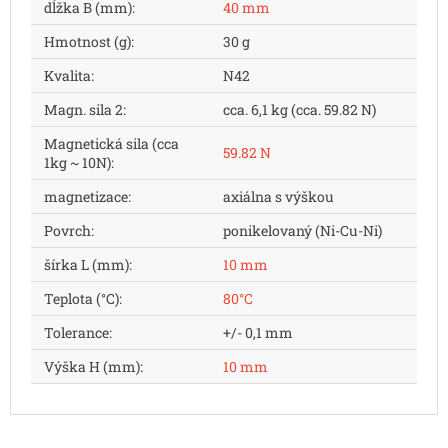
dĺžka B (mm)
:
40 mm
Hmotnost (g)
:
30 g
Kvalita
:
N42
Magn. sila 2
:
cca. 6,1 kg (cca. 59.82 N)
Magnetická sila (cca
59.82 N
1kg ~ 10N)
:
magnetizace
:
axiálna s výškou
Povrch
:
ponikelovaný (Ni-Cu-Ni)
šírka L (mm)
:
10 mm
Teplota (°C)
:
80°C
Tolerance
:
+/- 0,1 mm
Výška H (mm)
:
10 mm