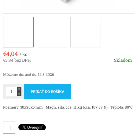
€4,04
/ ks
€3,34 bez DPH
Skladom
Jednotková
cena:
Môžeme doručiť do:
12.8.2026
PRIDAŤ DO KOŠÍKA
Rozmery: 30x20x5 mm | Magn. sila: cca. 11 kg (cca. 107.87 N) | Teplota: 80°C