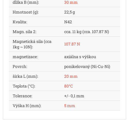
dĺžka B (mm)
:
30 mm
Hmotnost (g)
:
22,5 g
Kvalita
:
N42
Magn. sila 2
:
cca. 11 kg (cca. 107.87 N)
Magnetická sila (cca
107.87 N
1kg ~ 10N)
:
magnetizace
:
axiálna s výškou
Povrch
:
ponikelovaný (Ni-Cu-Ni)
šírka L (mm)
:
20 mm
Teplota (°C)
:
80°C
Tolerance
:
+/- 0,1 mm
Výška H (mm)
:
5 mm