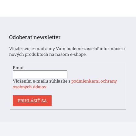
Z
á
p
Odoberať newsletter
ä
t
Vložte svoj e-mail a my Vám budeme zasielať informácie o
i
nových produktoch na našom e-shope.
e
Email
Vložením e-mailu súhlasíte s
podmienkami ochrany
osobných údajov
PRIHLÁSIŤ SA