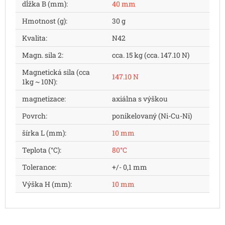
dĺžka B (mm)
:
40 mm
Hmotnost (g)
:
30 g
Kvalita
:
N42
Magn. sila 2
:
cca. 15 kg (cca. 147.10 N)
Magnetická sila (cca
147.10 N
1kg ~ 10N)
:
magnetizace
:
axiálna s výškou
Povrch
:
ponikelovaný (Ni-Cu-Ni)
šírka L (mm)
:
10 mm
Teplota (°C)
:
80°C
Tolerance
:
+/- 0,1 mm
Výška H (mm)
:
10 mm