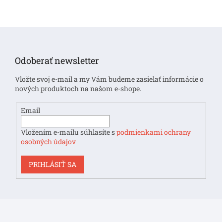
Z
á
p
Odoberať newsletter
ä
t
Vložte svoj e-mail a my Vám budeme zasielať informácie o
i
nových produktoch na našom e-shope.
e
Email
Vložením e-mailu súhlasíte s
podmienkami ochrany
osobných údajov
PRIHLÁSIŤ SA