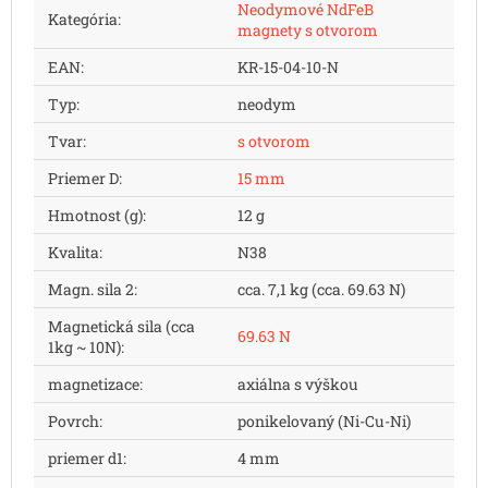
Neodymové NdFeB
Kategória
:
magnety s otvorom
EAN
:
KR-15-04-10-N
Typ
:
neodym
Tvar
:
s otvorom
Priemer D
:
15 mm
Hmotnost (g)
:
12 g
Kvalita
:
N38
Magn. sila 2
:
cca. 7,1 kg (cca. 69.63 N)
Magnetická sila (cca
69.63 N
1kg ~ 10N)
:
magnetizace
:
axiálna s výškou
Povrch
:
ponikelovaný (Ni-Cu-Ni)
priemer d1
:
4 mm