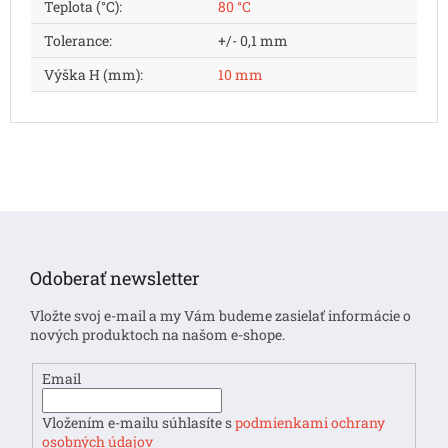
Teplota (°C)
:
80 °C
Tolerance
:
+/- 0,1 mm
Výška H (mm)
:
10 mm
Z
á
p
Odoberať newsletter
ä
t
Vložte svoj e-mail a my Vám budeme zasielať informácie o
i
nových produktoch na našom e-shope.
e
Email
Vložením e-mailu súhlasíte s
podmienkami ochrany
osobných údajov