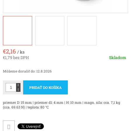
€2,16
/ ks
€1,79 bez DPH
Skladom
Jednotková
cena:
Môžeme doručiť do:
12.8.2026
PRIDAŤ DO KOŠÍKA
priemer D: 15 mm | priemer d1: 4 mm | H: 10 mm | magn. sila: cca. 7,1 kg
(cca. 69.63 N) | teplota: 80 °C