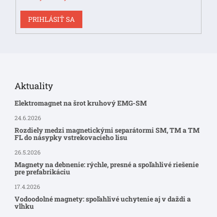
PRIHLÁSIŤ SA
Aktuality
Elektromagnet na šrot kruhový EMG-SM
24.6.2026
Rozdiely medzi magnetickými separátormi SM, TM a TM
FL do násypky vstrekovacieho lisu
26.5.2026
Magnety na debnenie: rýchle, presné a spoľahlivé riešenie
pre prefabrikáciu
17.4.2026
Vodoodolné magnety: spoľahlivé uchytenie aj v daždi a
vlhku