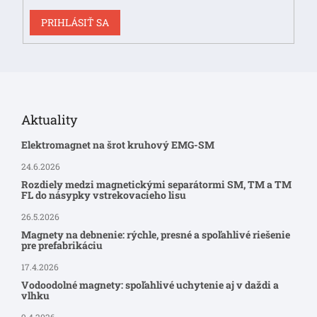
PRIHLÁSIŤ SA
Aktuality
Elektromagnet na šrot kruhový EMG-SM
24.6.2026
Rozdiely medzi magnetickými separátormi SM, TM a TM
FL do násypky vstrekovacieho lisu
26.5.2026
Magnety na debnenie: rýchle, presné a spoľahlivé riešenie
pre prefabrikáciu
17.4.2026
Vodoodolné magnety: spoľahlivé uchytenie aj v daždi a
vlhku
9.4.2026