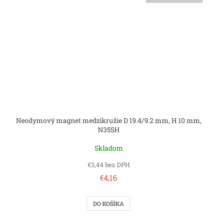
Neodymový magnet medzikružie D 19.4/9.2 mm, H 10 mm,
N35SH
Skladom
€3,44 bez DPH
€4,16
DO KOŠÍKA