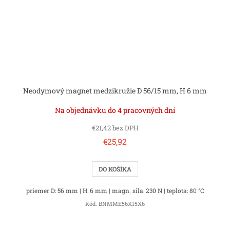
Neodymový magnet medzikružie D 56/15 mm, H 6 mm
Na objednávku do 4 pracovných dní
€21,42 bez DPH
€25,92
DO KOŠÍKA
priemer D: 56 mm | H: 6 mm | magn. sila: 230 N | teplota: 80 °C
Kód:
BNMME56X15X6