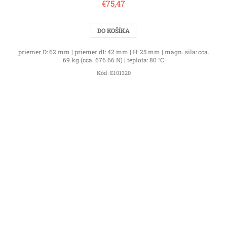
€75,47
DO KOŠÍKA
priemer D: 62 mm | priemer d1: 42 mm | H: 25 mm | magn. sila: cca.
69 kg (cca. 676.66 N) | teplota: 80 °C
Kód:
E101320