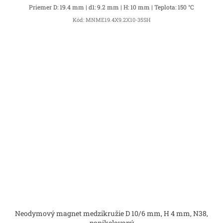
Priemer D: 19.4 mm | d1: 9.2 mm | H: 10 mm | Teplota: 150 °C
Kód:
MNME19.4X9.2X10-35SH
Neodymový magnet medzikružie D 10/6 mm, H 4 mm, N38,
ponikelovaný