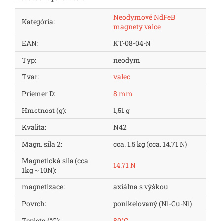
Neodymové NdFeB
Kategória
:
magnety valce
EAN
:
KT-08-04-N
Typ
:
neodym
Tvar
:
valec
Priemer D
:
8 mm
Hmotnost (g)
:
1,51 g
Kvalita
:
N42
Magn. sila 2
:
cca. 1,5 kg (cca. 14.71 N)
Magnetická sila (cca
14.71 N
1kg ~ 10N)
:
magnetizace
:
axiálna s výškou
Povrch
:
ponikelovaný (Ni-Cu-Ni)
Teplota (°C)
:
80°C