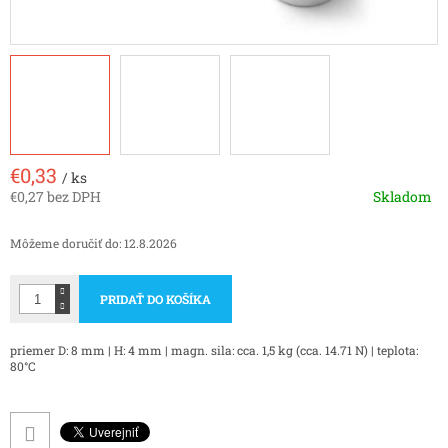
€0,33
/ ks
€0,27 bez DPH
Skladom
Jednotková
cena:
Môžeme doručiť do:
12.8.2026
PRIDAŤ DO KOŠÍKA
priemer D: 8 mm | H: 4 mm | magn. sila: cca. 1,5 kg (cca. 14.71 N) | teplota:
80°C