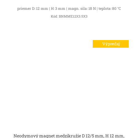
priemer D: 12 mm | H: 3 mm | magn. sila: 18 N | teplota: 80 °C
Kód:
BNMME12X3.5X3
Výpredaj
Neodymový magnet medzikružie D 12/5 mm, H 12 mm,