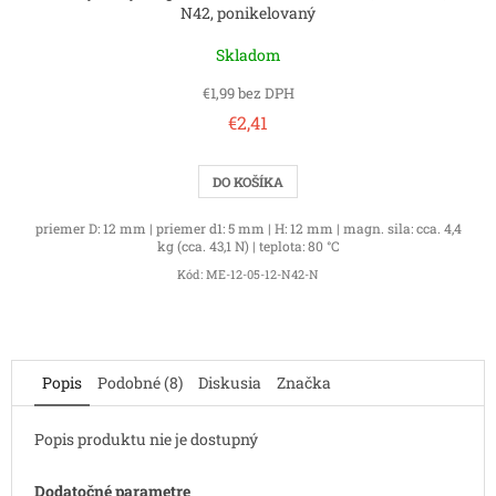
N42, ponikelovaný
Skladom
€1,99 bez DPH
€2,41
DO KOŠÍKA
priemer D: 12 mm | priemer d1: 5 mm | H: 12 mm | magn. sila: cca. 4,4
kg (cca. 43,1 N) | teplota: 80 °C
Kód:
ME-12-05-12-N42-N
Popis
Podobné (8)
Diskusia
Značka
Popis produktu nie je dostupný
Dodatočné parametre