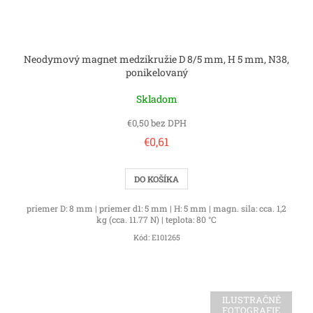
Neodymový magnet medzikružie D 8/5 mm, H 5 mm, N38,
ponikelovaný
Skladom
€0,50 bez DPH
€0,61
DO KOŠÍKA
priemer D: 8 mm | priemer d1: 5 mm | H: 5 mm | magn. sila: cca. 1,2
kg (cca. 11.77 N) | teplota: 80 °C
Kód:
E101265
ILUSTRAČNÉ
FOTOGRAFIE