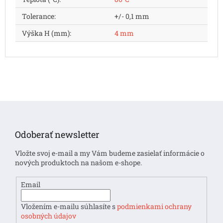
Tolerance
:
+/- 0,1 mm
Výška H (mm)
:
4 mm
Z
á
p
Odoberať newsletter
ä
t
Vložte svoj e-mail a my Vám budeme zasielať informácie o
i
nových produktoch na našom e-shope.
e
Email
Vložením e-mailu súhlasíte s
podmienkami ochrany
osobných údajov