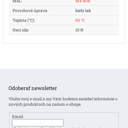
MxL
:
M4 mm
Povrchová úprava
:
biely lak
Teplota (°C)
:
60 °C
třecí sila
:
10 N
Z
á
p
Odoberať newsletter
ä
t
Vložte svoj e-mail a my Vám budeme zasielať informácie o
i
nových produktoch na našom e-shope.
e
Email