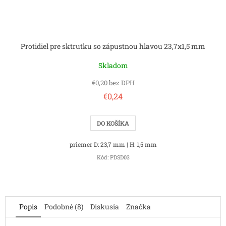
Protidiel pre sktrutku so zápustnou hlavou 23,7x1,5 mm
Skladom
€0,20 bez DPH
€0,24
DO KOŠÍKA
priemer D: 23,7 mm | H: 1,5 mm
Kód:
PDSD03
Popis
Podobné (8)
Diskusia
Značka