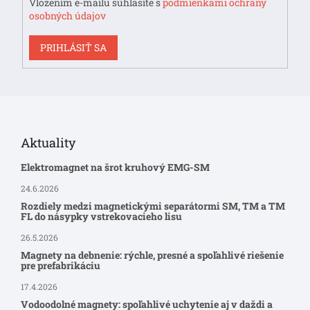
Vložením e-mailu súhlasíte s
podmienkami ochrany
osobných údajov
PRIHLÁSIŤ SA
Aktuality
Elektromagnet na šrot kruhový EMG-SM
24.6.2026
Rozdiely medzi magnetickými separátormi SM, TM a TM
FL do násypky vstrekovacieho lisu
26.5.2026
Magnety na debnenie: rýchle, presné a spoľahlivé riešenie
pre prefabrikáciu
17.4.2026
Vodoodolné magnety: spoľahlivé uchytenie aj v daždi a