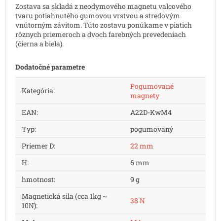
Zostava sa skladá z neodymového magnetu valcového
tvaru potiahnutého gumovou vrstvou a stredovým
vnútorným závitom. Túto zostavu ponúkame v piatich
rôznych priemeroch a dvoch farebných prevedeniach
(čierna a biela).
Dodatočné parametre
Pogumované
Kategória
:
magnety
EAN
:
A22D-KwM4
Typ
:
pogumovaný
Priemer D
:
22 mm
H
:
6 mm
hmotnost
:
9 g
Magnetická sila (cca 1kg ~
38 N
10N)
: