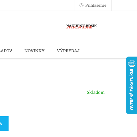
Prihlásenie
NÁKUPNÝ KOŠÍK
Prázdny košík
LADOV
NOVINKY
VÝPREDAJ
Skladom
KA