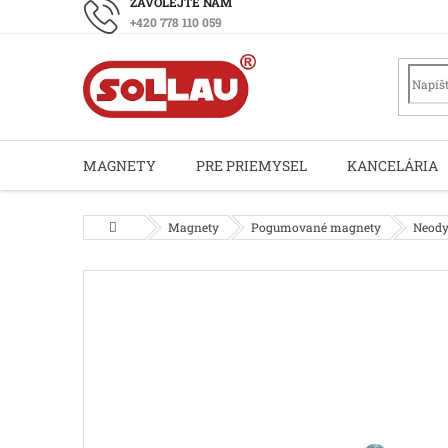
Prejsť
+420 778 110 059
na
obsah
MAGNETY
PRE PRIEMYSEL
KANCELÁRIA
Domov
Magnety
Pogumované magnety
Neody