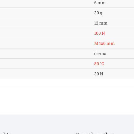
6 mm
30 g
12 mm
100 N
M4x6 mm
čierna
80 °C
30 N