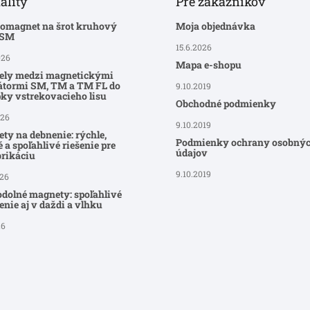
ality
Pre zákazníkov
romagnet na šrot kruhový
Moja objednávka
-SM
15.6.2026
026
Mapa e-shopu
ely medzi magnetickými
átormi SM, TM a TM FL do
9.10.2019
ky vstrekovacieho lisu
Obchodné podmienky
026
9.10.2019
ty na debnenie: rýchle,
Podmienky ochrany osobný
 a spoľahlivé riešenie pre
údajov
brikáciu
9.10.2019
026
dolné magnety: spoľahlivé
nie aj v daždi a vlhku
26