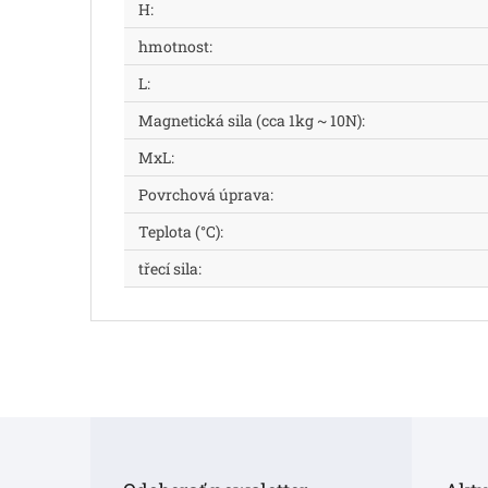
H
:
hmotnost
:
L
:
Magnetická sila (cca 1kg ~ 10N)
:
MxL
:
Povrchová úprava
:
Teplota (°C)
:
třecí sila
:
Z
á
p