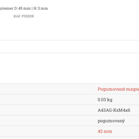
priemer D: 45 mm | H: 3 mm
Kód:
PDSD08
Pogumované magn
0.03 kg
A43AG-KsM4x6
pogumovaný
43 mm