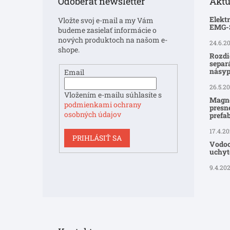
Odoberať newsletter
Aktu
ä
t
Elekt
Vložte svoj e-mail a my Vám
i
EMG
budeme zasielať informácie o
e
nových produktoch na našom e-
24.6.2
shope.
Rozdi
separ
násyp
Email
26.5.2
Vložením e-mailu súhlasíte s
Magne
podmienkami ochrany
presné
osobných údajov
prefa
17.4.2
PRIHLÁSIŤ SA
Vodoo
uchyte
9.4.20