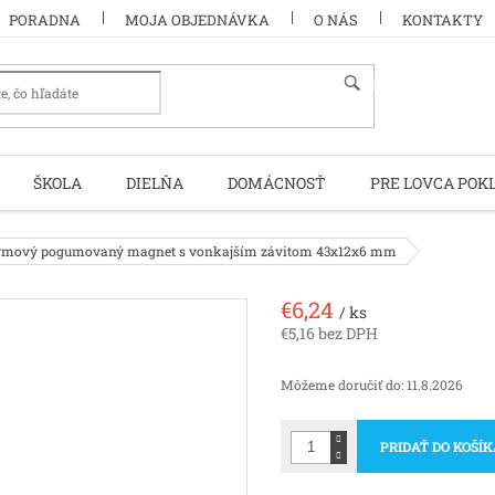
PORADNA
MOJA OBJEDNÁVKA
O NÁS
KONTAKTY
HĽADAŤ
ŠKOLA
DIELŇA
DOMÁCNOSŤ
PRE LOVCA POK
mový pogumovaný magnet s vonkajším závitom 43x12x6 mm
€6,24
/ ks
€5,16 bez DPH
Jednotková
cena:
Môžeme doručiť do:
11.8.2026
PRIDAŤ DO KOŠÍ