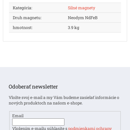
Kategória
:
Silné magnety
Druh magnetu
:
Neodym NdFeB
hmotnost
:
3.9 kg
Z
á
p
Odoberať newsletter
ä
t
Vložte svoj e-mail a my Vám budeme zasielať informácie o
i
nových produktoch na našom e-shope.
e
Email
Vložením e-mailu súhlasíte s
podmienkami ochrany