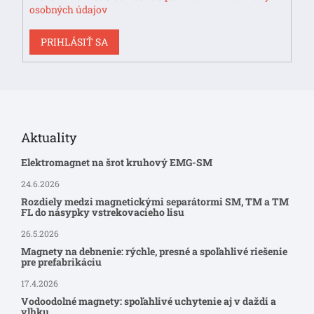
osobných údajov
PRIHLÁSIŤ SA
Aktuality
Elektromagnet na šrot kruhový EMG-SM
24.6.2026
Rozdiely medzi magnetickými separátormi SM, TM a TM
FL do násypky vstrekovacieho lisu
26.5.2026
Magnety na debnenie: rýchle, presné a spoľahlivé riešenie
pre prefabrikáciu
17.4.2026
Vodoodolné magnety: spoľahlivé uchytenie aj v daždi a
vlhku